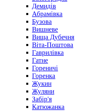
Демидів
Абрамівка
Бузова
Вишневе
Вища Дубечня
Віта-Поштова
Гаврилівка
Гатне
Гореничі
Горенка
Жукин
Жуляни
Забір'я
Катюжанка