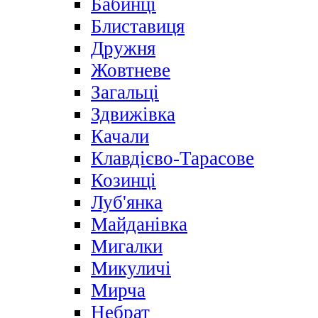
Бабинці
Блиставиця
Дружня
Жовтневе
Загальці
Здвижівка
Качали
Клавдієво-Тарасове
Козинці
Луб'янка
Майданівка
Мигалки
Микуличі
Мирча
Небрат