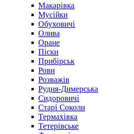
Макарівка
Мусійки
Обуховичі
Олива
Оране
Піски
Прибірськ
Рови
Розважів
Рудня-Димерська
Сидоровичі
Старі Соколи
Термахівка
Тетерівське