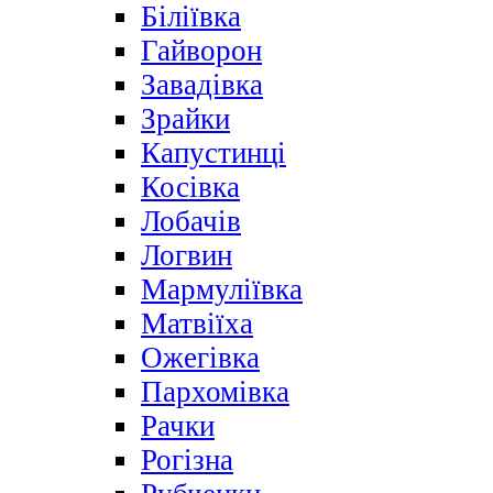
Біліївка
Гайворон
Завадівка
Зрайки
Капустинці
Косівка
Лобачів
Логвин
Мармуліївка
Матвіїха
Ожегівка
Пархомівка
Рачки
Рогізна