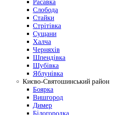
Расавка
Слобода
Стайки
Стрітівка
Сущани
Халча
Черняхів
Шпендівка
Шубівка
Яблунівка
Києво-Святошинський район
Боярка
Вишгород
Димер
Білогородка