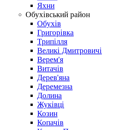
Яхни
Обухівський район
Обухів
Григорівка
Трипілля
Великі Дмитровичі
Bерем'я
Витачів
Дерев'яна
Деремезна
Долина
Жуківці
Козин
Копачів