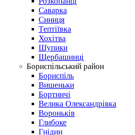
Розкопанці
Саварка
Синиця
Тептіївка
Хохітва
Шупики
Щербашинці
Бориспільський район
Бориспіль
Вишеньки
Бортничі
Велика Олександрівка
Вороньків
Глибоке
Гнідин