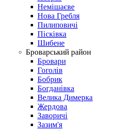
Немішаєве
Нова Гребля
Пилиповичі
Пісківка
Шибене
Броварський район
Бровари
Гоголів
Бобрик
Богданівка
Велика Димерка
Жердова
Заворичі
Зазим'я