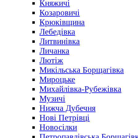
Княжичі
Козаровичі
Крюківщина
Лебедівка
Литвинівка
Личанка
Лютіж
Микільська Борщагівка
Мироцьке
Михайлівка-Рубежівка
Музичі
Нижча Дубечня
Нові Петрівці
Новосілки
Петропавлівська Борщагів