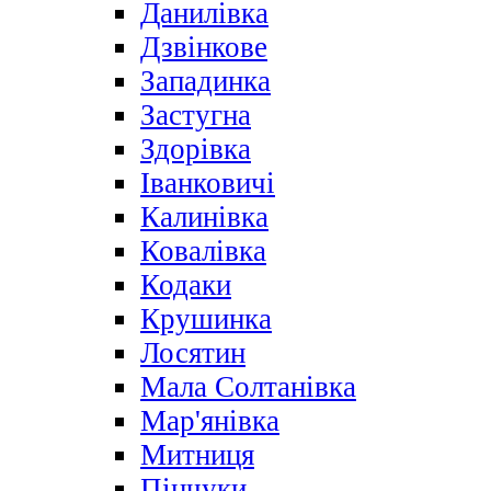
Данилівка
Дзвінкове
Западинка
Застугна
Здорівка
Іванковичі
Калинівка
Ковалівка
Кодаки
Крушинка
Лосятин
Мала Солтанівка
Мар'янівка
Митниця
Пінчуки