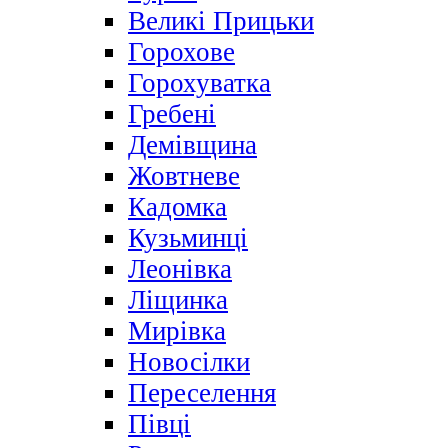
Великі Прицьки
Горохове
Горохуватка
Гребені
Демівщина
Жовтневе
Кадомка
Кузьминці
Леонівка
Ліщинка
Мирівка
Новосілки
Переселення
Півці