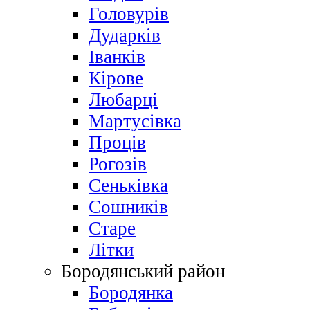
Головурів
Дударків
Іванків
Кірове
Любарці
Мартусівка
Проців
Рогозів
Сеньківка
Сошників
Старе
Літки
Бородянський район
Бородянка