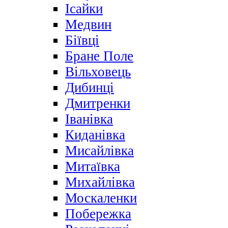
Ісайки
Медвин
Біївці
Бране Поле
Вільховець
Дибинці
Дмитренки
Іванівка
Киданівка
Мисайлівка
Митаївка
Михайлівка
Москаленки
Побережка