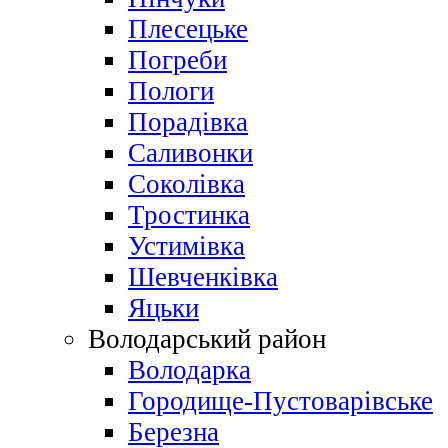
Плесецьке
Погреби
Пологи
Порадівка
Саливонки
Соколівка
Тростинка
Устимівка
Шевченківка
Яцьки
Володарський район
Володарка
Городище-Пустоварівське
Березна