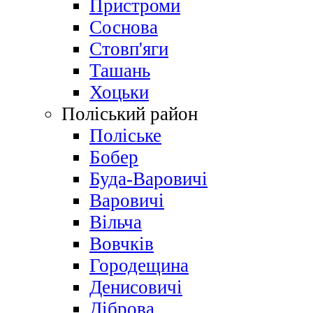
Пристроми
Соснова
Стовп'яги
Ташань
Хоцьки
Поліський район
Поліське
Бобер
Буда-Варовичі
Варовичі
Вільча
Вовчків
Городещина
Денисовичі
Діброва