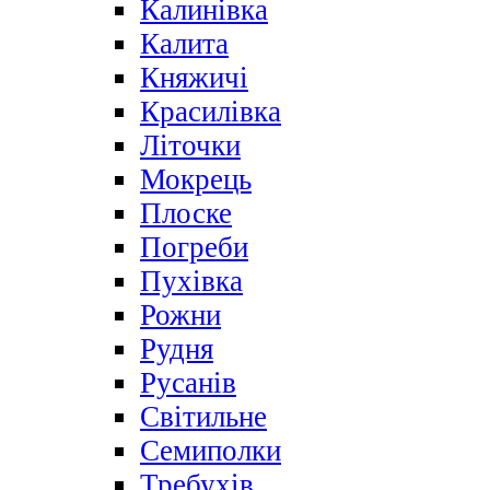
Калинівка
Калита
Княжичі
Красилівка
Літочки
Мокрець
Плоске
Погреби
Пухівка
Рожни
Рудня
Русанів
Світильне
Семиполки
Требухів