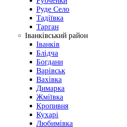
Рубченки
Руде Село
Тадіївка
Тарган
Іванківський район
Іванків
Блідча
Богдани
Варівськ
Вахівка
Димарка
Жміївка
Кропивня
Кухарі
Любимівка