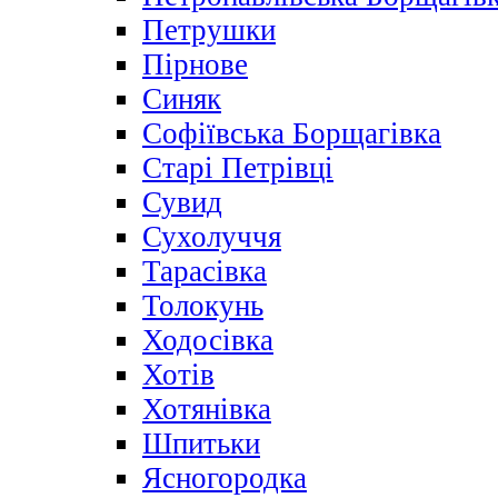
Петрушки
Пірнове
Синяк
Софіївська Борщагівка
Старі Петрівці
Сувид
Сухолуччя
Тарасівка
Толокунь
Ходосівка
Хотів
Хотянівка
Шпитьки
Ясногородка