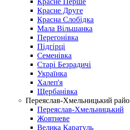
Красне Перше
Красне Друге
Красна Слобідка
Мала Вільшанка
Перегонівка
Підгірці
Семенівка
Старі Безрадичі
Українка
Халеп'я
Щербанівка
Переяслав-Хмельницький райо
Переяслав-Хмельницький
Жовтневе
Велика Каратуль