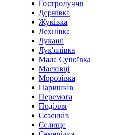
Гостролуччя
Дернівка
Жуківка
Лехнівка
Лукаші
Лук'янівка
Мала Супоївка
Масківці
Морозівка
Паришків
Перемога
Поділля
Сезенків
Селище
Семенівка