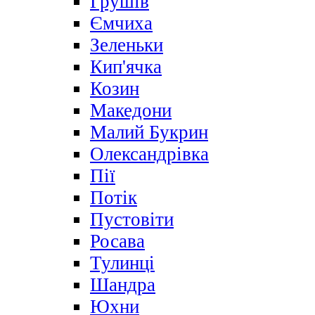
Грушів
Ємчиха
Зеленьки
Кип'ячка
Козин
Македони
Малий Букрин
Олександрівка
Пії
Потік
Пустовіти
Росава
Тулинці
Шандра
Юхни