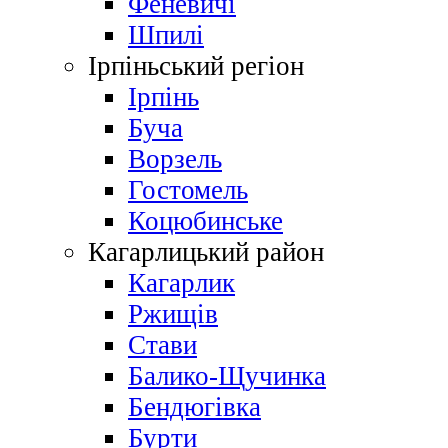
Феневичі
Шпилі
Ірпіньський регіон
Ірпінь
Буча
Ворзель
Гостомель
Коцюбинське
Кагарлицький район
Кагарлик
Ржищів
Стави
Балико-Щучинка
Бендюгівка
Бурти