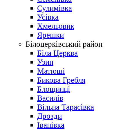
Сулимівка
Усівка
Хмельовик
Ярешки
Білоцерківський район
Біла Церква
Узин
Матюші
Бикова Гребля
Блощинці
Василів
Вільна Тарасівка
Дрозди
Іванівка