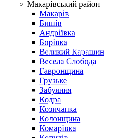
Макарівський район
Макарів
Бишів
Андріївка
Борівка
Великий Карашин
Весела Слобода
Гавронщина
Грузьке
Забуяння
Кодра
Козичанка
Колонщина
Комарівка
Копилів