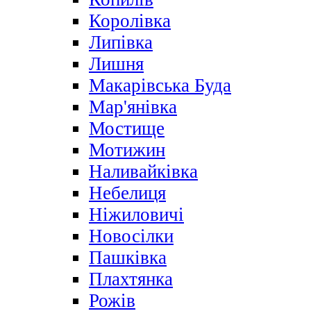
Королівка
Липівка
Лишня
Макарівська Буда
Мар'янівка
Мостище
Мотижин
Наливайківка
Небелиця
Ніжиловичі
Новосілки
Пашківка
Плахтянка
Рожів