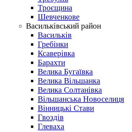
Троєщина
Шевченкове
Васильківський район
Васильків
Гребінки
Ксаверівка
Барахти
Велика Бугаївка
Велика Вільшанка
Велика Солтанівка
Вільшанська Новоселиця
Вінницькі Стави
Гвоздів
Глеваха