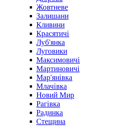
Жовтневе
Залишани
Кливини
Красятичі
Луб'янка
Луговики
Максимовичі
Мартиновичі
Мар'янівка
Млачівка
Новий Мир
Рагівка
Радинка
Стещина