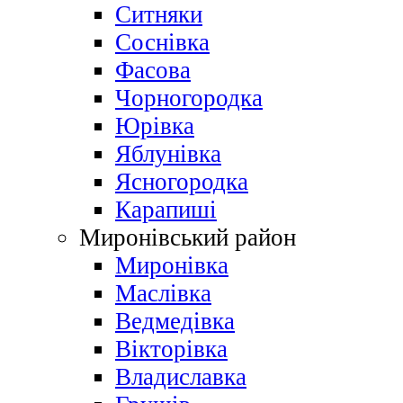
Ситняки
Соснівка
Фасова
Чорногородка
Юрівка
Яблунівка
Ясногородка
Карапиші
Миронівський район
Миронівка
Маслівка
Ведмедівка
Вікторівка
Владиславка