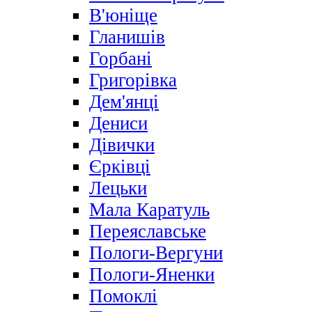
В'юніще
Гланишів
Горбані
Григорівка
Дем'янці
Дениси
Дівички
Єрківці
Лецьки
Мала Каратуль
Переяславське
Пологи-Вергуни
Пологи-Яненки
Помоклі