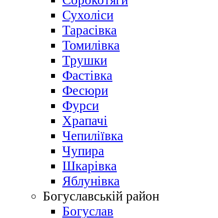
Сорокотяги
Сухоліси
Тарасівка
Томилівка
Трушки
Фастівка
Фесюри
Фурси
Храпачі
Чепиліївка
Чупира
Шкарівка
Яблунівка
Богуславській район
Богуслав