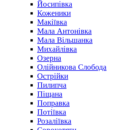
Йосипівка
Коженики
Макіївка
Мала Антонівка
Мала Вільшанка
Михайлівка
Озерна
Олійникова Слобода
Острійки
Пилипча
Піщана
Поправка
Потіївка
Розаліївка