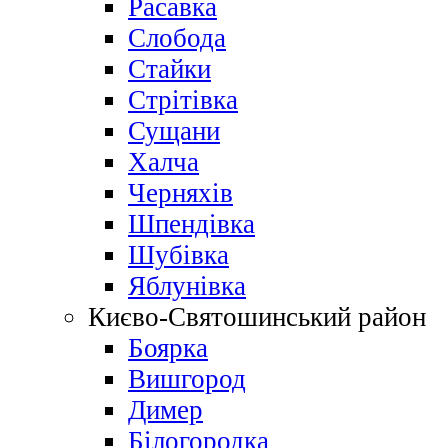
Расавка
Слобода
Стайки
Стрітівка
Сущани
Халча
Черняхів
Шпендівка
Шубівка
Яблунівка
Києво-Святошинський район
Боярка
Вишгород
Димер
Білогородка