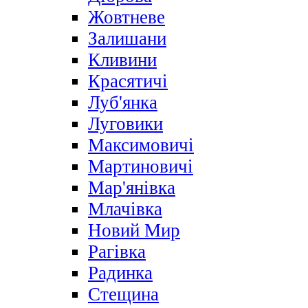
Жовтневе
Залишани
Кливини
Красятичі
Луб'янка
Луговики
Максимовичі
Мартиновичі
Мар'янівка
Млачівка
Новий Мир
Рагівка
Радинка
Стещина