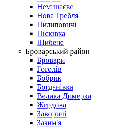
Немішаєве
Нова Гребля
Пилиповичі
Пісківка
Шибене
Броварський район
Бровари
Гоголів
Бобрик
Богданівка
Велика Димерка
Жердова
Заворичі
Зазим'я