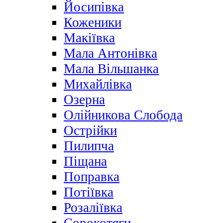
Йосипівка
Коженики
Макіївка
Мала Антонівка
Мала Вільшанка
Михайлівка
Озерна
Олійникова Слобода
Острійки
Пилипча
Піщана
Поправка
Потіївка
Розаліївка