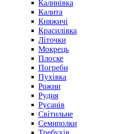
Калинівка
Калита
Княжичі
Красилівка
Літочки
Мокрець
Плоске
Погреби
Пухівка
Рожни
Рудня
Русанів
Світильне
Семиполки
Требухів