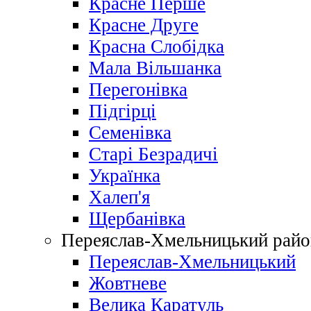
Красне Перше
Красне Друге
Красна Слобідка
Мала Вільшанка
Перегонівка
Підгірці
Семенівка
Старі Безрадичі
Українка
Халеп'я
Щербанівка
Переяслав-Хмельницький райо
Переяслав-Хмельницький
Жовтневе
Велика Каратуль