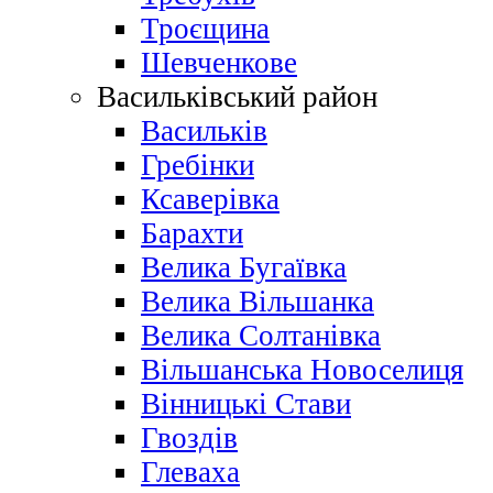
Троєщина
Шевченкове
Васильківський район
Васильків
Гребінки
Ксаверівка
Барахти
Велика Бугаївка
Велика Вільшанка
Велика Солтанівка
Вільшанська Новоселиця
Вінницькі Стави
Гвоздів
Глеваха