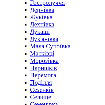
Гостролуччя
Дернівка
Жуківка
Лехнівка
Лукаші
Лук'янівка
Мала Супоївка
Масківці
Морозівка
Паришків
Перемога
Поділля
Сезенків
Селище
Семенівка