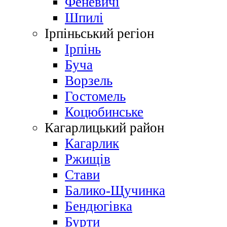
Феневичі
Шпилі
Ірпіньський регіон
Ірпінь
Буча
Ворзель
Гостомель
Коцюбинське
Кагарлицький район
Кагарлик
Ржищів
Стави
Балико-Щучинка
Бендюгівка
Бурти