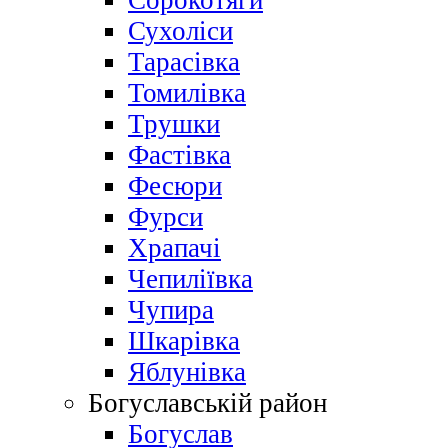
Сорокотяги
Сухоліси
Тарасівка
Томилівка
Трушки
Фастівка
Фесюри
Фурси
Храпачі
Чепиліївка
Чупира
Шкарівка
Яблунівка
Богуславській район
Богуслав