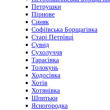
Петрушки
Пірнове
Синяк
Софіївська Борщагівка
Старі Петрівці
Сувид
Сухолуччя
Тарасівка
Толокунь
Ходосівка
Хотів
Хотянівка
Шпитьки
Ясногородка