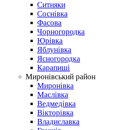
Ситняки
Соснівка
Фасова
Чорногородка
Юрівка
Яблунівка
Ясногородка
Карапиші
Миронівський район
Миронівка
Маслівка
Ведмедівка
Вікторівка
Владиславка