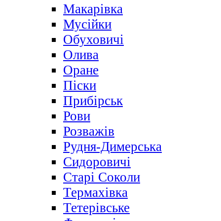
Макарівка
Мусійки
Обуховичі
Олива
Оране
Піски
Прибірськ
Рови
Розважів
Рудня-Димерська
Сидоровичі
Старі Соколи
Термахівка
Тетерівське