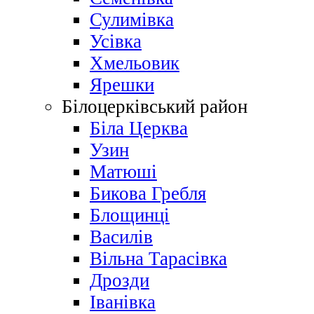
Сулимівка
Усівка
Хмельовик
Ярешки
Білоцерківський район
Біла Церква
Узин
Матюші
Бикова Гребля
Блощинці
Василів
Вільна Тарасівка
Дрозди
Іванівка