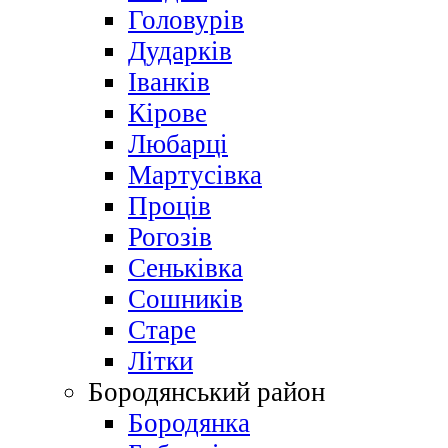
Головурів
Дударків
Іванків
Кірове
Любарці
Мартусівка
Проців
Рогозів
Сеньківка
Сошників
Старе
Літки
Бородянський район
Бородянка