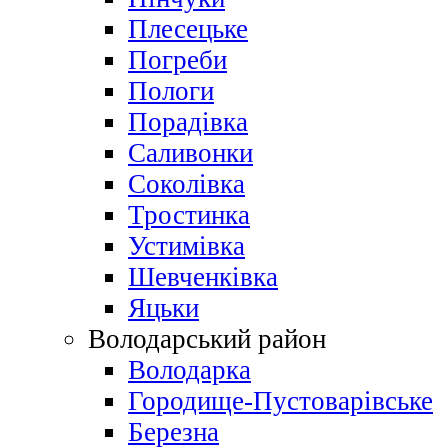
Плесецьке
Погреби
Пологи
Порадівка
Саливонки
Соколівка
Тростинка
Устимівка
Шевченківка
Яцьки
Володарський район
Володарка
Городище-Пустоварівське
Березна