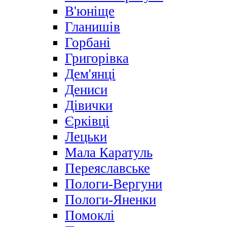
В'юніще
Гланишів
Горбані
Григорівка
Дем'янці
Дениси
Дівички
Єрківці
Лецьки
Мала Каратуль
Переяславське
Пологи-Вергуни
Пологи-Яненки
Помоклі