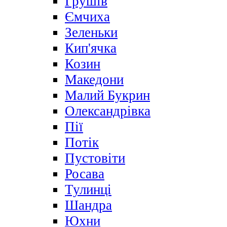
Грушів
Ємчиха
Зеленьки
Кип'ячка
Козин
Македони
Малий Букрин
Олександрівка
Пії
Потік
Пустовіти
Росава
Тулинці
Шандра
Юхни