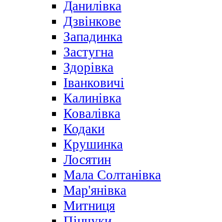
Данилівка
Дзвінкове
Западинка
Застугна
Здорівка
Іванковичі
Калинівка
Ковалівка
Кодаки
Крушинка
Лосятин
Мала Солтанівка
Мар'янівка
Митниця
Пінчуки