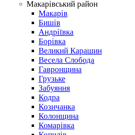
Макарівський район
Макарів
Бишів
Андріївка
Борівка
Великий Карашин
Весела Слобода
Гавронщина
Грузьке
Забуяння
Кодра
Козичанка
Колонщина
Комарівка
Копилів