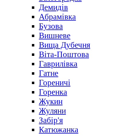
Демидів
Абрамівка
Бузова
Вишневе
Вища Дубечня
Віта-Поштова
Гаврилівка
Гатне
Гореничі
Горенка
Жукин
Жуляни
Забір'я
Катюжанка