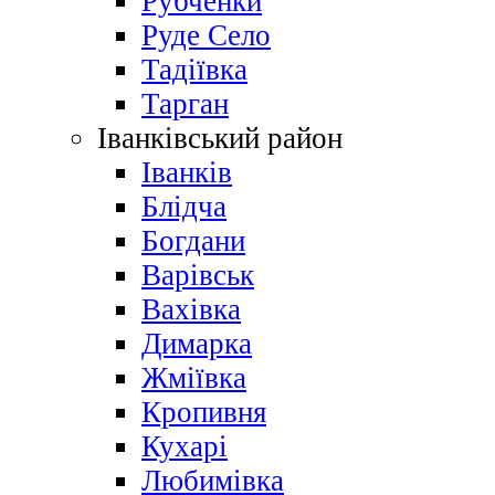
Рубченки
Руде Село
Тадіївка
Тарган
Іванківський район
Іванків
Блідча
Богдани
Варівськ
Вахівка
Димарка
Жміївка
Кропивня
Кухарі
Любимівка