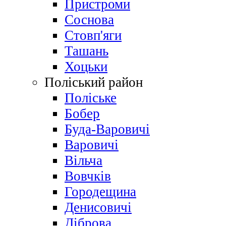
Пристроми
Соснова
Стовп'яги
Ташань
Хоцьки
Поліський район
Поліське
Бобер
Буда-Варовичі
Варовичі
Вільча
Вовчків
Городещина
Денисовичі
Діброва