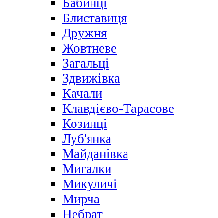
Бабинці
Блиставиця
Дружня
Жовтневе
Загальці
Здвижівка
Качали
Клавдієво-Тарасове
Козинці
Луб'янка
Майданівка
Мигалки
Микуличі
Мирча
Небрат