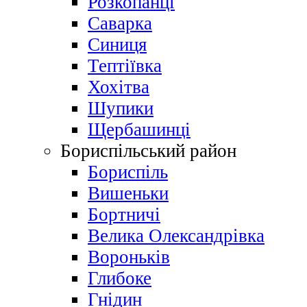
Розкопанці
Саварка
Синиця
Тептіївка
Хохітва
Шупики
Щербашинці
Бориспільський район
Бориспіль
Вишеньки
Бортничі
Велика Олександрівка
Вороньків
Глибоке
Гнідин