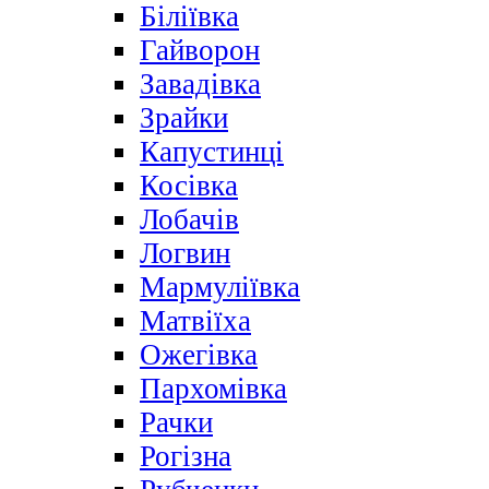
Біліївка
Гайворон
Завадівка
Зрайки
Капустинці
Косівка
Лобачів
Логвин
Мармуліївка
Матвіїха
Ожегівка
Пархомівка
Рачки
Рогізна