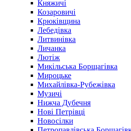
Княжичі
Козаровичі
Крюківщина
Лебедівка
Литвинівка
Личанка
Лютіж
Микільська Борщагівка
Мироцьке
Михайлівка-Рубежівка
Музичі
Нижча Дубечня
Нові Петрівці
Новосілки
Петропавлівська Борщагів