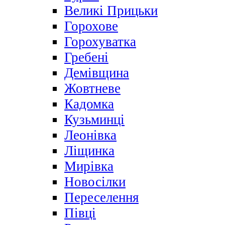
Великі Прицьки
Горохове
Горохуватка
Гребені
Демівщина
Жовтневе
Кадомка
Кузьминці
Леонівка
Ліщинка
Мирівка
Новосілки
Переселення
Півці