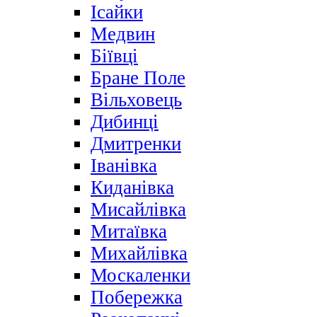
Ісайки
Медвин
Біївці
Бране Поле
Вільховець
Дибинці
Дмитренки
Іванівка
Киданівка
Мисайлівка
Митаївка
Михайлівка
Москаленки
Побережка