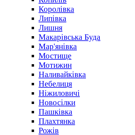
Королівка
Липівка
Лишня
Макарівська Буда
Мар'янівка
Мостище
Мотижин
Наливайківка
Небелиця
Ніжиловичі
Новосілки
Пашківка
Плахтянка
Рожів