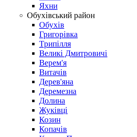
Яхни
Обухівський район
Обухів
Григорівка
Трипілля
Великі Дмитровичі
Bерем'я
Витачів
Дерев'яна
Деремезна
Долина
Жуківці
Козин
Копачів