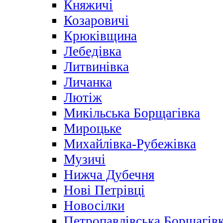
Княжичі
Козаровичі
Крюківщина
Лебедівка
Литвинівка
Личанка
Лютіж
Микільська Борщагівка
Мироцьке
Михайлівка-Рубежівка
Музичі
Нижча Дубечня
Нові Петрівці
Новосілки
Петропавлівська Борщагів