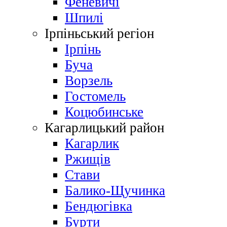
Феневичі
Шпилі
Ірпіньський регіон
Ірпінь
Буча
Ворзель
Гостомель
Коцюбинське
Кагарлицький район
Кагарлик
Ржищів
Стави
Балико-Щучинка
Бендюгівка
Бурти