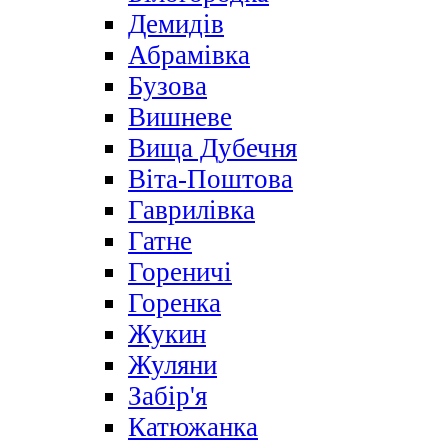
Демидів
Абрамівка
Бузова
Вишневе
Вища Дубечня
Віта-Поштова
Гаврилівка
Гатне
Гореничі
Горенка
Жукин
Жуляни
Забір'я
Катюжанка