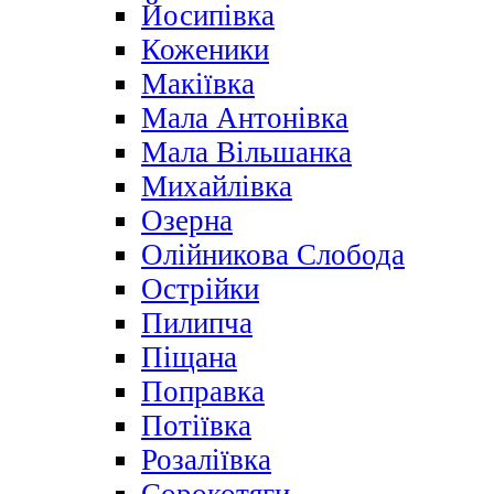
Йосипівка
Коженики
Макіївка
Мала Антонівка
Мала Вільшанка
Михайлівка
Озерна
Олійникова Слобода
Острійки
Пилипча
Піщана
Поправка
Потіївка
Розаліївка