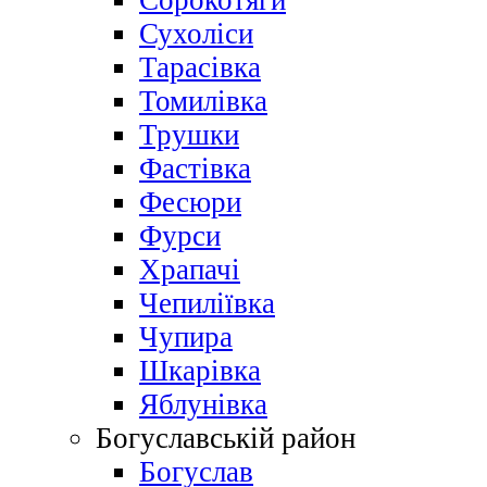
Сорокотяги
Сухоліси
Тарасівка
Томилівка
Трушки
Фастівка
Фесюри
Фурси
Храпачі
Чепиліївка
Чупира
Шкарівка
Яблунівка
Богуславській район
Богуслав