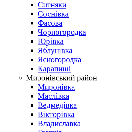
Ситняки
Соснівка
Фасова
Чорногородка
Юрівка
Яблунівка
Ясногородка
Карапиші
Миронівський район
Миронівка
Маслівка
Ведмедівка
Вікторівка
Владиславка