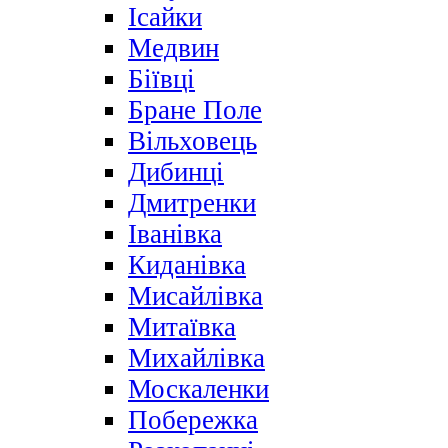
Ісайки
Медвин
Біївці
Бране Поле
Вільховець
Дибинці
Дмитренки
Іванівка
Киданівка
Мисайлівка
Митаївка
Михайлівка
Москаленки
Побережка