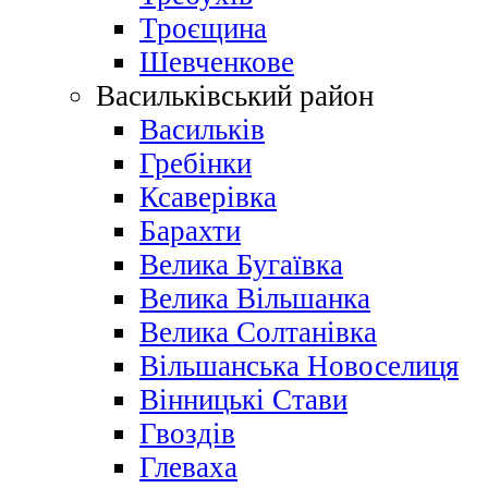
Троєщина
Шевченкове
Васильківський район
Васильків
Гребінки
Ксаверівка
Барахти
Велика Бугаївка
Велика Вільшанка
Велика Солтанівка
Вільшанська Новоселиця
Вінницькі Стави
Гвоздів
Глеваха