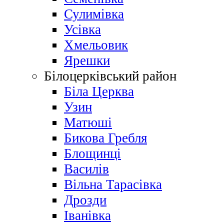
Сулимівка
Усівка
Хмельовик
Ярешки
Білоцерківський район
Біла Церква
Узин
Матюші
Бикова Гребля
Блощинці
Василів
Вільна Тарасівка
Дрозди
Іванівка