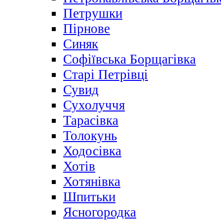
Петрушки
Пірнове
Синяк
Софіївська Борщагівка
Старі Петрівці
Сувид
Сухолуччя
Тарасівка
Толокунь
Ходосівка
Хотів
Хотянівка
Шпитьки
Ясногородка