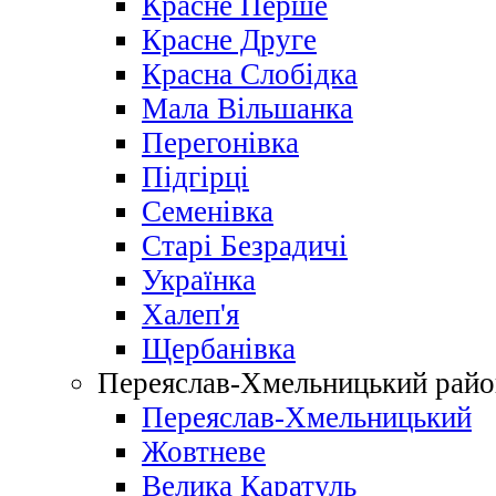
Красне Перше
Красне Друге
Красна Слобідка
Мала Вільшанка
Перегонівка
Підгірці
Семенівка
Старі Безрадичі
Українка
Халеп'я
Щербанівка
Переяслав-Хмельницький райо
Переяслав-Хмельницький
Жовтневе
Велика Каратуль