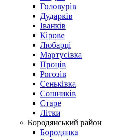
Головурів
Дударків
Іванків
Кірове
Любарці
Мартусівка
Проців
Рогозів
Сеньківка
Сошників
Старе
Літки
Бородянський район
Бородянка