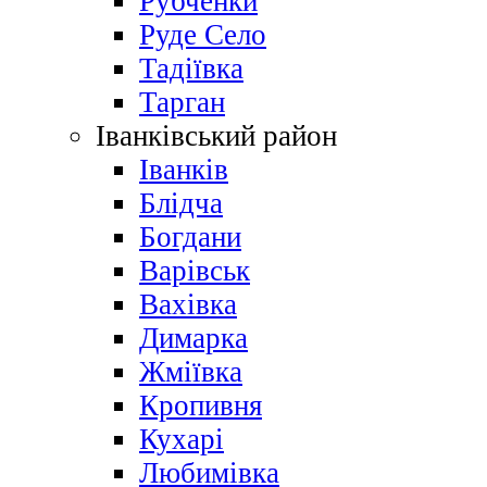
Рубченки
Руде Село
Тадіївка
Тарган
Іванківський район
Іванків
Блідча
Богдани
Варівськ
Вахівка
Димарка
Жміївка
Кропивня
Кухарі
Любимівка