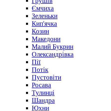
Грушів
Ємчиха
Зеленьки
Кип'ячка
Козин
Македони
Малий Букрин
Олександрівка
Пії
Потік
Пустовіти
Росава
Тулинці
Шандра
Юхни