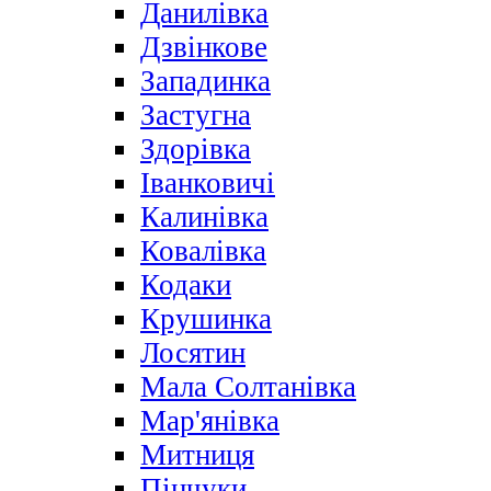
Данилівка
Дзвінкове
Западинка
Застугна
Здорівка
Іванковичі
Калинівка
Ковалівка
Кодаки
Крушинка
Лосятин
Мала Солтанівка
Мар'янівка
Митниця
Пінчуки