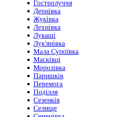
Гостролуччя
Дернівка
Жуківка
Лехнівка
Лукаші
Лук'янівка
Мала Супоївка
Масківці
Морозівка
Паришків
Перемога
Поділля
Сезенків
Селище
Семенівка