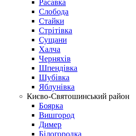
Расавка
Слобода
Стайки
Стрітівка
Сущани
Халча
Черняхів
Шпендівка
Шубівка
Яблунівка
Києво-Святошинський район
Боярка
Вишгород
Димер
Білогородка