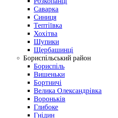
Розкопанці
Саварка
Синиця
Тептіївка
Хохітва
Шупики
Щербашинці
Бориспільський район
Бориспіль
Вишеньки
Бортничі
Велика Олександрівка
Вороньків
Глибоке
Гнідин