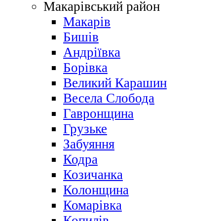
Макарівський район
Макарів
Бишів
Андріївка
Борівка
Великий Карашин
Весела Слобода
Гавронщина
Грузьке
Забуяння
Кодра
Козичанка
Колонщина
Комарівка
Копилів