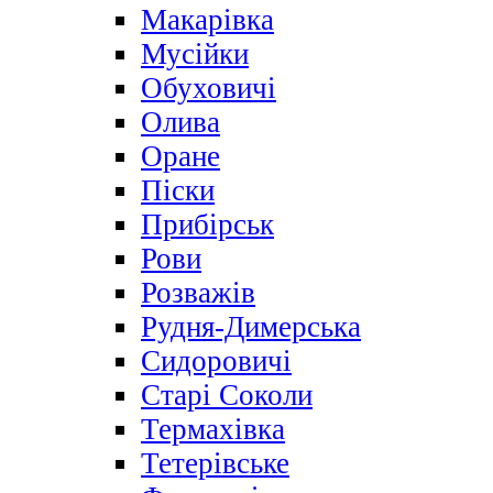
Макарівка
Мусійки
Обуховичі
Олива
Оране
Піски
Прибірськ
Рови
Розважів
Рудня-Димерська
Сидоровичі
Старі Соколи
Термахівка
Тетерівське