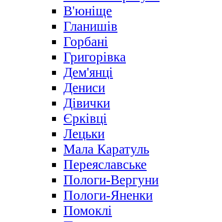
В'юніще
Гланишів
Горбані
Григорівка
Дем'янці
Дениси
Дівички
Єрківці
Лецьки
Мала Каратуль
Переяславське
Пологи-Вергуни
Пологи-Яненки
Помоклі