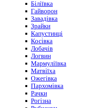
Біліївка
Гайворон
Завадівка
Зрайки
Капустинці
Косівка
Лобачів
Логвин
Мармуліївка
Матвіїха
Ожегівка
Пархомівка
Рачки
Рогізна