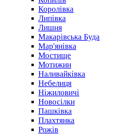
Королівка
Липівка
Лишня
Макарівська Буда
Мар'янівка
Мостище
Мотижин
Наливайківка
Небелиця
Ніжиловичі
Новосілки
Пашківка
Плахтянка
Рожів