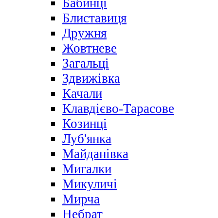
Бабинці
Блиставиця
Дружня
Жовтневе
Загальці
Здвижівка
Качали
Клавдієво-Тарасове
Козинці
Луб'янка
Майданівка
Мигалки
Микуличі
Мирча
Небрат