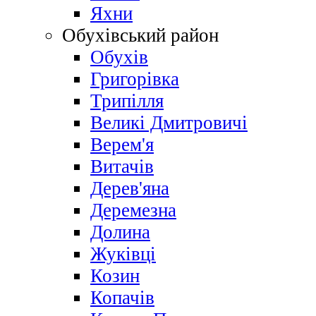
Яхни
Обухівський район
Обухів
Григорівка
Трипілля
Великі Дмитровичі
Bерем'я
Витачів
Дерев'яна
Деремезна
Долина
Жуківці
Козин
Копачів