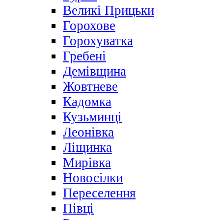
Великі Прицьки
Горохове
Горохуватка
Гребені
Демівщина
Жовтневе
Кадомка
Кузьминці
Леонівка
Ліщинка
Мирівка
Новосілки
Переселення
Півці