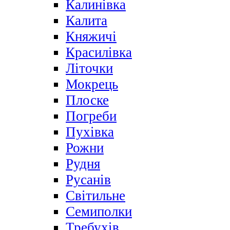
Калинівка
Калита
Княжичі
Красилівка
Літочки
Мокрець
Плоске
Погреби
Пухівка
Рожни
Рудня
Русанів
Світильне
Семиполки
Требухів