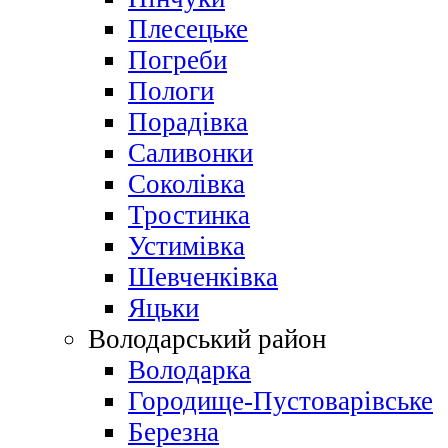
Плесецьке
Погреби
Пологи
Порадівка
Саливонки
Соколівка
Тростинка
Устимівка
Шевченківка
Яцьки
Володарський район
Володарка
Городище-Пустоварівське
Березна