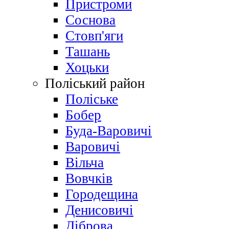
Пристроми
Соснова
Стовп'яги
Ташань
Хоцьки
Поліський район
Поліське
Бобер
Буда-Варовичі
Варовичі
Вільча
Вовчків
Городещина
Денисовичі
Діброва