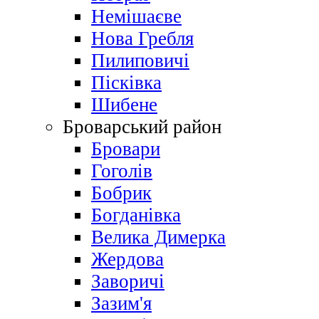
Немішаєве
Нова Гребля
Пилиповичі
Пісківка
Шибене
Броварський район
Бровари
Гоголів
Бобрик
Богданівка
Велика Димерка
Жердова
Заворичі
Зазим'я