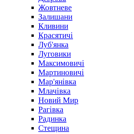
Жовтневе
Залишани
Кливини
Красятичі
Луб'янка
Луговики
Максимовичі
Мартиновичі
Мар'янівка
Млачівка
Новий Мир
Рагівка
Радинка
Стещина