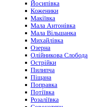
Йосипівка
Коженики
Макіївка
Мала Антонівка
Мала Вільшанка
Михайлівка
Озерна
Олійникова Слобода
Острійки
Пилипча
Піщана
Поправка
Потіївка
Розаліївка