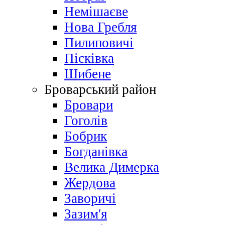
Немішаєве
Нова Гребля
Пилиповичі
Пісківка
Шибене
Броварський район
Бровари
Гоголів
Бобрик
Богданівка
Велика Димерка
Жердова
Заворичі
Зазим'я