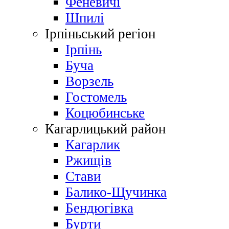
Феневичі
Шпилі
Ірпіньський регіон
Ірпінь
Буча
Ворзель
Гостомель
Коцюбинське
Кагарлицький район
Кагарлик
Ржищів
Стави
Балико-Щучинка
Бендюгівка
Бурти