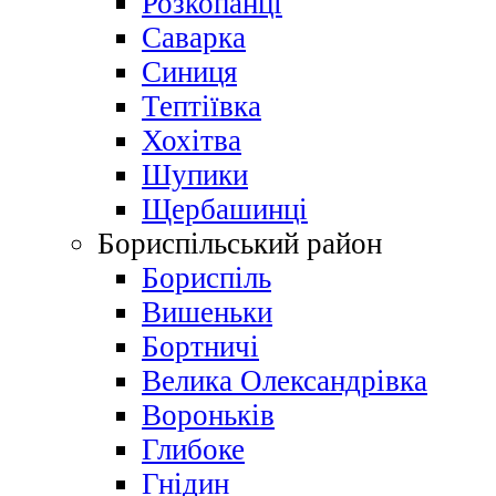
Розкопанці
Саварка
Синиця
Тептіївка
Хохітва
Шупики
Щербашинці
Бориспільський район
Бориспіль
Вишеньки
Бортничі
Велика Олександрівка
Вороньків
Глибоке
Гнідин