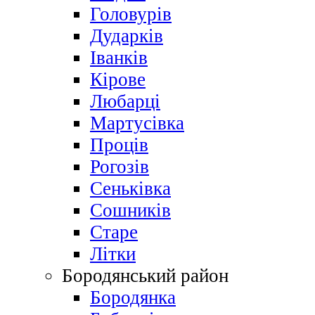
Головурів
Дударків
Іванків
Кірове
Любарці
Мартусівка
Проців
Рогозів
Сеньківка
Сошників
Старе
Літки
Бородянський район
Бородянка