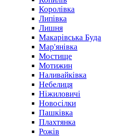
Королівка
Липівка
Лишня
Макарівська Буда
Мар'янівка
Мостище
Мотижин
Наливайківка
Небелиця
Ніжиловичі
Новосілки
Пашківка
Плахтянка
Рожів