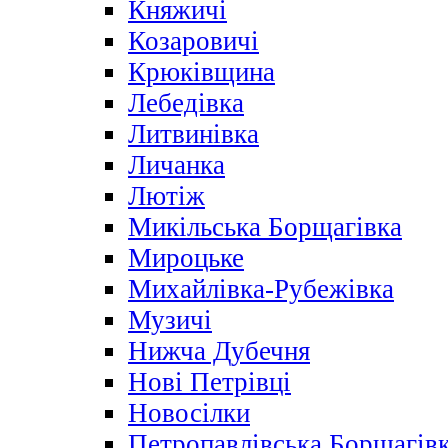
Княжичі
Козаровичі
Крюківщина
Лебедівка
Литвинівка
Личанка
Лютіж
Микільська Борщагівка
Мироцьке
Михайлівка-Рубежівка
Музичі
Нижча Дубечня
Нові Петрівці
Новосілки
Петропавлівська Борщагів