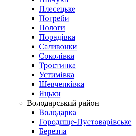
Плесецьке
Погреби
Пологи
Порадівка
Саливонки
Соколівка
Тростинка
Устимівка
Шевченківка
Яцьки
Володарський район
Володарка
Городище-Пустоварівське
Березна