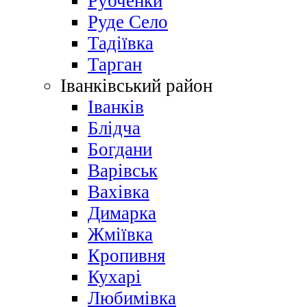
Рубченки
Руде Село
Тадіївка
Тарган
Іванківський район
Іванків
Блідча
Богдани
Варівськ
Вахівка
Димарка
Жміївка
Кропивня
Кухарі
Любимівка