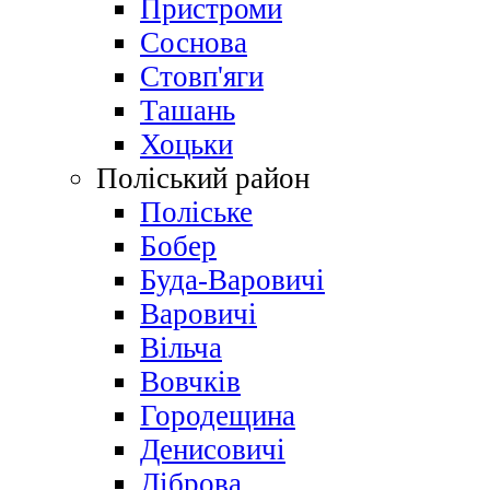
Пристроми
Соснова
Стовп'яги
Ташань
Хоцьки
Поліський район
Поліське
Бобер
Буда-Варовичі
Варовичі
Вільча
Вовчків
Городещина
Денисовичі
Діброва