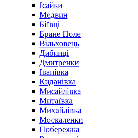
Ісайки
Медвин
Біївці
Бране Поле
Вільховець
Дибинці
Дмитренки
Іванівка
Киданівка
Мисайлівка
Митаївка
Михайлівка
Москаленки
Побережка