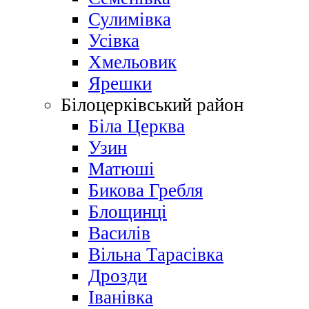
Сулимівка
Усівка
Хмельовик
Ярешки
Білоцерківський район
Біла Церква
Узин
Матюші
Бикова Гребля
Блощинці
Василів
Вільна Тарасівка
Дрозди
Іванівка