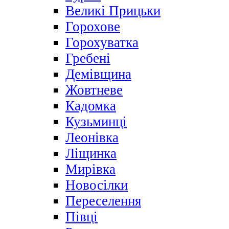
Великі Прицьки
Горохове
Горохуватка
Гребені
Демівщина
Жовтневе
Кадомка
Кузьминці
Леонівка
Ліщинка
Мирівка
Новосілки
Переселення
Півці