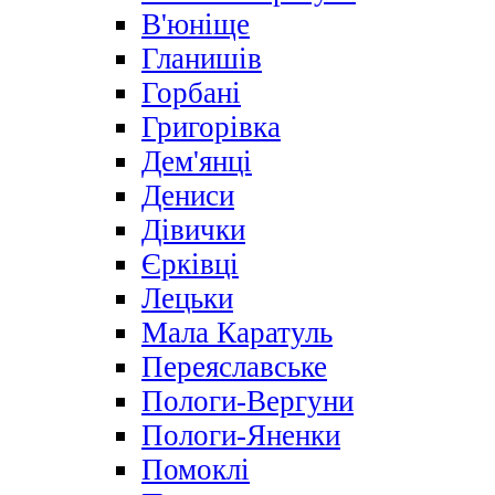
В'юніще
Гланишів
Горбані
Григорівка
Дем'янці
Дениси
Дівички
Єрківці
Лецьки
Мала Каратуль
Переяславське
Пологи-Вергуни
Пологи-Яненки
Помоклі