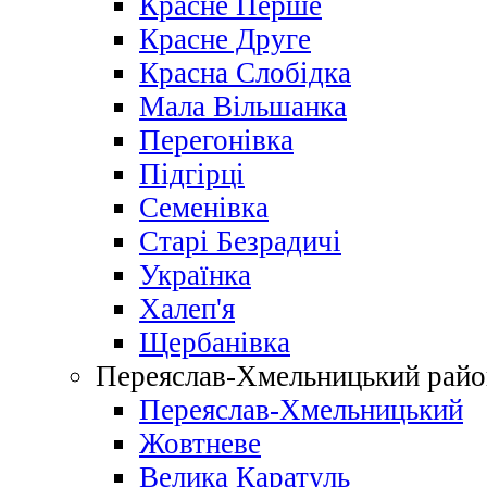
Красне Перше
Красне Друге
Красна Слобідка
Мала Вільшанка
Перегонівка
Підгірці
Семенівка
Старі Безрадичі
Українка
Халеп'я
Щербанівка
Переяслав-Хмельницький райо
Переяслав-Хмельницький
Жовтневе
Велика Каратуль