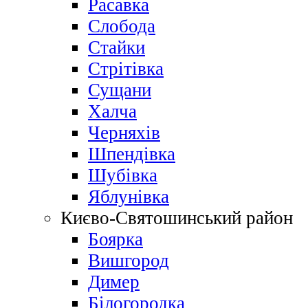
Расавка
Слобода
Стайки
Стрітівка
Сущани
Халча
Черняхів
Шпендівка
Шубівка
Яблунівка
Києво-Святошинський район
Боярка
Вишгород
Димер
Білогородка