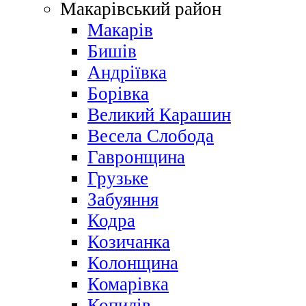
Макарівський район
Макарів
Бишів
Андріївка
Борівка
Великий Карашин
Весела Слобода
Гавронщина
Грузьке
Забуяння
Кодра
Козичанка
Колонщина
Комарівка
Копилів