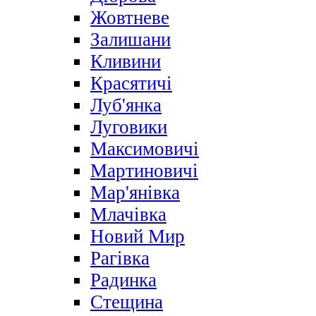
Жовтневе
Залишани
Кливини
Красятичі
Луб'янка
Луговики
Максимовичі
Мартиновичі
Мар'янівка
Млачівка
Новий Мир
Рагівка
Радинка
Стещина