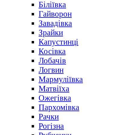
Біліївка
Гайворон
Завадівка
Зрайки
Капустинці
Косівка
Лобачів
Логвин
Мармуліївка
Матвіїха
Ожегівка
Пархомівка
Рачки
Рогізна