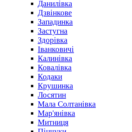
Данилівка
Дзвінкове
Западинка
Застугна
Здорівка
Іванковичі
Калинівка
Ковалівка
Кодаки
Крушинка
Лосятин
Мала Солтанівка
Мар'янівка
Митниця
Пінчуки