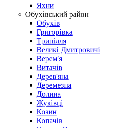
Яхни
Обухівський район
Обухів
Григорівка
Трипілля
Великі Дмитровичі
Bерем'я
Витачів
Дерев'яна
Деремезна
Долина
Жуківці
Козин
Копачів