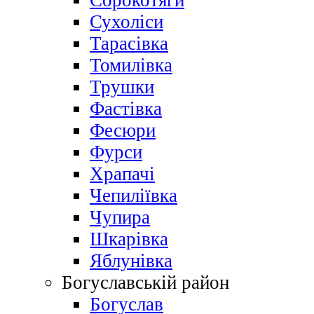
Сорокотяги
Сухоліси
Тарасівка
Томилівка
Трушки
Фастівка
Фесюри
Фурси
Храпачі
Чепиліївка
Чупира
Шкарівка
Яблунівка
Богуславській район
Богуслав