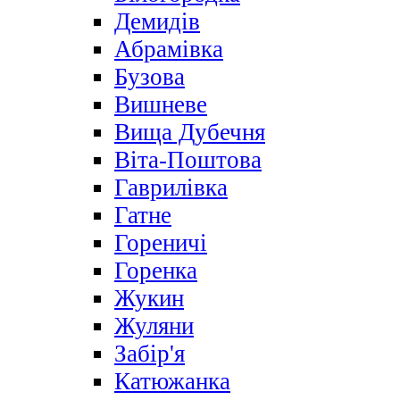
Демидів
Абрамівка
Бузова
Вишневе
Вища Дубечня
Віта-Поштова
Гаврилівка
Гатне
Гореничі
Горенка
Жукин
Жуляни
Забір'я
Катюжанка