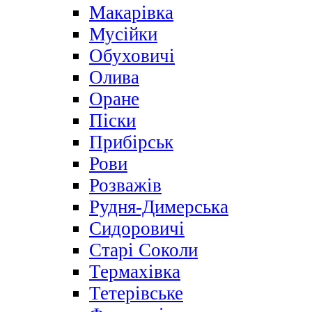
Макарівка
Мусійки
Обуховичі
Олива
Оране
Піски
Прибірськ
Рови
Розважів
Рудня-Димерська
Сидоровичі
Старі Соколи
Термахівка
Тетерівське