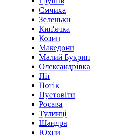
Грушів
Ємчиха
Зеленьки
Кип'ячка
Козин
Македони
Малий Букрин
Олександрівка
Пії
Потік
Пустовіти
Росава
Тулинці
Шандра
Юхни