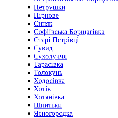
Петрушки
Пірнове
Синяк
Софіївська Борщагівка
Старі Петрівці
Сувид
Сухолуччя
Тарасівка
Толокунь
Ходосівка
Хотів
Хотянівка
Шпитьки
Ясногородка