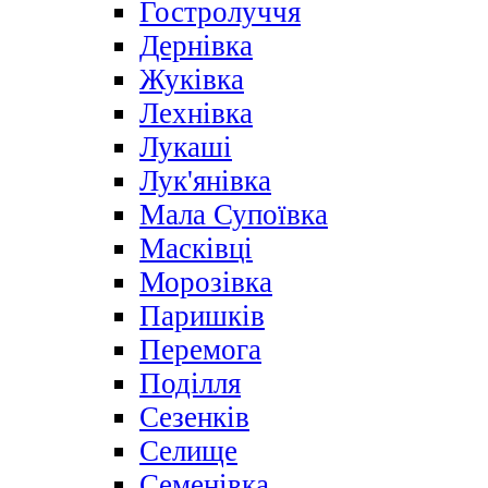
Гостролуччя
Дернівка
Жуківка
Лехнівка
Лукаші
Лук'янівка
Мала Супоївка
Масківці
Морозівка
Паришків
Перемога
Поділля
Сезенків
Селище
Семенівка