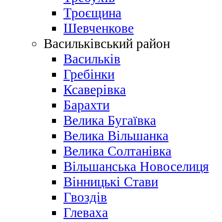
Троєщина
Шевченкове
Васильківський район
Васильків
Гребінки
Ксаверівка
Барахти
Велика Бугаївка
Велика Вільшанка
Велика Солтанівка
Вільшанська Новоселиця
Вінницькі Стави
Гвоздів
Глеваха