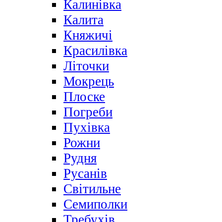
Калинівка
Калита
Княжичі
Красилівка
Літочки
Мокрець
Плоске
Погреби
Пухівка
Рожни
Рудня
Русанів
Світильне
Семиполки
Требухів