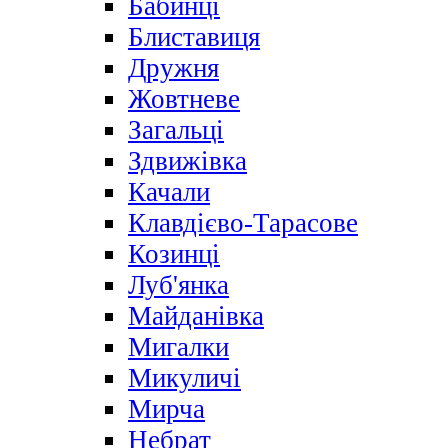
Бабинці
Блиставиця
Дружня
Жовтневе
Загальці
Здвижівка
Качали
Клавдієво-Тарасове
Козинці
Луб'янка
Майданівка
Мигалки
Микуличі
Мирча
Небрат