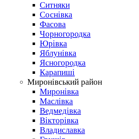
Ситняки
Соснівка
Фасова
Чорногородка
Юрівка
Яблунівка
Ясногородка
Карапиші
Миронівський район
Миронівка
Маслівка
Ведмедівка
Вікторівка
Владиславка