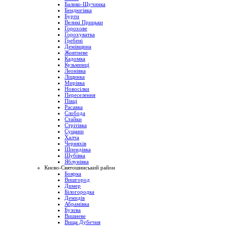
Балико-Щучинка
Бендюгівка
Бурти
Великі Прицьки
Горохове
Горохуватка
Гребені
Демівщина
Жовтневе
Кадомка
Кузьминці
Леонівка
Ліщинка
Мирівка
Новосілки
Переселення
Півці
Расавка
Слобода
Стайки
Стрітівка
Сущани
Халча
Черняхів
Шпендівка
Шубівка
Яблунівка
Києво-Святошинський район
Боярка
Вишгород
Димер
Білогородка
Демидів
Абрамівка
Бузова
Вишневе
Вища Дубечня