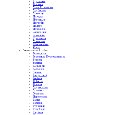
Крушинка
Лосятин
Мала Солтанівка
Мар'янівка
Митниця
Пінчуки
Плесецьке
Погреби
Пологи
Порадівка
Саливонки
Соколівка
Тростинка
Устимівка
Шевченківка
Яцьки
Володарський район
Володарка
Городище-Пустоварівське
Березна
Біліївка
Гайворон
Завадівка
Зрайки
Капустинці
Косівка
Лобачів
Логвин
Мармуліївка
Матвіїха
Ожегівка
Пархомівка
Рачки
Рогізна
Рубченки
Руде Село
Тадіївка