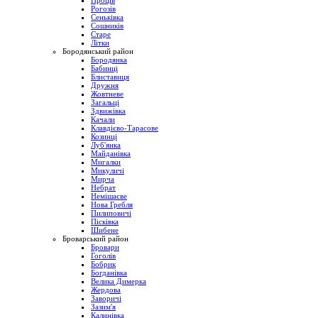
Проців
Рогозів
Сеньківка
Сошників
Старе
Літки
Бородянський район
Бородянка
Бабинці
Блиставиця
Дружня
Жовтневе
Загальці
Здвижівка
Качали
Клавдієво-Тарасове
Козинці
Луб'янка
Майданівка
Мигалки
Микуличі
Мирча
Небрат
Немішаєве
Нова Гребля
Пилиповичі
Пісківка
Шибене
Броварський район
Бровари
Гоголів
Бобрик
Богданівка
Велика Димерка
Жердова
Заворичі
Зазим'я
Калинівка