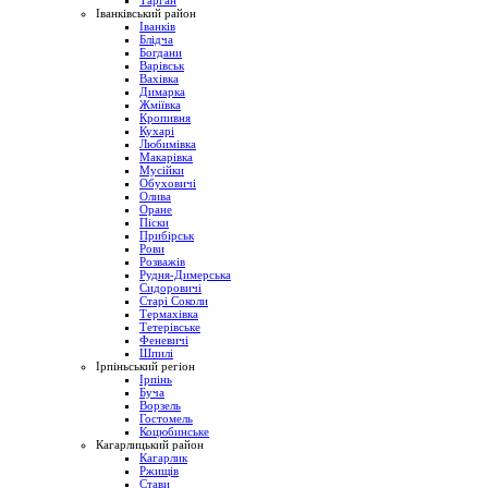
Тарган
Іванківський район
Іванків
Блідча
Богдани
Варівськ
Вахівка
Димарка
Жміївка
Кропивня
Кухарі
Любимівка
Макарівка
Мусійки
Обуховичі
Олива
Оране
Піски
Прибірськ
Рови
Розважів
Рудня-Димерська
Сидоровичі
Старі Соколи
Термахівка
Тетерівське
Феневичі
Шпилі
Ірпіньський регіон
Ірпінь
Буча
Ворзель
Гостомель
Коцюбинське
Кагарлицький район
Кагарлик
Ржищів
Стави