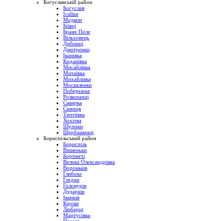
Богуславській район
Богуслав
Ісайки
Медвин
Біївці
Бране Поле
Вільховець
Дибинці
Дмитренки
Іванівка
Киданівка
Мисайлівка
Митаївка
Михайлівка
Москаленки
Побережка
Розкопанці
Саварка
Синиця
Тептіївка
Хохітва
Шупики
Щербашинці
Бориспільський район
Бориспіль
Вишеньки
Бортничі
Велика Олександрівка
Вороньків
Глибоке
Гнідин
Головурів
Дударків
Іванків
Кірове
Любарці
Мартусівка