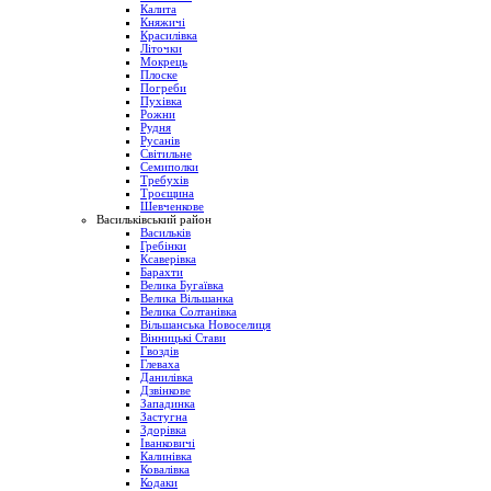
Калита
Княжичі
Красилівка
Літочки
Мокрець
Плоске
Погреби
Пухівка
Рожни
Рудня
Русанів
Світильне
Семиполки
Требухів
Троєщина
Шевченкове
Васильківський район
Васильків
Гребінки
Ксаверівка
Барахти
Велика Бугаївка
Велика Вільшанка
Велика Солтанівка
Вільшанська Новоселиця
Вінницькі Стави
Гвоздів
Глеваха
Данилівка
Дзвінкове
Западинка
Застугна
Здорівка
Іванковичі
Калинівка
Ковалівка
Кодаки