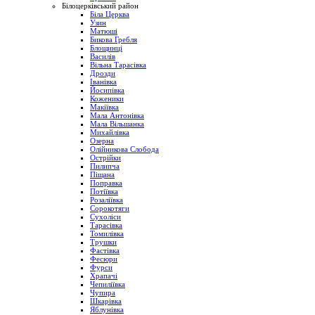
Білоцерківський район
Біла Церква
Узин
Матюші
Бикова Гребля
Блощинці
Василів
Вільна Тарасівка
Дрозди
Іванівка
Йосипівка
Коженики
Макіївка
Мала Антонівка
Мала Вільшанка
Михайлівка
Озерна
Олійникова Слобода
Острійки
Пилипча
Піщана
Поправка
Потіївка
Розаліївка
Сорокотяги
Сухоліси
Тарасівка
Томилівка
Трушки
Фастівка
Фесюри
Фурси
Храпачі
Чепиліївка
Чупира
Шкарівка
Яблунівка