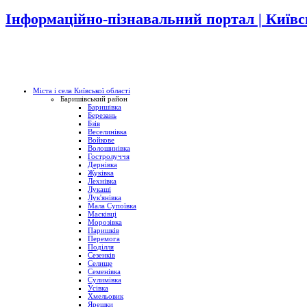
Інформаційно-пізнавальний портал | Київс
Міста і села Київської області
Баришівський район
Баришівка
Березань
Бзів
Веселинівка
Войкове
Волошинівка
Гостролуччя
Дернівка
Жуківка
Лехнівка
Лукаші
Лук'янівка
Мала Супоївка
Масківці
Морозівка
Паришків
Перемога
Поділля
Сезенків
Селище
Семенівка
Сулимівка
Усівка
Хмельовик
Ярешки