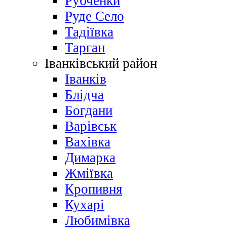
Рубченки
Руде Село
Тадіївка
Тарган
Іванківський район
Іванків
Блідча
Богдани
Варівськ
Вахівка
Димарка
Жміївка
Кропивня
Кухарі
Любимівка