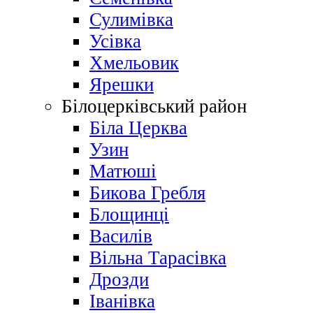
Сулимівка
Усівка
Хмельовик
Ярешки
Білоцерківський район
Біла Церква
Узин
Матюші
Бикова Гребля
Блощинці
Василів
Вільна Тарасівка
Дрозди
Іванівка