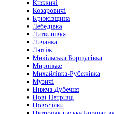
Княжичі
Козаровичі
Крюківщина
Лебедівка
Литвинівка
Личанка
Лютіж
Микільська Борщагівка
Мироцьке
Михайлівка-Рубежівка
Музичі
Нижча Дубечня
Нові Петрівці
Новосілки
Петропавлівська Борщагів