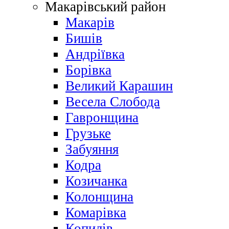
Макарівський район
Макарів
Бишів
Андріївка
Борівка
Великий Карашин
Весела Слобода
Гавронщина
Грузьке
Забуяння
Кодра
Козичанка
Колонщина
Комарівка
Копилів