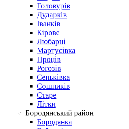
Головурів
Дударків
Іванків
Кірове
Любарці
Мартусівка
Проців
Рогозів
Сеньківка
Сошників
Старе
Літки
Бородянський район
Бородянка