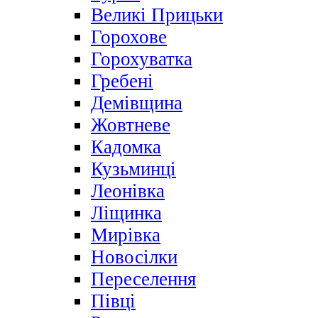
Великі Прицьки
Горохове
Горохуватка
Гребені
Демівщина
Жовтневе
Кадомка
Кузьминці
Леонівка
Ліщинка
Мирівка
Новосілки
Переселення
Півці