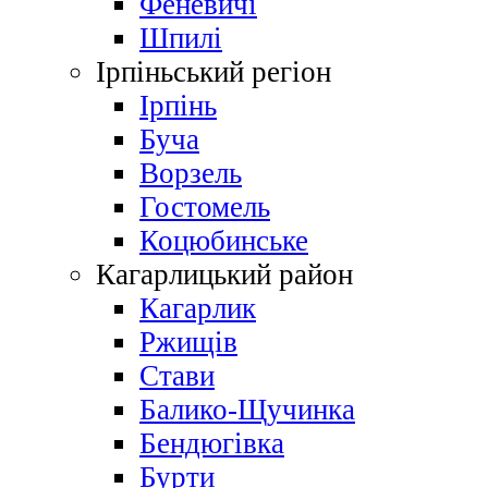
Феневичі
Шпилі
Ірпіньський регіон
Ірпінь
Буча
Ворзель
Гостомель
Коцюбинське
Кагарлицький район
Кагарлик
Ржищів
Стави
Балико-Щучинка
Бендюгівка
Бурти