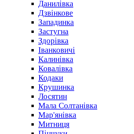
Данилівка
Дзвінкове
Западинка
Застугна
Здорівка
Іванковичі
Калинівка
Ковалівка
Кодаки
Крушинка
Лосятин
Мала Солтанівка
Мар'янівка
Митниця
Пінчуки