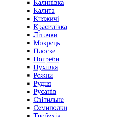
Калинівка
Калита
Княжичі
Красилівка
Літочки
Мокрець
Плоске
Погреби
Пухівка
Рожни
Рудня
Русанів
Світильне
Семиполки
Требухів