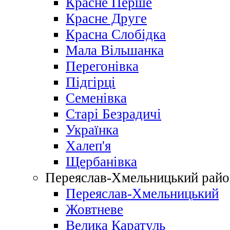
Красне Перше
Красне Друге
Красна Слобідка
Мала Вільшанка
Перегонівка
Підгірці
Семенівка
Старі Безрадичі
Українка
Халеп'я
Щербанівка
Переяслав-Хмельницький райо
Переяслав-Хмельницький
Жовтневе
Велика Каратуль