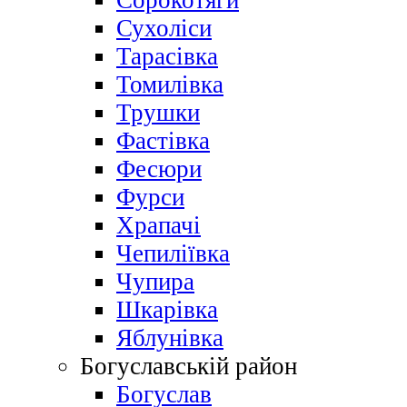
Сорокотяги
Сухоліси
Тарасівка
Томилівка
Трушки
Фастівка
Фесюри
Фурси
Храпачі
Чепиліївка
Чупира
Шкарівка
Яблунівка
Богуславській район
Богуслав