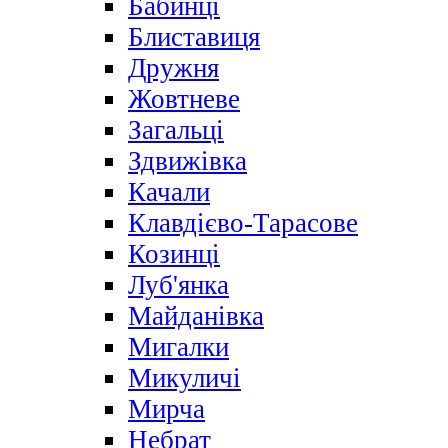
Бабинці
Блиставиця
Дружня
Жовтневе
Загальці
Здвижівка
Качали
Клавдієво-Тарасове
Козинці
Луб'янка
Майданівка
Мигалки
Микуличі
Мирча
Небрат