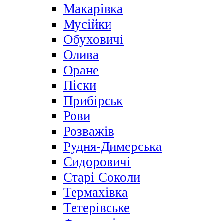
Макарівка
Мусійки
Обуховичі
Олива
Оране
Піски
Прибірськ
Рови
Розважів
Рудня-Димерська
Сидоровичі
Старі Соколи
Термахівка
Тетерівське