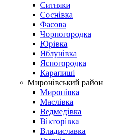
Ситняки
Соснівка
Фасова
Чорногородка
Юрівка
Яблунівка
Ясногородка
Карапиші
Миронівський район
Миронівка
Маслівка
Ведмедівка
Вікторівка
Владиславка