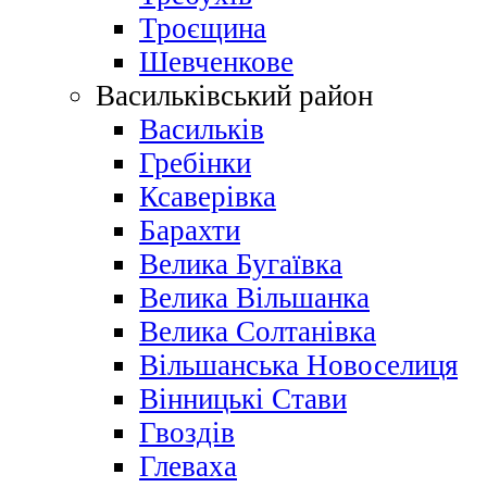
Троєщина
Шевченкове
Васильківський район
Васильків
Гребінки
Ксаверівка
Барахти
Велика Бугаївка
Велика Вільшанка
Велика Солтанівка
Вільшанська Новоселиця
Вінницькі Стави
Гвоздів
Глеваха