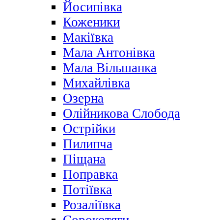
Йосипівка
Коженики
Макіївка
Мала Антонівка
Мала Вільшанка
Михайлівка
Озерна
Олійникова Слобода
Острійки
Пилипча
Піщана
Поправка
Потіївка
Розаліївка