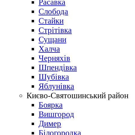
Расавка
Слобода
Стайки
Стрітівка
Сущани
Халча
Черняхів
Шпендівка
Шубівка
Яблунівка
Києво-Святошинський район
Боярка
Вишгород
Димер
Білогородка