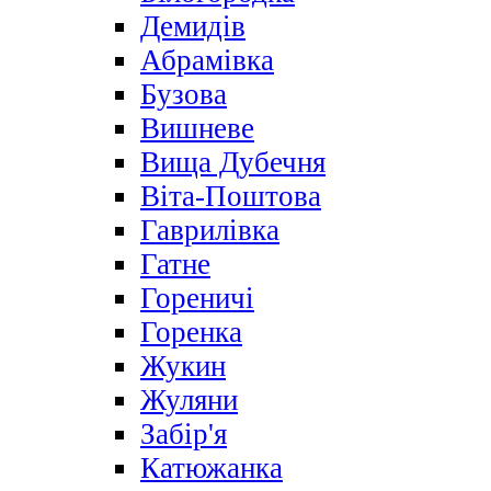
Демидів
Абрамівка
Бузова
Вишневе
Вища Дубечня
Віта-Поштова
Гаврилівка
Гатне
Гореничі
Горенка
Жукин
Жуляни
Забір'я
Катюжанка