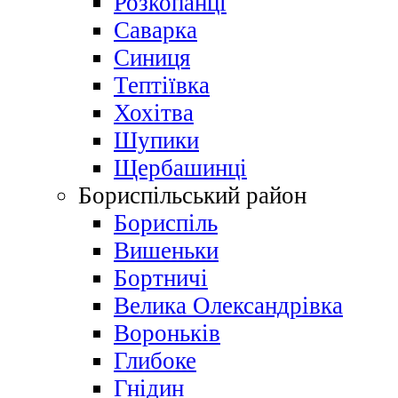
Розкопанці
Саварка
Синиця
Тептіївка
Хохітва
Шупики
Щербашинці
Бориспільський район
Бориспіль
Вишеньки
Бортничі
Велика Олександрівка
Вороньків
Глибоке
Гнідин