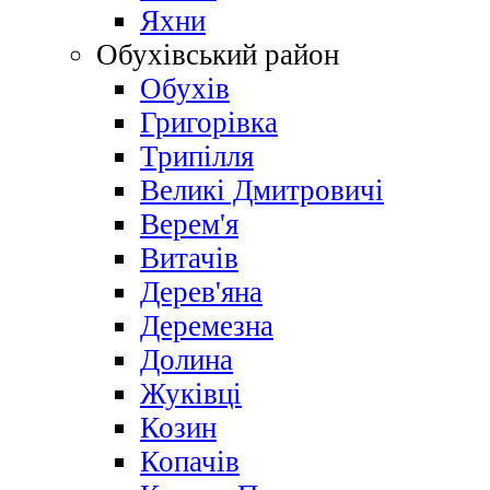
Яхни
Обухівський район
Обухів
Григорівка
Трипілля
Великі Дмитровичі
Bерем'я
Витачів
Дерев'яна
Деремезна
Долина
Жуківці
Козин
Копачів