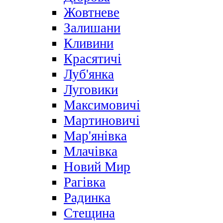
Жовтневе
Залишани
Кливини
Красятичі
Луб'янка
Луговики
Максимовичі
Мартиновичі
Мар'янівка
Млачівка
Новий Мир
Рагівка
Радинка
Стещина