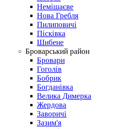
Немішаєве
Нова Гребля
Пилиповичі
Пісківка
Шибене
Броварський район
Бровари
Гоголів
Бобрик
Богданівка
Велика Димерка
Жердова
Заворичі
Зазим'я