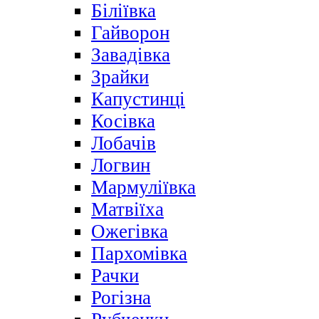
Біліївка
Гайворон
Завадівка
Зрайки
Капустинці
Косівка
Лобачів
Логвин
Мармуліївка
Матвіїха
Ожегівка
Пархомівка
Рачки
Рогізна