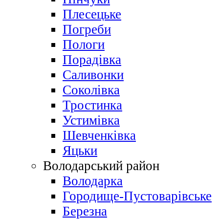
Плесецьке
Погреби
Пологи
Порадівка
Саливонки
Соколівка
Тростинка
Устимівка
Шевченківка
Яцьки
Володарський район
Володарка
Городище-Пустоварівське
Березна