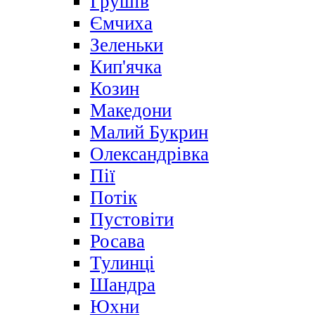
Грушів
Ємчиха
Зеленьки
Кип'ячка
Козин
Македони
Малий Букрин
Олександрівка
Пії
Потік
Пустовіти
Росава
Тулинці
Шандра
Юхни