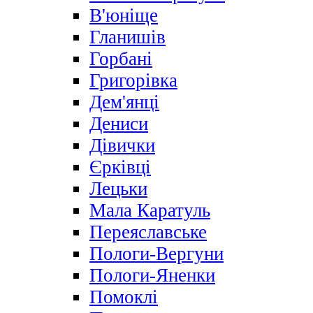
В'юніще
Гланишів
Горбані
Григорівка
Дем'янці
Дениси
Дівички
Єрківці
Лецьки
Мала Каратуль
Переяславське
Пологи-Вергуни
Пологи-Яненки
Помоклі