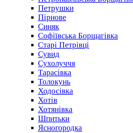
Петрушки
Пірнове
Синяк
Софіївська Борщагівка
Старі Петрівці
Сувид
Сухолуччя
Тарасівка
Толокунь
Ходосівка
Хотів
Хотянівка
Шпитьки
Ясногородка