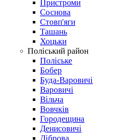
Пристроми
Соснова
Стовп'яги
Ташань
Хоцьки
Поліський район
Поліське
Бобер
Буда-Варовичі
Варовичі
Вільча
Вовчків
Городещина
Денисовичі
Діброва