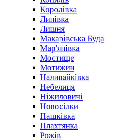
Королівка
Липівка
Лишня
Макарівська Буда
Мар'янівка
Мостище
Мотижин
Наливайківка
Небелиця
Ніжиловичі
Новосілки
Пашківка
Плахтянка
Рожів