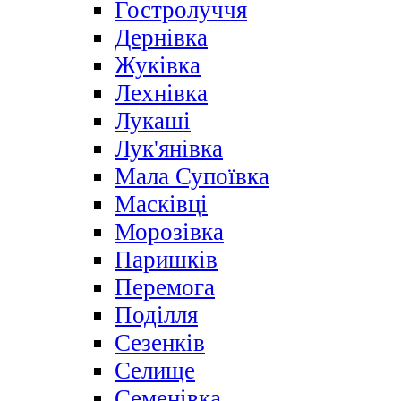
Гостролуччя
Дернівка
Жуківка
Лехнівка
Лукаші
Лук'янівка
Мала Супоївка
Масківці
Морозівка
Паришків
Перемога
Поділля
Сезенків
Селище
Семенівка