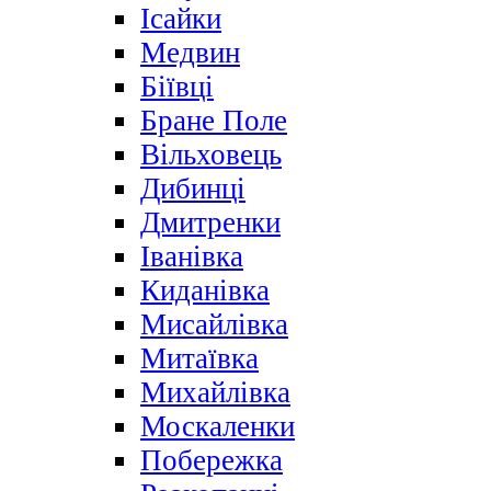
Ісайки
Медвин
Біївці
Бране Поле
Вільховець
Дибинці
Дмитренки
Іванівка
Киданівка
Мисайлівка
Митаївка
Михайлівка
Москаленки
Побережка