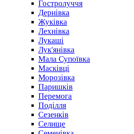
Гостролуччя
Дернівка
Жуківка
Лехнівка
Лукаші
Лук'янівка
Мала Супоївка
Масківці
Морозівка
Паришків
Перемога
Поділля
Сезенків
Селище
Семенівка