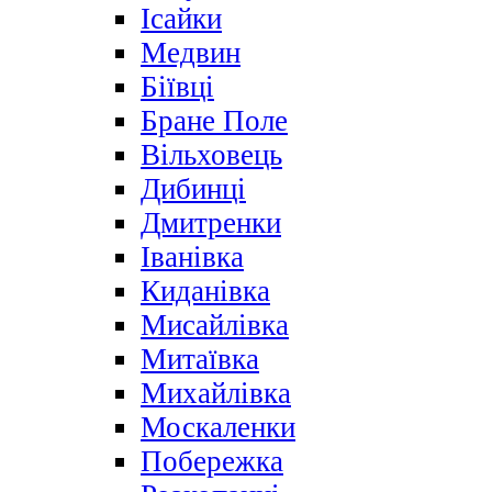
Ісайки
Медвин
Біївці
Бране Поле
Вільховець
Дибинці
Дмитренки
Іванівка
Киданівка
Мисайлівка
Митаївка
Михайлівка
Москаленки
Побережка