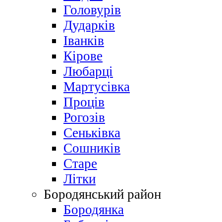
Головурів
Дударків
Іванків
Кірове
Любарці
Мартусівка
Проців
Рогозів
Сеньківка
Сошників
Старе
Літки
Бородянський район
Бородянка