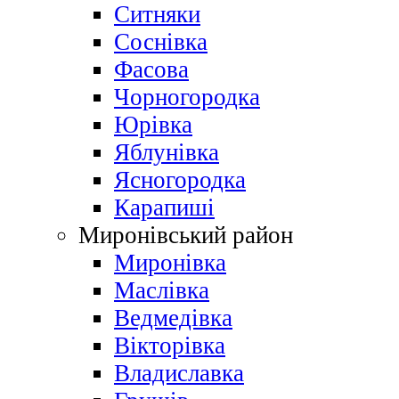
Ситняки
Соснівка
Фасова
Чорногородка
Юрівка
Яблунівка
Ясногородка
Карапиші
Миронівський район
Миронівка
Маслівка
Ведмедівка
Вікторівка
Владиславка