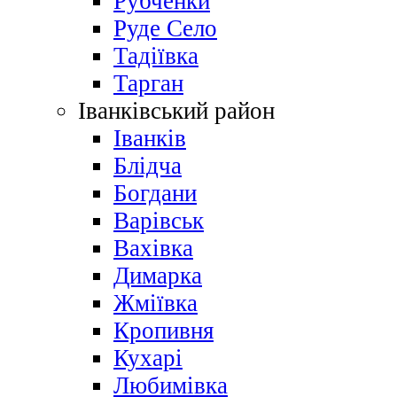
Рубченки
Руде Село
Тадіївка
Тарган
Іванківський район
Іванків
Блідча
Богдани
Варівськ
Вахівка
Димарка
Жміївка
Кропивня
Кухарі
Любимівка