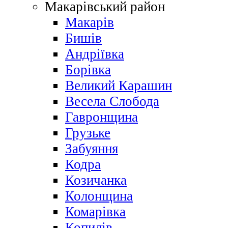
Макарівський район
Макарів
Бишів
Андріївка
Борівка
Великий Карашин
Весела Слобода
Гавронщина
Грузьке
Забуяння
Кодра
Козичанка
Колонщина
Комарівка
Копилів