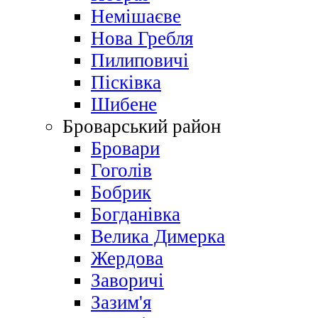
Немішаєве
Нова Гребля
Пилиповичі
Пісківка
Шибене
Броварський район
Бровари
Гоголів
Бобрик
Богданівка
Велика Димерка
Жердова
Заворичі
Зазим'я