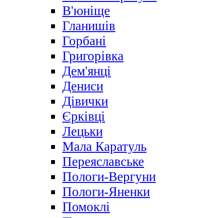
В'юніще
Гланишів
Горбані
Григорівка
Дем'янці
Дениси
Дівички
Єрківці
Лецьки
Мала Каратуль
Переяславське
Пологи-Вергуни
Пологи-Яненки
Помоклі