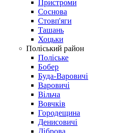
Пристроми
Соснова
Стовп'яги
Ташань
Хоцьки
Поліський район
Поліське
Бобер
Буда-Варовичі
Варовичі
Вільча
Вовчків
Городещина
Денисовичі
Діброва