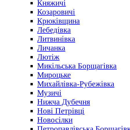
Княжичі
Козаровичі
Крюківщина
Лебедівка
Литвинівка
Личанка
Лютіж
Микільська Борщагівка
Мироцьке
Михайлівка-Рубежівка
Музичі
Нижча Дубечня
Нові Петрівці
Новосілки
Петропавлівська Борщагів