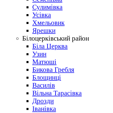
Сулимівка
Усівка
Хмельовик
Ярешки
Білоцерківський район
Біла Церква
Узин
Матюші
Бикова Гребля
Блощинці
Василів
Вільна Тарасівка
Дрозди
Іванівка