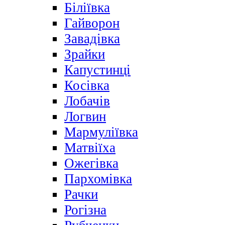
Біліївка
Гайворон
Завадівка
Зрайки
Капустинці
Косівка
Лобачів
Логвин
Мармуліївка
Матвіїха
Ожегівка
Пархомівка
Рачки
Рогізна