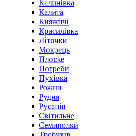
Калинівка
Калита
Княжичі
Красилівка
Літочки
Мокрець
Плоске
Погреби
Пухівка
Рожни
Рудня
Русанів
Світильне
Семиполки
Требухів