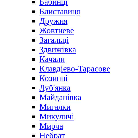
Бабинці
Блиставиця
Дружня
Жовтневе
Загальці
Здвижівка
Качали
Клавдієво-Тарасове
Козинці
Луб'янка
Майданівка
Мигалки
Микуличі
Мирча
Небрат