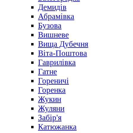
Демидів
Абрамівка
Бузова
Вишневе
Вища Дубечня
Віта-Поштова
Гаврилівка
Гатне
Гореничі
Горенка
Жукин
Жуляни
Забір'я
Катюжанка