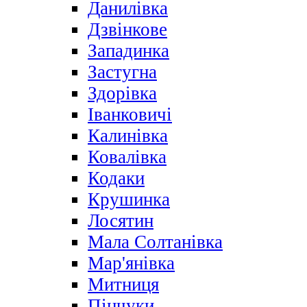
Данилівка
Дзвінкове
Западинка
Застугна
Здорівка
Іванковичі
Калинівка
Ковалівка
Кодаки
Крушинка
Лосятин
Мала Солтанівка
Мар'янівка
Митниця
Пінчуки