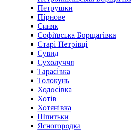
Петрушки
Пірнове
Синяк
Софіївська Борщагівка
Старі Петрівці
Сувид
Сухолуччя
Тарасівка
Толокунь
Ходосівка
Хотів
Хотянівка
Шпитьки
Ясногородка