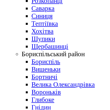
Розкопанці
Саварка
Синиця
Тептіївка
Хохітва
Шупики
Щербашинці
Бориспільський район
Бориспіль
Вишеньки
Бортничі
Велика Олександрівка
Вороньків
Глибоке
Гнідин