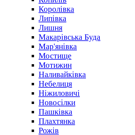
Королівка
Липівка
Лишня
Макарівська Буда
Мар'янівка
Мостище
Мотижин
Наливайківка
Небелиця
Ніжиловичі
Новосілки
Пашківка
Плахтянка
Рожів