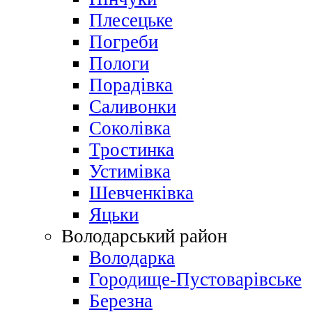
Плесецьке
Погреби
Пологи
Порадівка
Саливонки
Соколівка
Тростинка
Устимівка
Шевченківка
Яцьки
Володарський район
Володарка
Городище-Пустоварівське
Березна