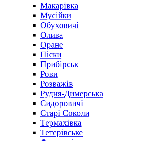
Макарівка
Мусійки
Обуховичі
Олива
Оране
Піски
Прибірськ
Рови
Розважів
Рудня-Димерська
Сидоровичі
Старі Соколи
Термахівка
Тетерівське