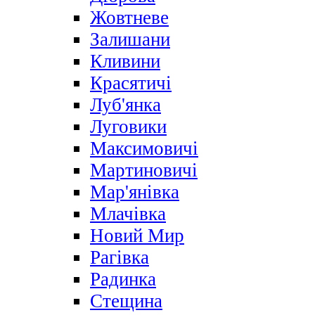
Жовтневе
Залишани
Кливини
Красятичі
Луб'янка
Луговики
Максимовичі
Мартиновичі
Мар'янівка
Млачівка
Новий Мир
Рагівка
Радинка
Стещина