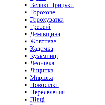
Великі Прицьки
Горохове
Горохуватка
Гребені
Демівщина
Жовтневе
Кадомка
Кузьминці
Леонівка
Ліщинка
Мирівка
Новосілки
Переселення
Півці