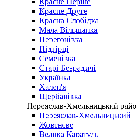
Красне Перше
Красне Друге
Красна Слобідка
Мала Вільшанка
Перегонівка
Підгірці
Семенівка
Старі Безрадичі
Українка
Халеп'я
Щербанівка
Переяслав-Хмельницький райо
Переяслав-Хмельницький
Жовтневе
Велика Каратуль