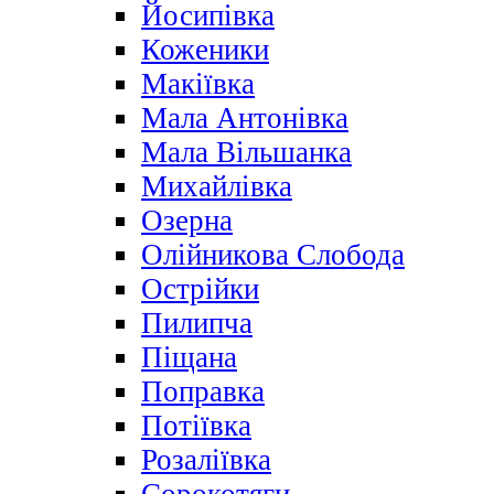
Йосипівка
Коженики
Макіївка
Мала Антонівка
Мала Вільшанка
Михайлівка
Озерна
Олійникова Слобода
Острійки
Пилипча
Піщана
Поправка
Потіївка
Розаліївка