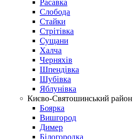
Расавка
Слобода
Стайки
Стрітівка
Сущани
Халча
Черняхів
Шпендівка
Шубівка
Яблунівка
Києво-Святошинський район
Боярка
Вишгород
Димер
Білогородка