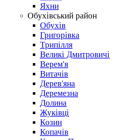
Яхни
Обухівський район
Обухів
Григорівка
Трипілля
Великі Дмитровичі
Bерем'я
Витачів
Дерев'яна
Деремезна
Долина
Жуківці
Козин
Копачів