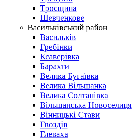
Троєщина
Шевченкове
Васильківський район
Васильків
Гребінки
Ксаверівка
Барахти
Велика Бугаївка
Велика Вільшанка
Велика Солтанівка
Вільшанська Новоселиця
Вінницькі Стави
Гвоздів
Глеваха