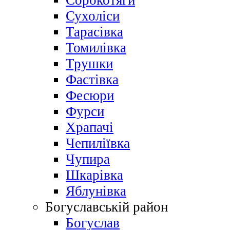
Сорокотяги
Сухоліси
Тарасівка
Томилівка
Трушки
Фастівка
Фесюри
Фурси
Храпачі
Чепиліївка
Чупира
Шкарівка
Яблунівка
Богуславській район
Богуслав