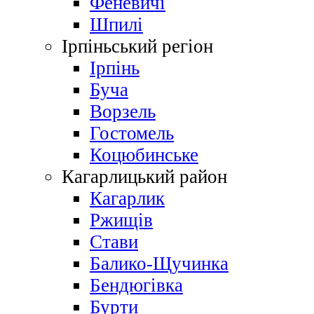
Феневичі
Шпилі
Ірпіньський регіон
Ірпінь
Буча
Ворзель
Гостомель
Коцюбинське
Кагарлицький район
Кагарлик
Ржищів
Стави
Балико-Щучинка
Бендюгівка
Бурти