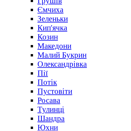
Грушів
Ємчиха
Зеленьки
Кип'ячка
Козин
Македони
Малий Букрин
Олександрівка
Пії
Потік
Пустовіти
Росава
Тулинці
Шандра
Юхни