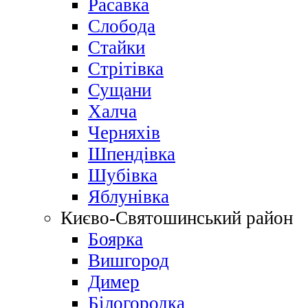
Расавка
Слобода
Стайки
Стрітівка
Сущани
Халча
Черняхів
Шпендівка
Шубівка
Яблунівка
Києво-Святошинський район
Боярка
Вишгород
Димер
Білогородка