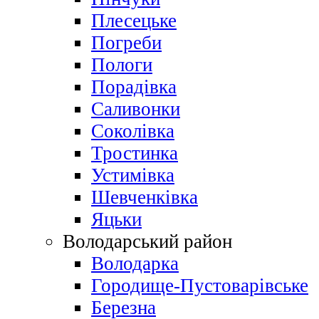
Плесецьке
Погреби
Пологи
Порадівка
Саливонки
Соколівка
Тростинка
Устимівка
Шевченківка
Яцьки
Володарський район
Володарка
Городище-Пустоварівське
Березна