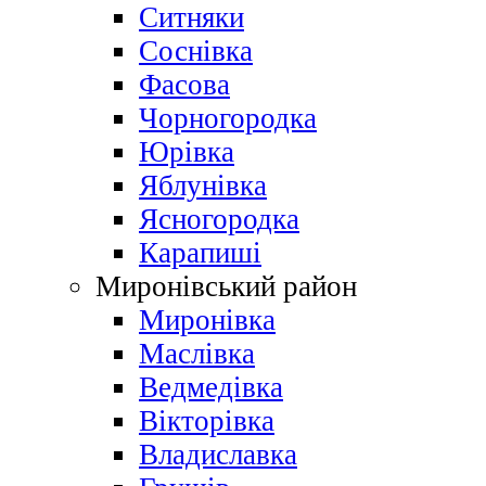
Ситняки
Соснівка
Фасова
Чорногородка
Юрівка
Яблунівка
Ясногородка
Карапиші
Миронівський район
Миронівка
Маслівка
Ведмедівка
Вікторівка
Владиславка