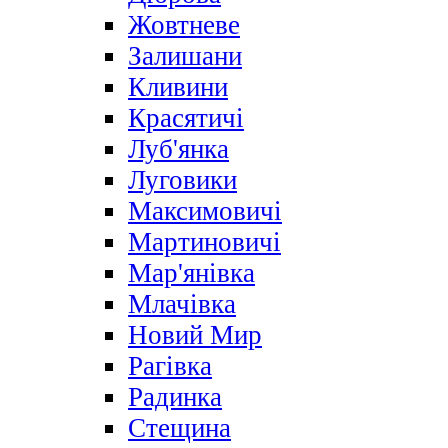
Жовтневе
Залишани
Кливини
Красятичі
Луб'янка
Луговики
Максимовичі
Мартиновичі
Мар'янівка
Млачівка
Новий Мир
Рагівка
Радинка
Стещина