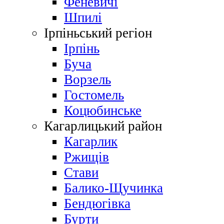
Феневичі
Шпилі
Ірпіньський регіон
Ірпінь
Буча
Ворзель
Гостомель
Коцюбинське
Кагарлицький район
Кагарлик
Ржищів
Стави
Балико-Щучинка
Бендюгівка
Бурти