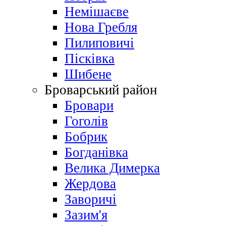
Немішаєве
Нова Гребля
Пилиповичі
Пісківка
Шибене
Броварський район
Бровари
Гоголів
Бобрик
Богданівка
Велика Димерка
Жердова
Заворичі
Зазим'я