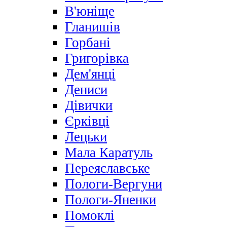
В'юніще
Гланишів
Горбані
Григорівка
Дем'янці
Дениси
Дівички
Єрківці
Лецьки
Мала Каратуль
Переяславське
Пологи-Вергуни
Пологи-Яненки
Помоклі