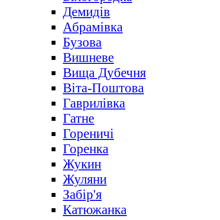
Демидів
Абрамівка
Бузова
Вишневе
Вища Дубечня
Віта-Поштова
Гаврилівка
Гатне
Гореничі
Горенка
Жукин
Жуляни
Забір'я
Катюжанка