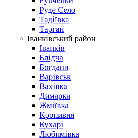
Рубченки
Руде Село
Тадіївка
Тарган
Іванківський район
Іванків
Блідча
Богдани
Варівськ
Вахівка
Димарка
Жміївка
Кропивня
Кухарі
Любимівка