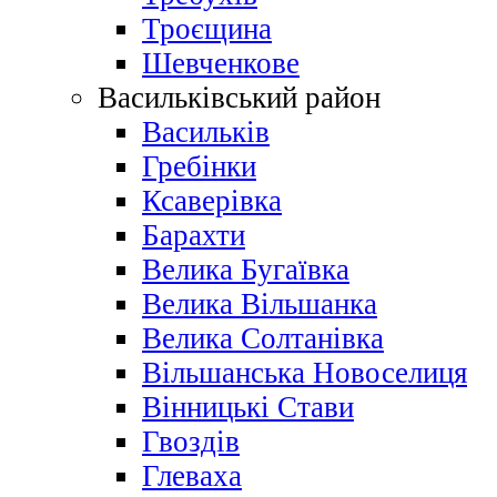
Троєщина
Шевченкове
Васильківський район
Васильків
Гребінки
Ксаверівка
Барахти
Велика Бугаївка
Велика Вільшанка
Велика Солтанівка
Вільшанська Новоселиця
Вінницькі Стави
Гвоздів
Глеваха