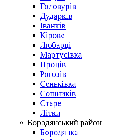
Головурів
Дударків
Іванків
Кірове
Любарці
Мартусівка
Проців
Рогозів
Сеньківка
Сошників
Старе
Літки
Бородянський район
Бородянка