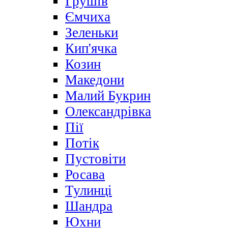
Грушів
Ємчиха
Зеленьки
Кип'ячка
Козин
Македони
Малий Букрин
Олександрівка
Пії
Потік
Пустовіти
Росава
Тулинці
Шандра
Юхни