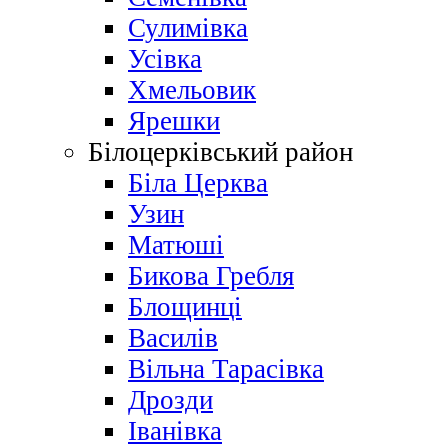
Сулимівка
Усівка
Хмельовик
Ярешки
Білоцерківський район
Біла Церква
Узин
Матюші
Бикова Гребля
Блощинці
Василів
Вільна Тарасівка
Дрозди
Іванівка