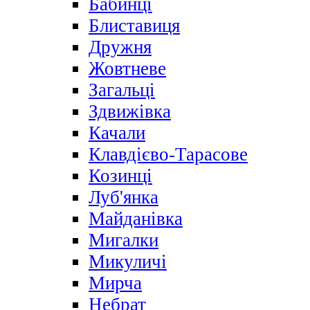
Бабинці
Блиставиця
Дружня
Жовтневе
Загальці
Здвижівка
Качали
Клавдієво-Тарасове
Козинці
Луб'янка
Майданівка
Мигалки
Микуличі
Мирча
Небрат