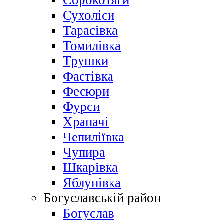
Сорокотяги
Сухоліси
Тарасівка
Томилівка
Трушки
Фастівка
Фесюри
Фурси
Храпачі
Чепиліївка
Чупира
Шкарівка
Яблунівка
Богуславській район
Богуслав