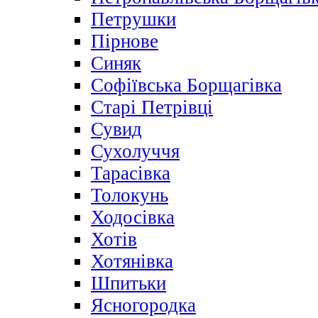
Петрушки
Пірнове
Синяк
Софіївська Борщагівка
Старі Петрівці
Сувид
Сухолуччя
Тарасівка
Толокунь
Ходосівка
Хотів
Хотянівка
Шпитьки
Ясногородка