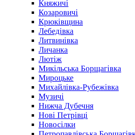
Княжичі
Козаровичі
Крюківщина
Лебедівка
Литвинівка
Личанка
Лютіж
Микільська Борщагівка
Мироцьке
Михайлівка-Рубежівка
Музичі
Нижча Дубечня
Нові Петрівці
Новосілки
Петропавлівська Борщагів