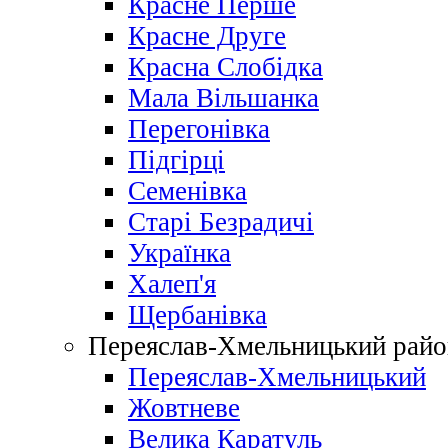
Красне Перше
Красне Друге
Красна Слобідка
Мала Вільшанка
Перегонівка
Підгірці
Семенівка
Старі Безрадичі
Українка
Халеп'я
Щербанівка
Переяслав-Хмельницький райо
Переяслав-Хмельницький
Жовтневе
Велика Каратуль