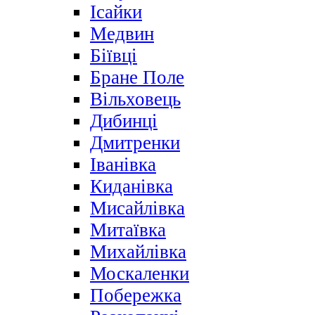
Ісайки
Медвин
Біївці
Бране Поле
Вільховець
Дибинці
Дмитренки
Іванівка
Киданівка
Мисайлівка
Митаївка
Михайлівка
Москаленки
Побережка