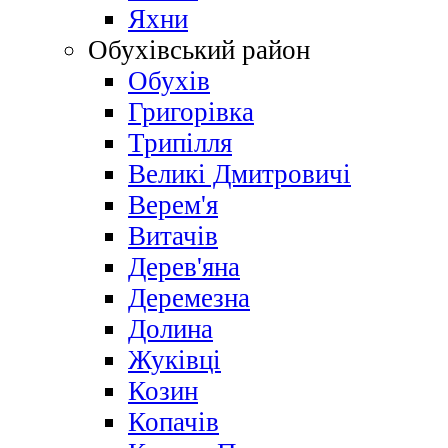
Яхни
Обухівський район
Обухів
Григорівка
Трипілля
Великі Дмитровичі
Bерем'я
Витачів
Дерев'яна
Деремезна
Долина
Жуківці
Козин
Копачів