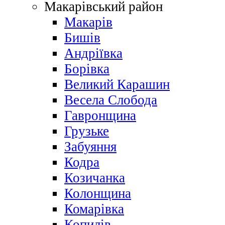
Макарівський район
Макарів
Бишів
Андріївка
Борівка
Великий Карашин
Весела Слобода
Гавронщина
Грузьке
Забуяння
Кодра
Козичанка
Колонщина
Комарівка
Копилів