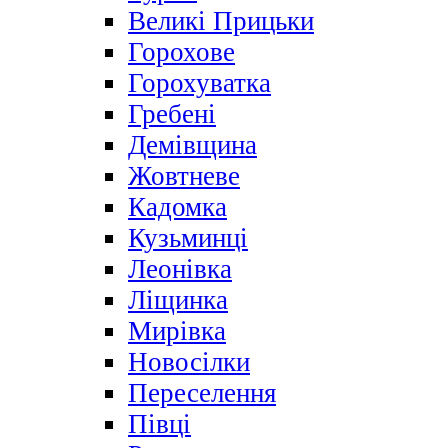
Великі Прицьки
Горохове
Горохуватка
Гребені
Демівщина
Жовтневе
Кадомка
Кузьминці
Леонівка
Ліщинка
Мирівка
Новосілки
Переселення
Півці