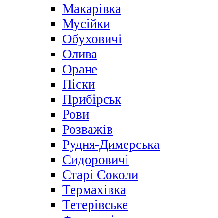
Макарівка
Мусійки
Обуховичі
Олива
Оране
Піски
Прибірськ
Рови
Розважів
Рудня-Димерська
Сидоровичі
Старі Соколи
Термахівка
Тетерівське