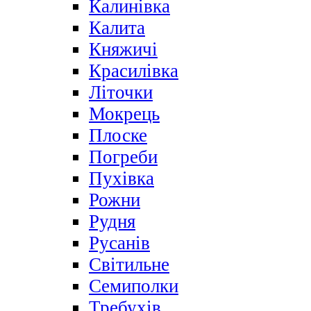
Калинівка
Калита
Княжичі
Красилівка
Літочки
Мокрець
Плоске
Погреби
Пухівка
Рожни
Рудня
Русанів
Світильне
Семиполки
Требухів