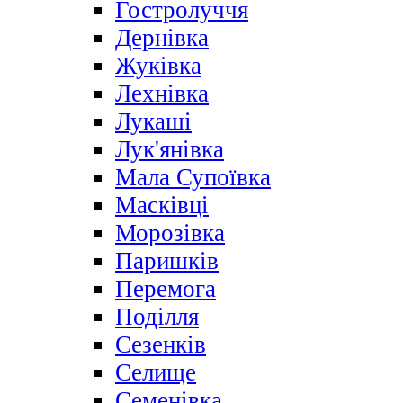
Гостролуччя
Дернівка
Жуківка
Лехнівка
Лукаші
Лук'янівка
Мала Супоївка
Масківці
Морозівка
Паришків
Перемога
Поділля
Сезенків
Селище
Семенівка