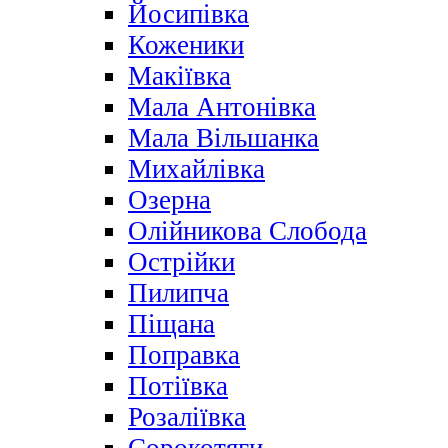
Йосипівка
Коженики
Макіївка
Мала Антонівка
Мала Вільшанка
Михайлівка
Озерна
Олійникова Слобода
Острійки
Пилипча
Піщана
Поправка
Потіївка
Розаліївка