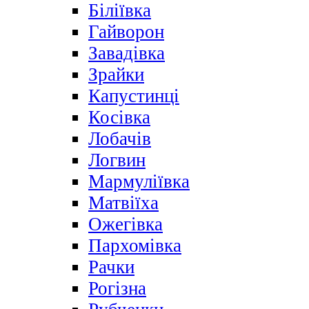
Біліївка
Гайворон
Завадівка
Зрайки
Капустинці
Косівка
Лобачів
Логвин
Мармуліївка
Матвіїха
Ожегівка
Пархомівка
Рачки
Рогізна