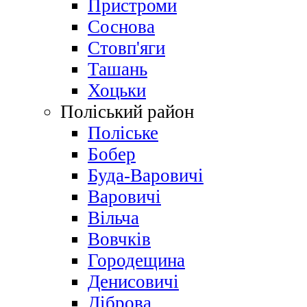
Пристроми
Соснова
Стовп'яги
Ташань
Хоцьки
Поліський район
Поліське
Бобер
Буда-Варовичі
Варовичі
Вільча
Вовчків
Городещина
Денисовичі
Діброва