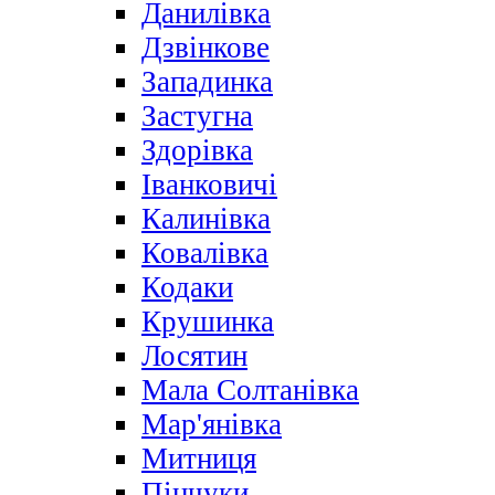
Данилівка
Дзвінкове
Западинка
Застугна
Здорівка
Іванковичі
Калинівка
Ковалівка
Кодаки
Крушинка
Лосятин
Мала Солтанівка
Мар'янівка
Митниця
Пінчуки