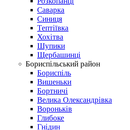
Розкопанці
Саварка
Синиця
Тептіївка
Хохітва
Шупики
Щербашинці
Бориспільський район
Бориспіль
Вишеньки
Бортничі
Велика Олександрівка
Вороньків
Глибоке
Гнідин