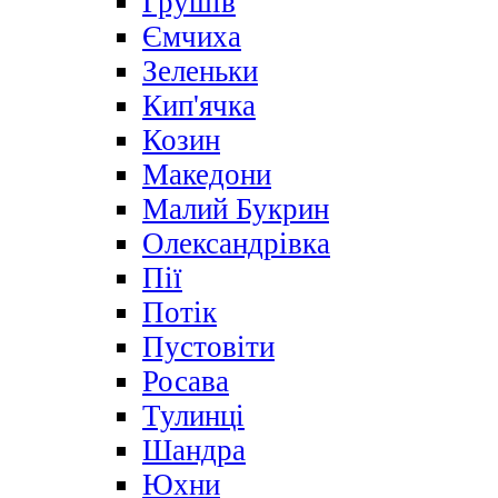
Грушів
Ємчиха
Зеленьки
Кип'ячка
Козин
Македони
Малий Букрин
Олександрівка
Пії
Потік
Пустовіти
Росава
Тулинці
Шандра
Юхни