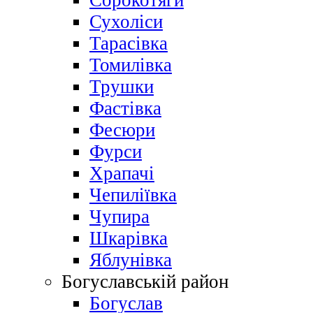
Сорокотяги
Сухоліси
Тарасівка
Томилівка
Трушки
Фастівка
Фесюри
Фурси
Храпачі
Чепиліївка
Чупира
Шкарівка
Яблунівка
Богуславській район
Богуслав