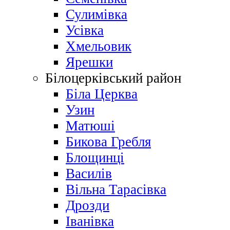
Сулимівка
Усівка
Хмельовик
Ярешки
Білоцерківський район
Біла Церква
Узин
Матюші
Бикова Гребля
Блощинці
Василів
Вільна Тарасівка
Дрозди
Іванівка