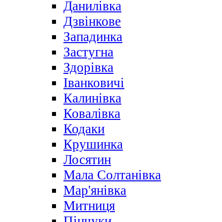
Данилівка
Дзвінкове
Западинка
Застугна
Здорівка
Іванковичі
Калинівка
Ковалівка
Кодаки
Крушинка
Лосятин
Мала Солтанівка
Мар'янівка
Митниця
Пінчуки