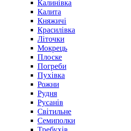
Калинівка
Калита
Княжичі
Красилівка
Літочки
Мокрець
Плоске
Погреби
Пухівка
Рожни
Рудня
Русанів
Світильне
Семиполки
Требухів