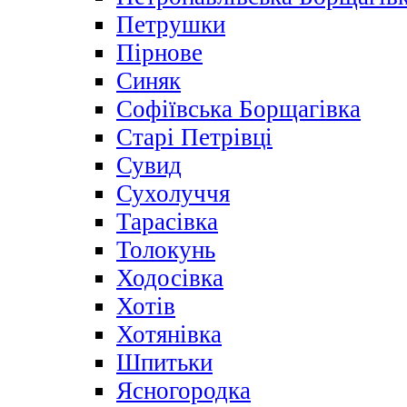
Петрушки
Пірнове
Синяк
Софіївська Борщагівка
Старі Петрівці
Сувид
Сухолуччя
Тарасівка
Толокунь
Ходосівка
Хотів
Хотянівка
Шпитьки
Ясногородка