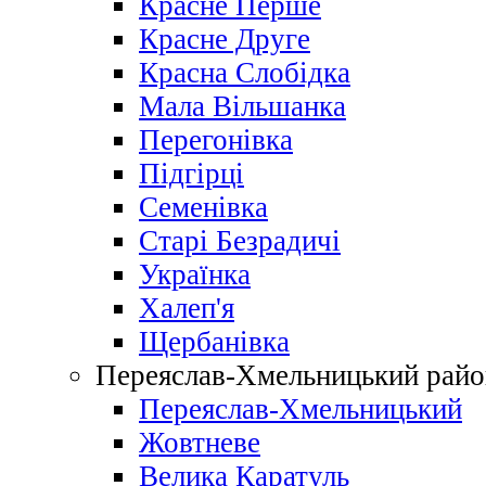
Красне Перше
Красне Друге
Красна Слобідка
Мала Вільшанка
Перегонівка
Підгірці
Семенівка
Старі Безрадичі
Українка
Халеп'я
Щербанівка
Переяслав-Хмельницький райо
Переяслав-Хмельницький
Жовтневе
Велика Каратуль