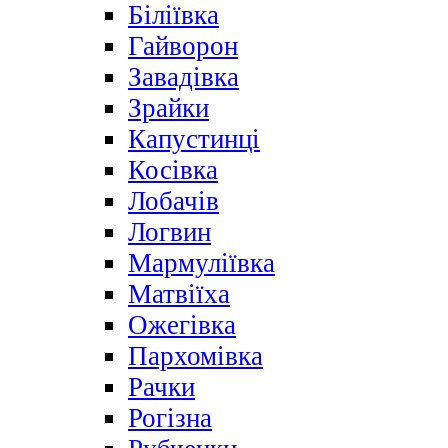
Біліївка
Гайворон
Завадівка
Зрайки
Капустинці
Косівка
Лобачів
Логвин
Мармуліївка
Матвіїха
Ожегівка
Пархомівка
Рачки
Рогізна