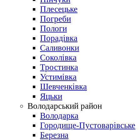
Плесецьке
Погреби
Пологи
Порадівка
Саливонки
Соколівка
Тростинка
Устимівка
Шевченківка
Яцьки
Володарський район
Володарка
Городище-Пустоварівське
Березна