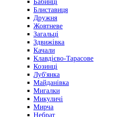
Бабинці
Блиставиця
Дружня
Жовтневе
Загальці
Здвижівка
Качали
Клавдієво-Тарасове
Козинці
Луб'янка
Майданівка
Мигалки
Микуличі
Мирча
Небрат