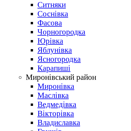
Ситняки
Соснівка
Фасова
Чорногородка
Юрівка
Яблунівка
Ясногородка
Карапиші
Миронівський район
Миронівка
Маслівка
Ведмедівка
Вікторівка
Владиславка