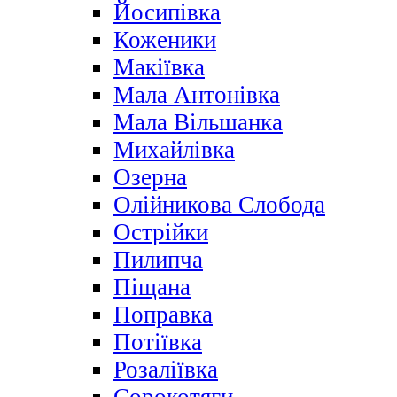
Йосипівка
Коженики
Макіївка
Мала Антонівка
Мала Вільшанка
Михайлівка
Озерна
Олійникова Слобода
Острійки
Пилипча
Піщана
Поправка
Потіївка
Розаліївка