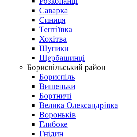
Розкопанці
Саварка
Синиця
Тептіївка
Хохітва
Шупики
Щербашинці
Бориспільський район
Бориспіль
Вишеньки
Бортничі
Велика Олександрівка
Вороньків
Глибоке
Гнідин