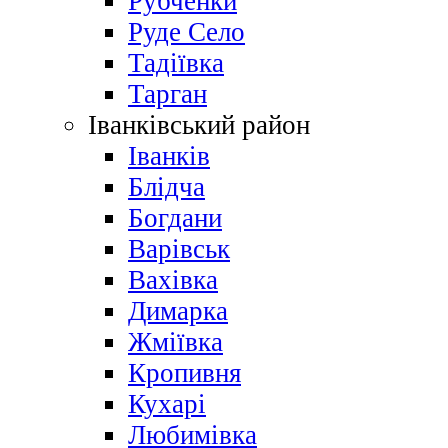
Рубченки
Руде Село
Тадіївка
Тарган
Іванківський район
Іванків
Блідча
Богдани
Варівськ
Вахівка
Димарка
Жміївка
Кропивня
Кухарі
Любимівка