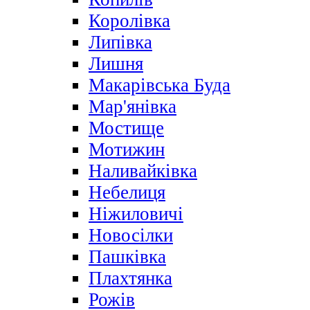
Королівка
Липівка
Лишня
Макарівська Буда
Мар'янівка
Мостище
Мотижин
Наливайківка
Небелиця
Ніжиловичі
Новосілки
Пашківка
Плахтянка
Рожів