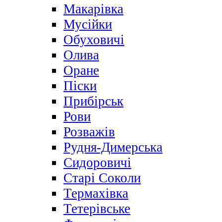
Макарівка
Мусійки
Обуховичі
Олива
Оране
Піски
Прибірськ
Рови
Розважів
Рудня-Димерська
Сидоровичі
Старі Соколи
Термахівка
Тетерівське