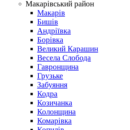
Макарівський район
Макарів
Бишів
Андріївка
Борівка
Великий Карашин
Весела Слобода
Гавронщина
Грузьке
Забуяння
Кодра
Козичанка
Колонщина
Комарівка
Копилів