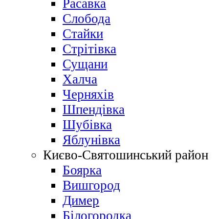
Расавка
Слобода
Стайки
Стрітівка
Сущани
Халча
Черняхів
Шпендівка
Шубівка
Яблунівка
Києво-Святошинський район
Боярка
Вишгород
Димер
Білогородка