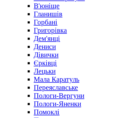
В'юніще
Гланишів
Горбані
Григорівка
Дем'янці
Дениси
Дівички
Єрківці
Лецьки
Мала Каратуль
Переяславське
Пологи-Вергуни
Пологи-Яненки
Помоклі