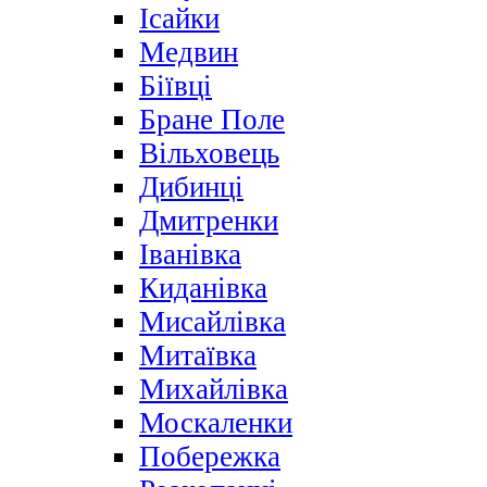
Ісайки
Медвин
Біївці
Бране Поле
Вільховець
Дибинці
Дмитренки
Іванівка
Киданівка
Мисайлівка
Митаївка
Михайлівка
Москаленки
Побережка