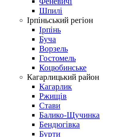
Феневичі
Шпилі
Ірпіньський регіон
Ірпінь
Буча
Ворзель
Гостомель
Коцюбинське
Кагарлицький район
Кагарлик
Ржищів
Стави
Балико-Щучинка
Бендюгівка
Бурти