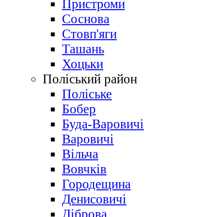
Пристроми
Соснова
Стовп'яги
Ташань
Хоцьки
Поліський район
Поліське
Бобер
Буда-Варовичі
Варовичі
Вільча
Вовчків
Городещина
Денисовичі
Діброва