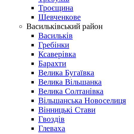
Троєщина
Шевченкове
Васильківський район
Васильків
Гребінки
Ксаверівка
Барахти
Велика Бугаївка
Велика Вільшанка
Велика Солтанівка
Вільшанська Новоселиця
Вінницькі Стави
Гвоздів
Глеваха