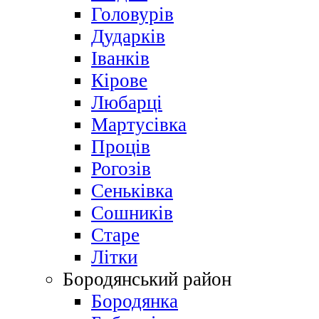
Головурів
Дударків
Іванків
Кірове
Любарці
Мартусівка
Проців
Рогозів
Сеньківка
Сошників
Старе
Літки
Бородянський район
Бородянка