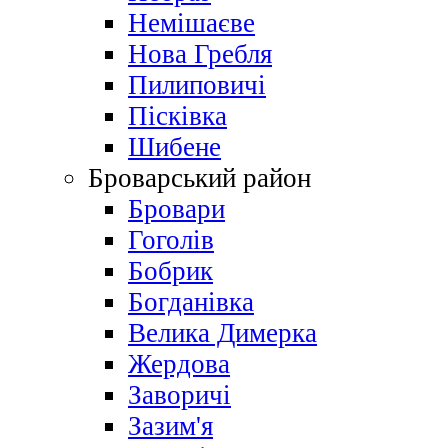
Немішаєве
Нова Гребля
Пилиповичі
Пісківка
Шибене
Броварський район
Бровари
Гоголів
Бобрик
Богданівка
Велика Димерка
Жердова
Заворичі
Зазим'я