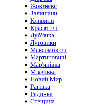
Жовтневе
Залишани
Кливини
Красятичі
Луб'янка
Луговики
Максимовичі
Мартиновичі
Мар'янівка
Млачівка
Новий Мир
Рагівка
Радинка
Стещина