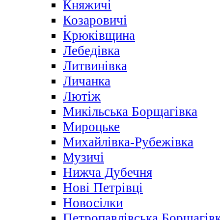
Княжичі
Козаровичі
Крюківщина
Лебедівка
Литвинівка
Личанка
Лютіж
Микільська Борщагівка
Мироцьке
Михайлівка-Рубежівка
Музичі
Нижча Дубечня
Нові Петрівці
Новосілки
Петропавлівська Борщагів