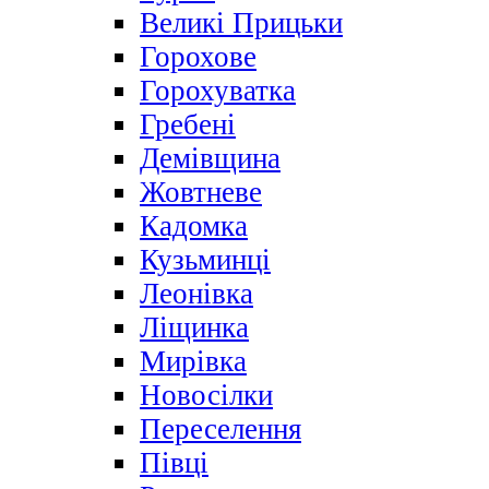
Великі Прицьки
Горохове
Горохуватка
Гребені
Демівщина
Жовтневе
Кадомка
Кузьминці
Леонівка
Ліщинка
Мирівка
Новосілки
Переселення
Півці