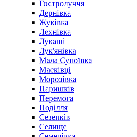
Гостролуччя
Дернівка
Жуківка
Лехнівка
Лукаші
Лук'янівка
Мала Супоївка
Масківці
Морозівка
Паришків
Перемога
Поділля
Сезенків
Селище
Семенівка