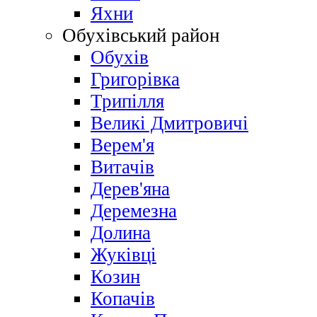
Яхни
Обухівський район
Обухів
Григорівка
Трипілля
Великі Дмитровичі
Bерем'я
Витачів
Дерев'яна
Деремезна
Долина
Жуківці
Козин
Копачів