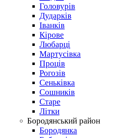
Головурів
Дударків
Іванків
Кірове
Любарці
Мартусівка
Проців
Рогозів
Сеньківка
Сошників
Старе
Літки
Бородянський район
Бородянка