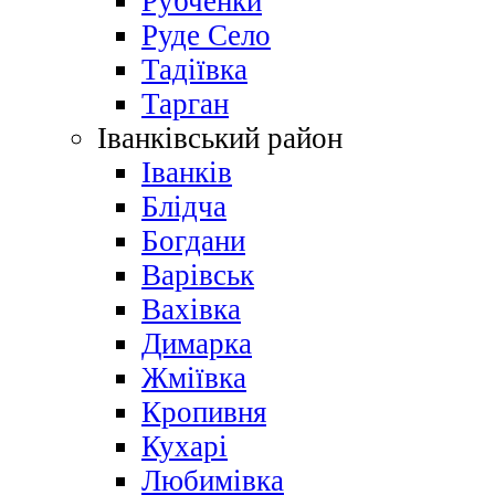
Рубченки
Руде Село
Тадіївка
Тарган
Іванківський район
Іванків
Блідча
Богдани
Варівськ
Вахівка
Димарка
Жміївка
Кропивня
Кухарі
Любимівка