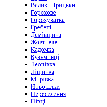
Великі Прицьки
Горохове
Горохуватка
Гребені
Демівщина
Жовтневе
Кадомка
Кузьминці
Леонівка
Ліщинка
Мирівка
Новосілки
Переселення
Півці