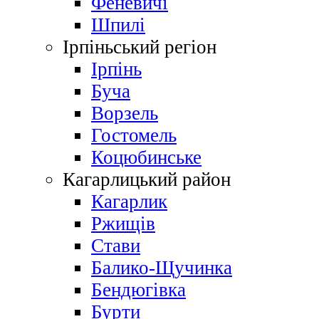
Феневичі
Шпилі
Ірпіньський регіон
Ірпінь
Буча
Ворзель
Гостомель
Коцюбинське
Кагарлицький район
Кагарлик
Ржищів
Стави
Балико-Щучинка
Бендюгівка
Бурти