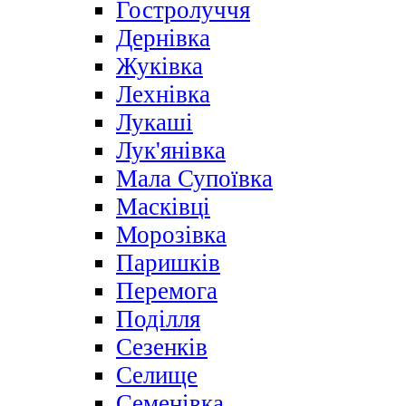
Гостролуччя
Дернівка
Жуківка
Лехнівка
Лукаші
Лук'янівка
Мала Супоївка
Масківці
Морозівка
Паришків
Перемога
Поділля
Сезенків
Селище
Семенівка