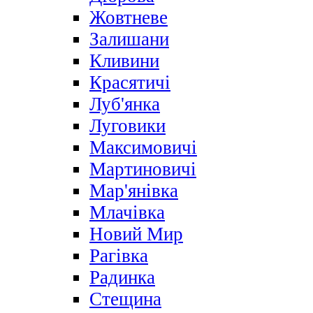
Жовтневе
Залишани
Кливини
Красятичі
Луб'янка
Луговики
Максимовичі
Мартиновичі
Мар'янівка
Млачівка
Новий Мир
Рагівка
Радинка
Стещина