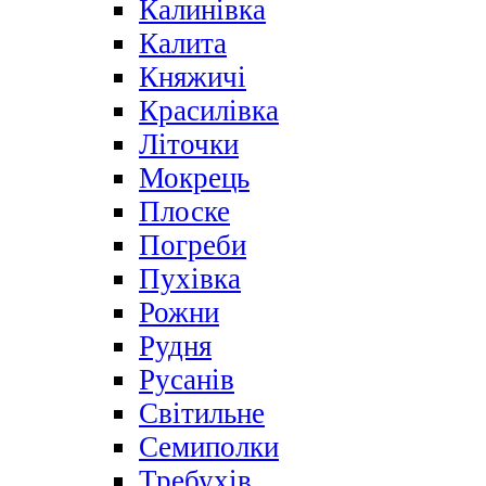
Калинівка
Калита
Княжичі
Красилівка
Літочки
Мокрець
Плоске
Погреби
Пухівка
Рожни
Рудня
Русанів
Світильне
Семиполки
Требухів