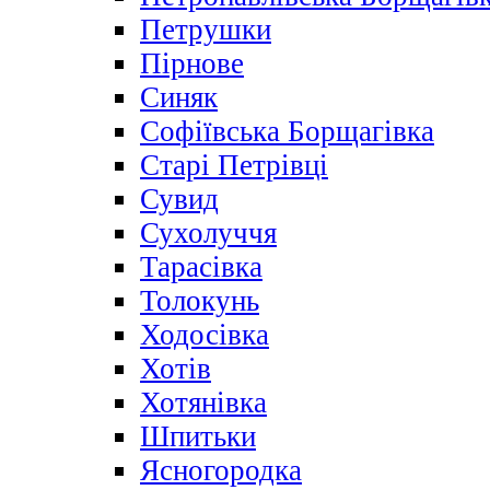
Петрушки
Пірнове
Синяк
Софіївська Борщагівка
Старі Петрівці
Сувид
Сухолуччя
Тарасівка
Толокунь
Ходосівка
Хотів
Хотянівка
Шпитьки
Ясногородка