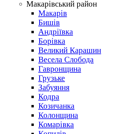
Макарівський район
Макарів
Бишів
Андріївка
Борівка
Великий Карашин
Весела Слобода
Гавронщина
Грузьке
Забуяння
Кодра
Козичанка
Колонщина
Комарівка
Копилів