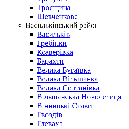
Троєщина
Шевченкове
Васильківський район
Васильків
Гребінки
Ксаверівка
Барахти
Велика Бугаївка
Велика Вільшанка
Велика Солтанівка
Вільшанська Новоселиця
Вінницькі Стави
Гвоздів
Глеваха