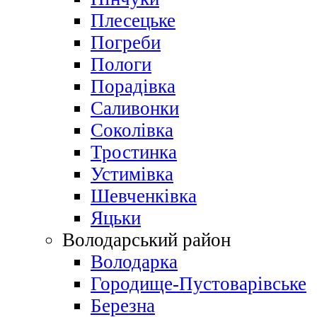
Плесецьке
Погреби
Пологи
Порадівка
Саливонки
Соколівка
Тростинка
Устимівка
Шевченківка
Яцьки
Володарський район
Володарка
Городище-Пустоварівське
Березна