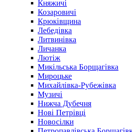
Княжичі
Козаровичі
Крюківщина
Лебедівка
Литвинівка
Личанка
Лютіж
Микільська Борщагівка
Мироцьке
Михайлівка-Рубежівка
Музичі
Нижча Дубечня
Нові Петрівці
Новосілки
Петропавлівська Борщагів