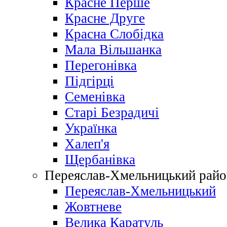
Красне Перше
Красне Друге
Красна Слобідка
Мала Вільшанка
Перегонівка
Підгірці
Семенівка
Старі Безрадичі
Українка
Халеп'я
Щербанівка
Переяслав-Хмельницький райо
Переяслав-Хмельницький
Жовтневе
Велика Каратуль