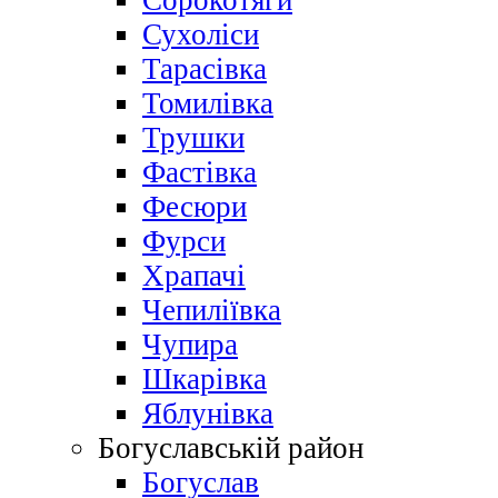
Сорокотяги
Сухоліси
Тарасівка
Томилівка
Трушки
Фастівка
Фесюри
Фурси
Храпачі
Чепиліївка
Чупира
Шкарівка
Яблунівка
Богуславській район
Богуслав