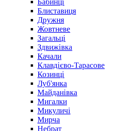
Бабинці
Блиставиця
Дружня
Жовтневе
Загальці
Здвижівка
Качали
Клавдієво-Тарасове
Козинці
Луб'янка
Майданівка
Мигалки
Микуличі
Мирча
Небрат