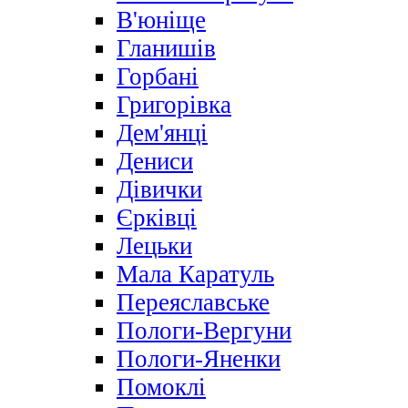
В'юніще
Гланишів
Горбані
Григорівка
Дем'янці
Дениси
Дівички
Єрківці
Лецьки
Мала Каратуль
Переяславське
Пологи-Вергуни
Пологи-Яненки
Помоклі