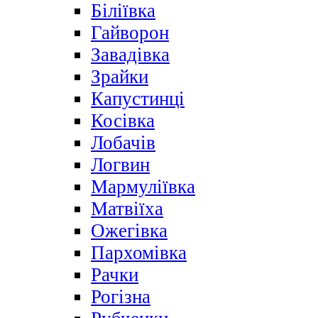
Біліївка
Гайворон
Завадівка
Зрайки
Капустинці
Косівка
Лобачів
Логвин
Мармуліївка
Матвіїха
Ожегівка
Пархомівка
Рачки
Рогізна