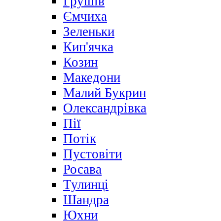
Грушів
Ємчиха
Зеленьки
Кип'ячка
Козин
Македони
Малий Букрин
Олександрівка
Пії
Потік
Пустовіти
Росава
Тулинці
Шандра
Юхни