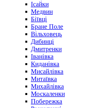
Ісайки
Медвин
Біївці
Бране Поле
Вільховець
Дибинці
Дмитренки
Іванівка
Киданівка
Мисайлівка
Митаївка
Михайлівка
Москаленки
Побережка