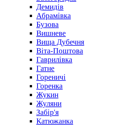
Демидів
Абрамівка
Бузова
Вишневе
Вища Дубечня
Віта-Поштова
Гаврилівка
Гатне
Гореничі
Горенка
Жукин
Жуляни
Забір'я
Катюжанка