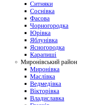
Ситняки
Соснівка
Фасова
Чорногородка
Юрівка
Яблунівка
Ясногородка
Карапиші
Миронівський район
Миронівка
Маслівка
Ведмедівка
Вікторівка
Владиславка