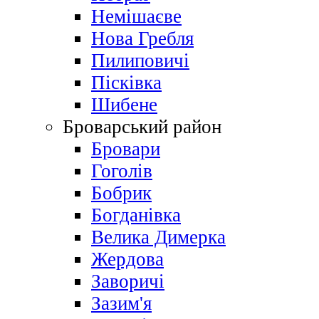
Немішаєве
Нова Гребля
Пилиповичі
Пісківка
Шибене
Броварський район
Бровари
Гоголів
Бобрик
Богданівка
Велика Димерка
Жердова
Заворичі
Зазим'я