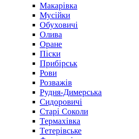
Макарівка
Мусійки
Обуховичі
Олива
Оране
Піски
Прибірськ
Рови
Розважів
Рудня-Димерська
Сидоровичі
Старі Соколи
Термахівка
Тетерівське