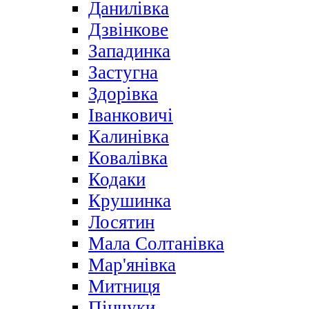
Данилівка
Дзвінкове
Западинка
Застугна
Здорівка
Іванковичі
Калинівка
Ковалівка
Кодаки
Крушинка
Лосятин
Мала Солтанівка
Мар'янівка
Митниця
Пінчуки