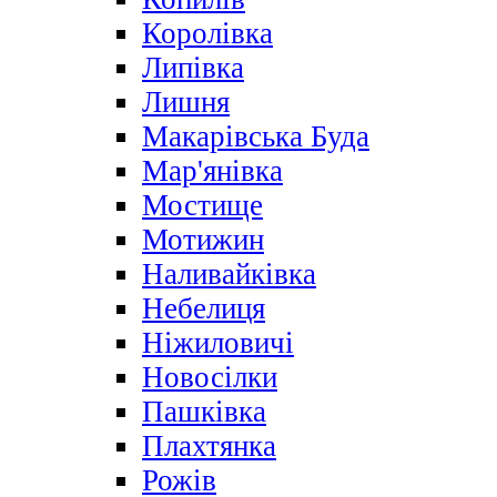
Королівка
Липівка
Лишня
Макарівська Буда
Мар'янівка
Мостище
Мотижин
Наливайківка
Небелиця
Ніжиловичі
Новосілки
Пашківка
Плахтянка
Рожів