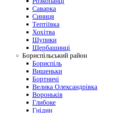
Розкопанці
Саварка
Синиця
Тептіївка
Хохітва
Шупики
Щербашинці
Бориспільський район
Бориспіль
Вишеньки
Бортничі
Велика Олександрівка
Вороньків
Глибоке
Гнідин