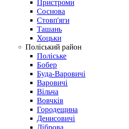
Пристроми
Соснова
Стовп'яги
Ташань
Хоцьки
Поліський район
Поліське
Бобер
Буда-Варовичі
Варовичі
Вільча
Вовчків
Городещина
Денисовичі
Діброва