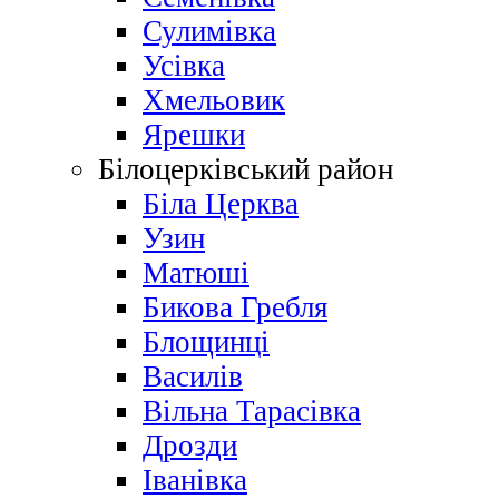
Сулимівка
Усівка
Хмельовик
Ярешки
Білоцерківський район
Біла Церква
Узин
Матюші
Бикова Гребля
Блощинці
Василів
Вільна Тарасівка
Дрозди
Іванівка