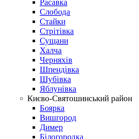
Расавка
Слобода
Стайки
Стрітівка
Сущани
Халча
Черняхів
Шпендівка
Шубівка
Яблунівка
Києво-Святошинський район
Боярка
Вишгород
Димер
Білогородка