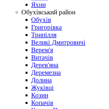
Яхни
Обухівський район
Обухів
Григорівка
Трипілля
Великі Дмитровичі
Bерем'я
Витачів
Дерев'яна
Деремезна
Долина
Жуківці
Козин
Копачів