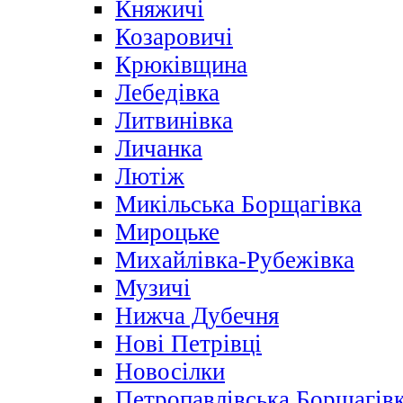
Княжичі
Козаровичі
Крюківщина
Лебедівка
Литвинівка
Личанка
Лютіж
Микільська Борщагівка
Мироцьке
Михайлівка-Рубежівка
Музичі
Нижча Дубечня
Нові Петрівці
Новосілки
Петропавлівська Борщагів