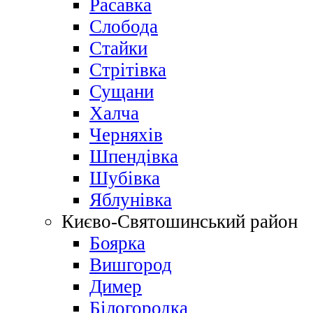
Расавка
Слобода
Стайки
Стрітівка
Сущани
Халча
Черняхів
Шпендівка
Шубівка
Яблунівка
Києво-Святошинський район
Боярка
Вишгород
Димер
Білогородка