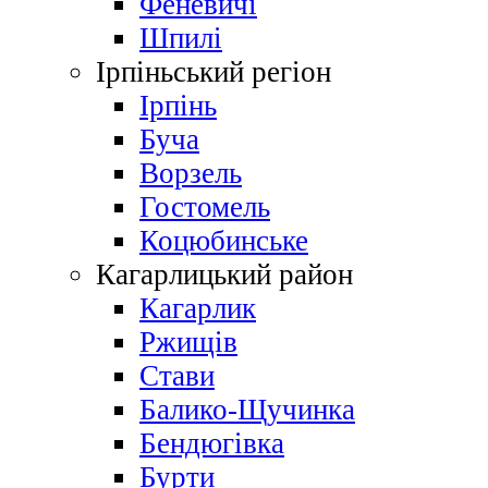
Феневичі
Шпилі
Ірпіньський регіон
Ірпінь
Буча
Ворзель
Гостомель
Коцюбинське
Кагарлицький район
Кагарлик
Ржищів
Стави
Балико-Щучинка
Бендюгівка
Бурти