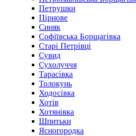
Петрушки
Пірнове
Синяк
Софіївська Борщагівка
Старі Петрівці
Сувид
Сухолуччя
Тарасівка
Толокунь
Ходосівка
Хотів
Хотянівка
Шпитьки
Ясногородка