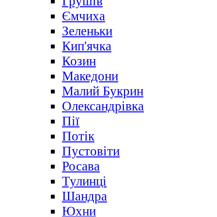
Грушів
Ємчиха
Зеленьки
Кип'ячка
Козин
Македони
Малий Букрин
Олександрівка
Пії
Потік
Пустовіти
Росава
Тулинці
Шандра
Юхни