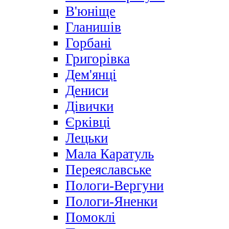
В'юніще
Гланишів
Горбані
Григорівка
Дем'янці
Дениси
Дівички
Єрківці
Лецьки
Мала Каратуль
Переяславське
Пологи-Вергуни
Пологи-Яненки
Помоклі