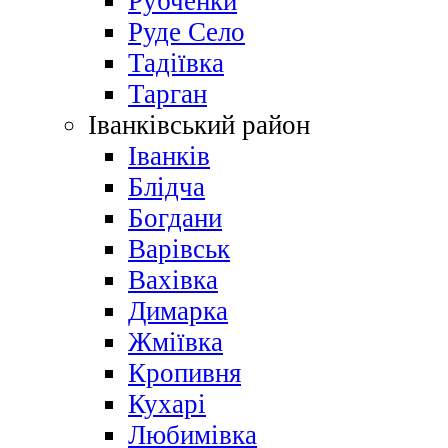
Рубченки
Руде Село
Тадіївка
Тарган
Іванківський район
Іванків
Блідча
Богдани
Варівськ
Вахівка
Димарка
Жміївка
Кропивня
Кухарі
Любимівка