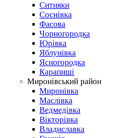
Ситняки
Соснівка
Фасова
Чорногородка
Юрівка
Яблунівка
Ясногородка
Карапиші
Миронівський район
Миронівка
Маслівка
Ведмедівка
Вікторівка
Владиславка