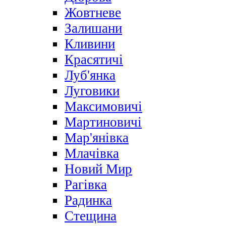
Жовтневе
Залишани
Кливини
Красятичі
Луб'янка
Луговики
Максимовичі
Мартиновичі
Мар'янівка
Млачівка
Новий Мир
Рагівка
Радинка
Стещина