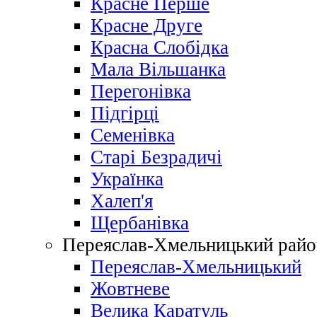
Красне Перше
Красне Друге
Красна Слобідка
Мала Вільшанка
Перегонівка
Підгірці
Семенівка
Старі Безрадичі
Українка
Халеп'я
Щербанівка
Переяслав-Хмельницький райо
Переяслав-Хмельницький
Жовтневе
Велика Каратуль