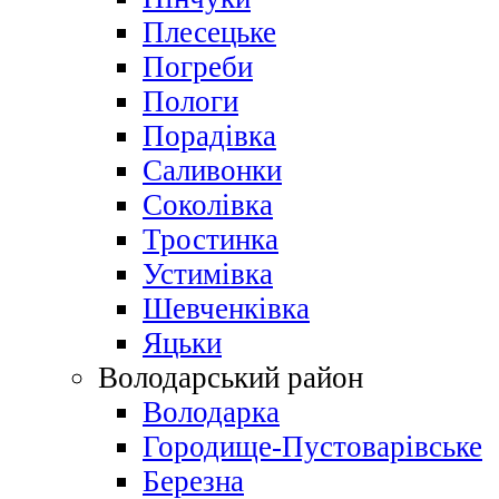
Плесецьке
Погреби
Пологи
Порадівка
Саливонки
Соколівка
Тростинка
Устимівка
Шевченківка
Яцьки
Володарський район
Володарка
Городище-Пустоварівське
Березна