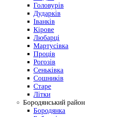
Головурів
Дударків
Іванків
Кірове
Любарці
Мартусівка
Проців
Рогозів
Сеньківка
Сошників
Старе
Літки
Бородянський район
Бородянка