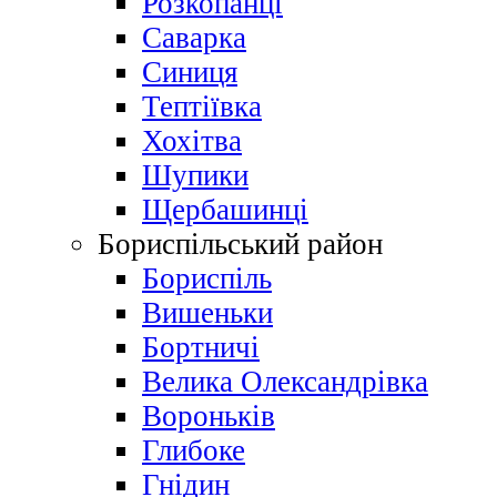
Розкопанці
Саварка
Синиця
Тептіївка
Хохітва
Шупики
Щербашинці
Бориспільський район
Бориспіль
Вишеньки
Бортничі
Велика Олександрівка
Вороньків
Глибоке
Гнідин