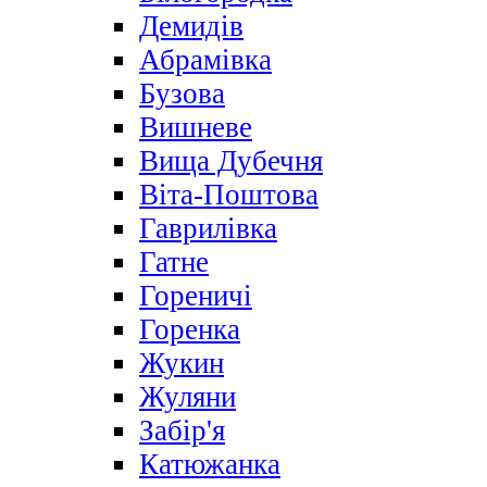
Демидів
Абрамівка
Бузова
Вишневе
Вища Дубечня
Віта-Поштова
Гаврилівка
Гатне
Гореничі
Горенка
Жукин
Жуляни
Забір'я
Катюжанка