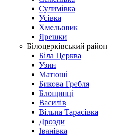
Сулимівка
Усівка
Хмельовик
Ярешки
Білоцерківський район
Біла Церква
Узин
Матюші
Бикова Гребля
Блощинці
Василів
Вільна Тарасівка
Дрозди
Іванівка