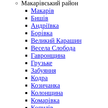
Макарівський район
Макарів
Бишів
Андріївка
Борівка
Великий Карашин
Весела Слобода
Гавронщина
Грузьке
Забуяння
Кодра
Козичанка
Колонщина
Комарівка
Копилів