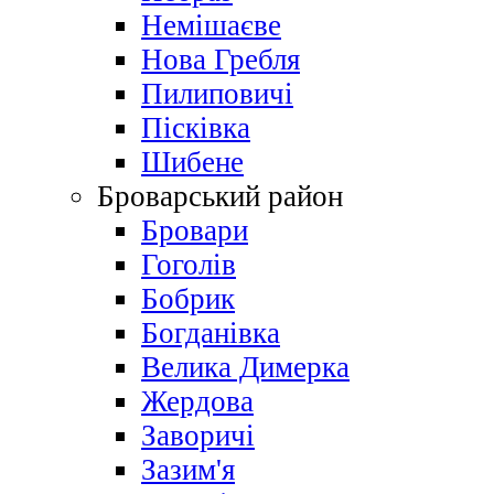
Немішаєве
Нова Гребля
Пилиповичі
Пісківка
Шибене
Броварський район
Бровари
Гоголів
Бобрик
Богданівка
Велика Димерка
Жердова
Заворичі
Зазим'я