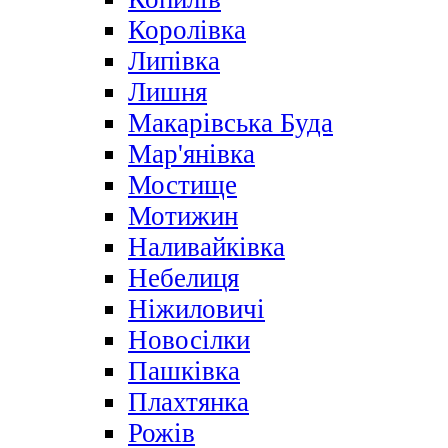
Королівка
Липівка
Лишня
Макарівська Буда
Мар'янівка
Мостище
Мотижин
Наливайківка
Небелиця
Ніжиловичі
Новосілки
Пашківка
Плахтянка
Рожів