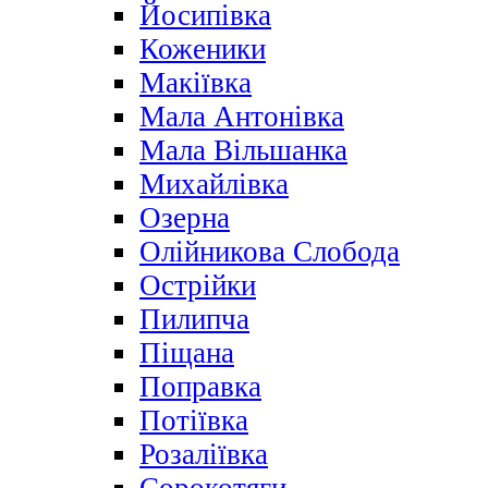
Йосипівка
Коженики
Макіївка
Мала Антонівка
Мала Вільшанка
Михайлівка
Озерна
Олійникова Слобода
Острійки
Пилипча
Піщана
Поправка
Потіївка
Розаліївка