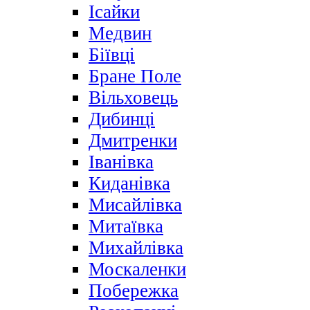
Ісайки
Медвин
Біївці
Бране Поле
Вільховець
Дибинці
Дмитренки
Іванівка
Киданівка
Мисайлівка
Митаївка
Михайлівка
Москаленки
Побережка