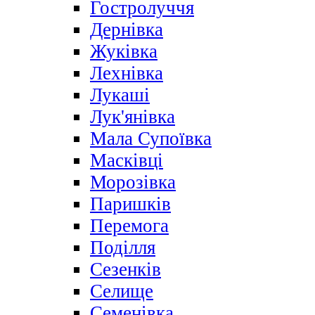
Гостролуччя
Дернівка
Жуківка
Лехнівка
Лукаші
Лук'янівка
Мала Супоївка
Масківці
Морозівка
Паришків
Перемога
Поділля
Сезенків
Селище
Семенівка