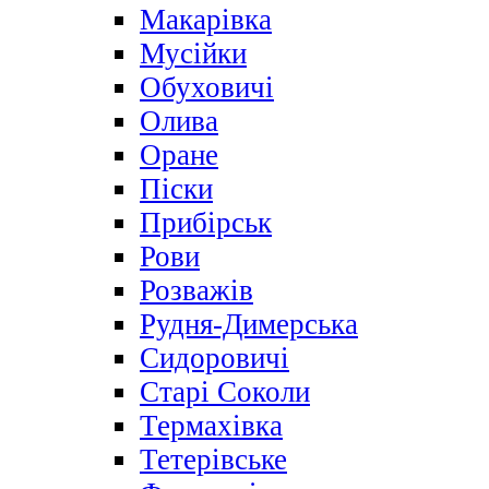
Макарівка
Мусійки
Обуховичі
Олива
Оране
Піски
Прибірськ
Рови
Розважів
Рудня-Димерська
Сидоровичі
Старі Соколи
Термахівка
Тетерівське