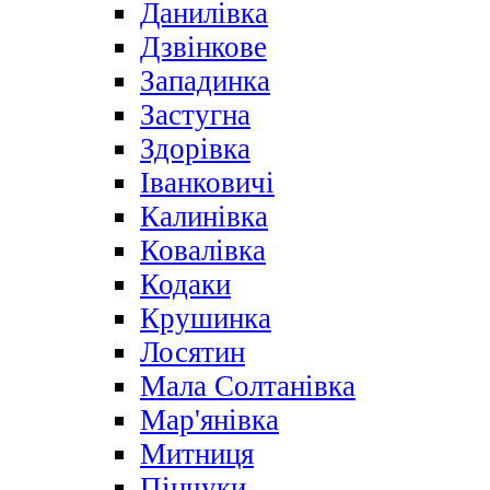
Данилівка
Дзвінкове
Западинка
Застугна
Здорівка
Іванковичі
Калинівка
Ковалівка
Кодаки
Крушинка
Лосятин
Мала Солтанівка
Мар'янівка
Митниця
Пінчуки