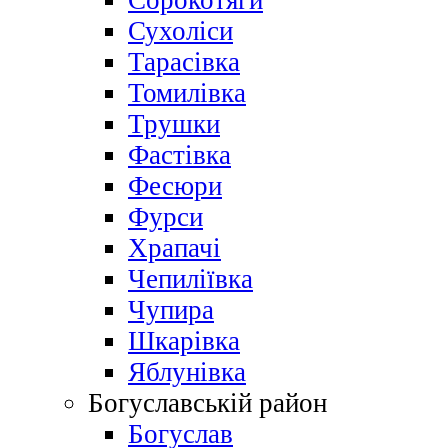
Сорокотяги
Сухоліси
Тарасівка
Томилівка
Трушки
Фастівка
Фесюри
Фурси
Храпачі
Чепиліївка
Чупира
Шкарівка
Яблунівка
Богуславській район
Богуслав