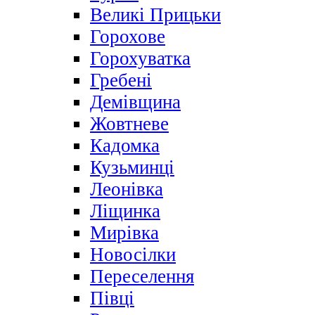
Великі Прицьки
Горохове
Горохуватка
Гребені
Демівщина
Жовтневе
Кадомка
Кузьминці
Леонівка
Ліщинка
Мирівка
Новосілки
Переселення
Півці