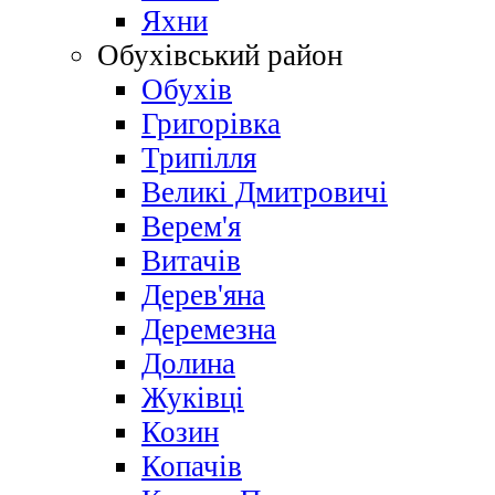
Яхни
Обухівський район
Обухів
Григорівка
Трипілля
Великі Дмитровичі
Bерем'я
Витачів
Дерев'яна
Деремезна
Долина
Жуківці
Козин
Копачів