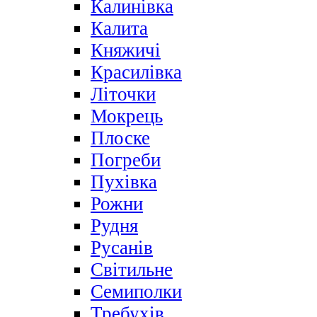
Калинівка
Калита
Княжичі
Красилівка
Літочки
Мокрець
Плоске
Погреби
Пухівка
Рожни
Рудня
Русанів
Світильне
Семиполки
Требухів