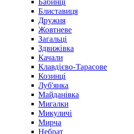
Бабинці
Блиставиця
Дружня
Жовтневе
Загальці
Здвижівка
Качали
Клавдієво-Тарасове
Козинці
Луб'янка
Майданівка
Мигалки
Микуличі
Мирча
Небрат