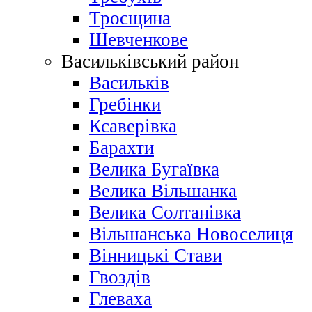
Троєщина
Шевченкове
Васильківський район
Васильків
Гребінки
Ксаверівка
Барахти
Велика Бугаївка
Велика Вільшанка
Велика Солтанівка
Вільшанська Новоселиця
Вінницькі Стави
Гвоздів
Глеваха