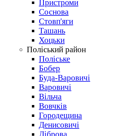
Пристроми
Соснова
Стовп'яги
Ташань
Хоцьки
Поліський район
Поліське
Бобер
Буда-Варовичі
Варовичі
Вільча
Вовчків
Городещина
Денисовичі
Діброва