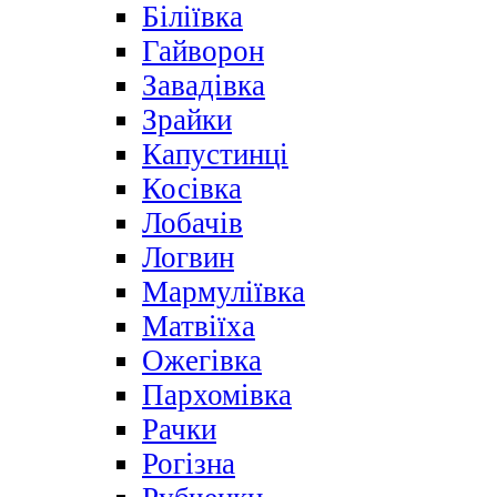
Біліївка
Гайворон
Завадівка
Зрайки
Капустинці
Косівка
Лобачів
Логвин
Мармуліївка
Матвіїха
Ожегівка
Пархомівка
Рачки
Рогізна