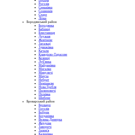
Проців
Рогозів
Сеньківка
Сошників
Старе
Літки
Бородянський район
Бородянка
Бабинці
Блиставиця
Дружня
Жовтневе
Загальці
Здвижівка
Качали
Клавдієво-Тарасове
Козинці
Луб'янка
Майданівка
Мигалки
Микуличі
Мирча
Небрат
Немішаєве
Нова Гребля
Пилиповичі
Пісківка
Шибене
Броварський район
Бровари
Гоголів
Бобрик
Богданівка
Велика Димерка
Жердова
Заворичі
Зазим'я
Калинівка