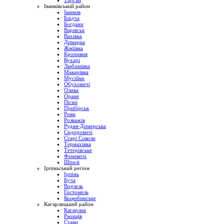
Тарган
Іванківський район
Іванків
Блідча
Богдани
Варівськ
Вахівка
Димарка
Жміївка
Кропивня
Кухарі
Любимівка
Макарівка
Мусійки
Обуховичі
Олива
Оране
Піски
Прибірськ
Рови
Розважів
Рудня-Димерська
Сидоровичі
Старі Соколи
Термахівка
Тетерівське
Феневичі
Шпилі
Ірпіньський регіон
Ірпінь
Буча
Ворзель
Гостомель
Коцюбинське
Кагарлицький район
Кагарлик
Ржищів
Стави