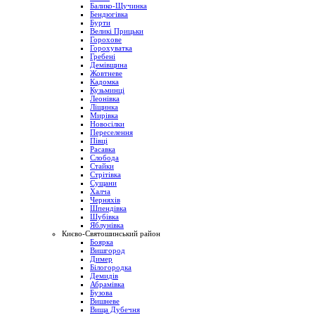
Балико-Щучинка
Бендюгівка
Бурти
Великі Прицьки
Горохове
Горохуватка
Гребені
Демівщина
Жовтневе
Кадомка
Кузьминці
Леонівка
Ліщинка
Мирівка
Новосілки
Переселення
Півці
Расавка
Слобода
Стайки
Стрітівка
Сущани
Халча
Черняхів
Шпендівка
Шубівка
Яблунівка
Києво-Святошинський район
Боярка
Вишгород
Димер
Білогородка
Демидів
Абрамівка
Бузова
Вишневе
Вища Дубечня