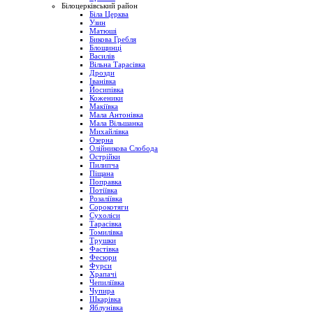
Білоцерківський район
Біла Церква
Узин
Матюші
Бикова Гребля
Блощинці
Василів
Вільна Тарасівка
Дрозди
Іванівка
Йосипівка
Коженики
Макіївка
Мала Антонівка
Мала Вільшанка
Михайлівка
Озерна
Олійникова Слобода
Острійки
Пилипча
Піщана
Поправка
Потіївка
Розаліївка
Сорокотяги
Сухоліси
Тарасівка
Томилівка
Трушки
Фастівка
Фесюри
Фурси
Храпачі
Чепиліївка
Чупира
Шкарівка
Яблунівка