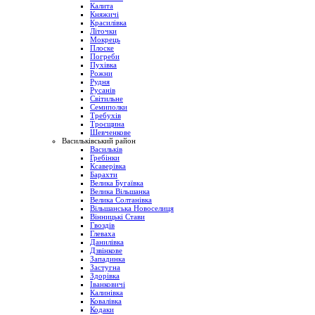
Калита
Княжичі
Красилівка
Літочки
Мокрець
Плоске
Погреби
Пухівка
Рожни
Рудня
Русанів
Світильне
Семиполки
Требухів
Троєщина
Шевченкове
Васильківський район
Васильків
Гребінки
Ксаверівка
Барахти
Велика Бугаївка
Велика Вільшанка
Велика Солтанівка
Вільшанська Новоселиця
Вінницькі Стави
Гвоздів
Глеваха
Данилівка
Дзвінкове
Западинка
Застугна
Здорівка
Іванковичі
Калинівка
Ковалівка
Кодаки