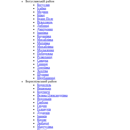
Богуславській район
Богуслав
Ісайки
Медвин
Біївці
Бране Поле
Вільховець
Дибинці
Дмитренки
Іванівка
Киданівка
Мисайлівка
Митаївка
Михайлівка
Москаленки
Побережка
Розкопанці
Саварка
Синиця
Тептіївка
Хохітва
Шупики
Щербашинці
Бориспільський район
Бориспіль
Вишеньки
Бортничі
Велика Олександрівка
Вороньків
Глибоке
Гнідин
Головурів
Дударків
Іванків
Кірове
Любарці
Мартусівка