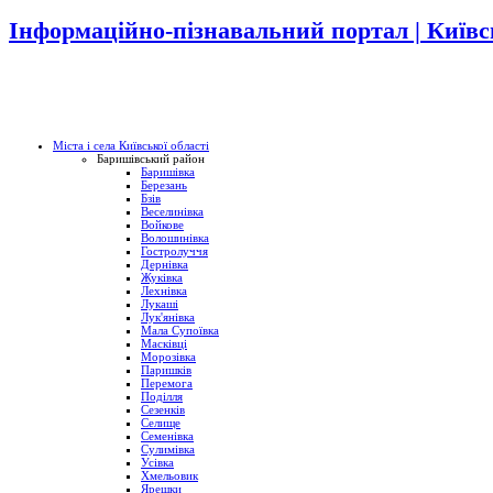
Інформаційно-пізнавальний портал | Київс
Міста і села Київської області
Баришівський район
Баришівка
Березань
Бзів
Веселинівка
Войкове
Волошинівка
Гостролуччя
Дернівка
Жуківка
Лехнівка
Лукаші
Лук'янівка
Мала Супоївка
Масківці
Морозівка
Паришків
Перемога
Поділля
Сезенків
Селище
Семенівка
Сулимівка
Усівка
Хмельовик
Ярешки