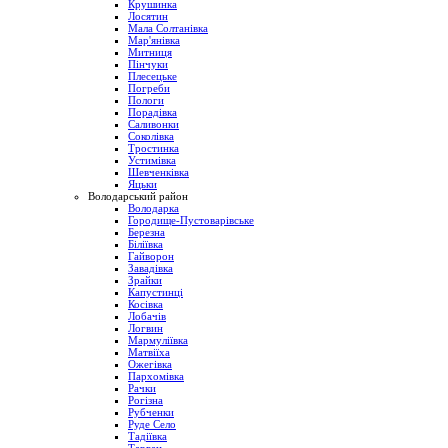
Крушинка
Лосятин
Мала Солтанівка
Мар'янівка
Митниця
Пінчуки
Плесецьке
Погреби
Пологи
Порадівка
Саливонки
Соколівка
Тростинка
Устимівка
Шевченківка
Яцьки
Володарський район
Володарка
Городище-Пустоварівське
Березна
Біліївка
Гайворон
Завадівка
Зрайки
Капустинці
Косівка
Лобачів
Логвин
Мармуліївка
Матвіїха
Ожегівка
Пархомівка
Рачки
Рогізна
Рубченки
Руде Село
Тадіївка