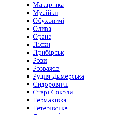
Макарівка
Мусійки
Обуховичі
Олива
Оране
Піски
Прибірськ
Рови
Розважів
Рудня-Димерська
Сидоровичі
Старі Соколи
Термахівка
Тетерівське