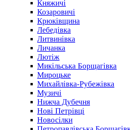
Княжичі
Козаровичі
Крюківщина
Лебедівка
Литвинівка
Личанка
Лютіж
Микільська Борщагівка
Мироцьке
Михайлівка-Рубежівка
Музичі
Нижча Дубечня
Нові Петрівці
Новосілки
Петропавлівська Борщагів