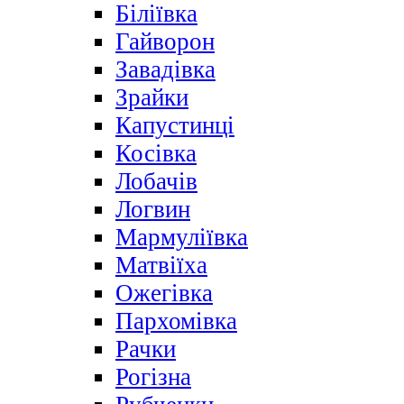
Біліївка
Гайворон
Завадівка
Зрайки
Капустинці
Косівка
Лобачів
Логвин
Мармуліївка
Матвіїха
Ожегівка
Пархомівка
Рачки
Рогізна