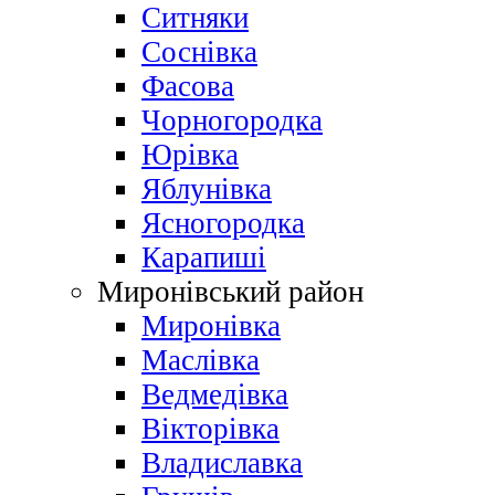
Ситняки
Соснівка
Фасова
Чорногородка
Юрівка
Яблунівка
Ясногородка
Карапиші
Миронівський район
Миронівка
Маслівка
Ведмедівка
Вікторівка
Владиславка