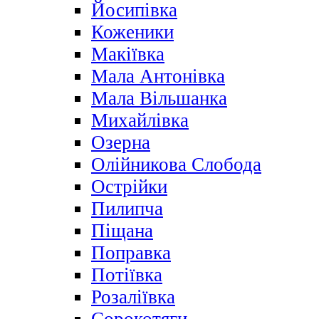
Йосипівка
Коженики
Макіївка
Мала Антонівка
Мала Вільшанка
Михайлівка
Озерна
Олійникова Слобода
Острійки
Пилипча
Піщана
Поправка
Потіївка
Розаліївка