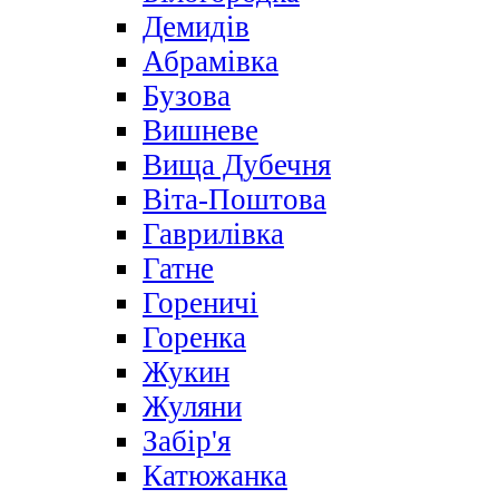
Демидів
Абрамівка
Бузова
Вишневе
Вища Дубечня
Віта-Поштова
Гаврилівка
Гатне
Гореничі
Горенка
Жукин
Жуляни
Забір'я
Катюжанка