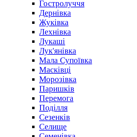
Гостролуччя
Дернівка
Жуківка
Лехнівка
Лукаші
Лук'янівка
Мала Супоївка
Масківці
Морозівка
Паришків
Перемога
Поділля
Сезенків
Селище
Семенівка