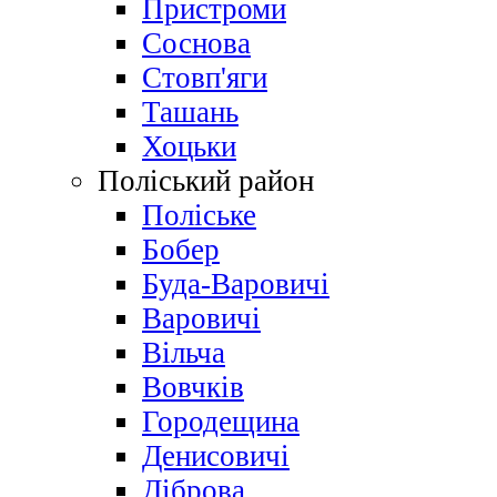
Пристроми
Соснова
Стовп'яги
Ташань
Хоцьки
Поліський район
Поліське
Бобер
Буда-Варовичі
Варовичі
Вільча
Вовчків
Городещина
Денисовичі
Діброва