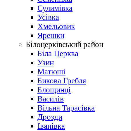
Сулимівка
Усівка
Хмельовик
Ярешки
Білоцерківський район
Біла Церква
Узин
Матюші
Бикова Гребля
Блощинці
Василів
Вільна Тарасівка
Дрозди
Іванівка