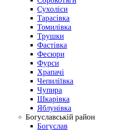
Сорокотяги
Сухоліси
Тарасівка
Томилівка
Трушки
Фастівка
Фесюри
Фурси
Храпачі
Чепиліївка
Чупира
Шкарівка
Яблунівка
Богуславській район
Богуслав