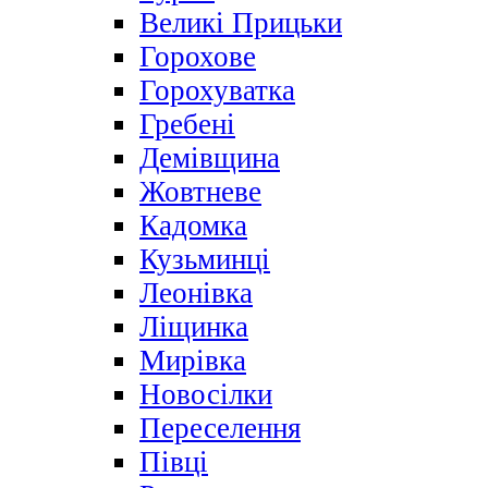
Великі Прицьки
Горохове
Горохуватка
Гребені
Демівщина
Жовтневе
Кадомка
Кузьминці
Леонівка
Ліщинка
Мирівка
Новосілки
Переселення
Півці