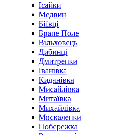
Ісайки
Медвин
Біївці
Бране Поле
Вільховець
Дибинці
Дмитренки
Іванівка
Киданівка
Мисайлівка
Митаївка
Михайлівка
Москаленки
Побережка