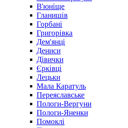
В'юніще
Гланишів
Горбані
Григорівка
Дем'янці
Дениси
Дівички
Єрківці
Лецьки
Мала Каратуль
Переяславське
Пологи-Вергуни
Пологи-Яненки
Помоклі