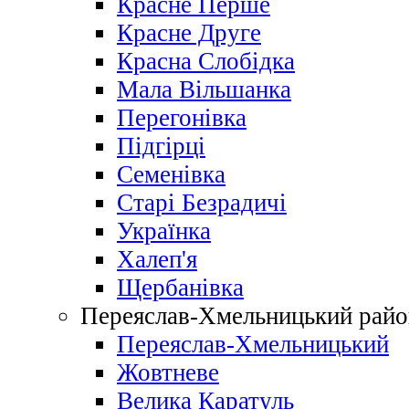
Красне Перше
Красне Друге
Красна Слобідка
Мала Вільшанка
Перегонівка
Підгірці
Семенівка
Старі Безрадичі
Українка
Халеп'я
Щербанівка
Переяслав-Хмельницький райо
Переяслав-Хмельницький
Жовтневе
Велика Каратуль