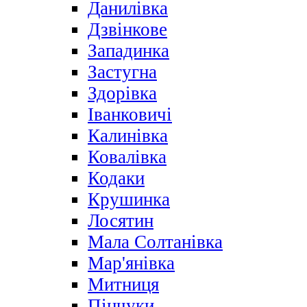
Данилівка
Дзвінкове
Западинка
Застугна
Здорівка
Іванковичі
Калинівка
Ковалівка
Кодаки
Крушинка
Лосятин
Мала Солтанівка
Мар'янівка
Митниця
Пінчуки