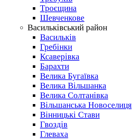
Троєщина
Шевченкове
Васильківський район
Васильків
Гребінки
Ксаверівка
Барахти
Велика Бугаївка
Велика Вільшанка
Велика Солтанівка
Вільшанська Новоселиця
Вінницькі Стави
Гвоздів
Глеваха