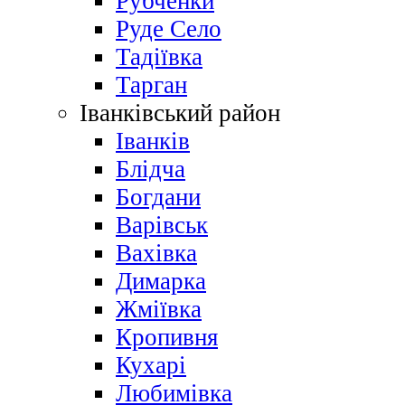
Рубченки
Руде Село
Тадіївка
Тарган
Іванківський район
Іванків
Блідча
Богдани
Варівськ
Вахівка
Димарка
Жміївка
Кропивня
Кухарі
Любимівка