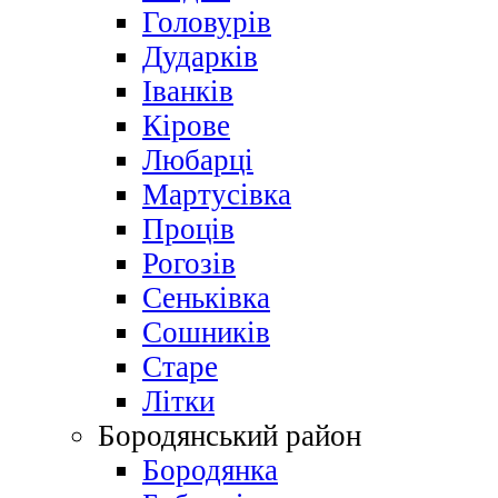
Головурів
Дударків
Іванків
Кірове
Любарці
Мартусівка
Проців
Рогозів
Сеньківка
Сошників
Старе
Літки
Бородянський район
Бородянка