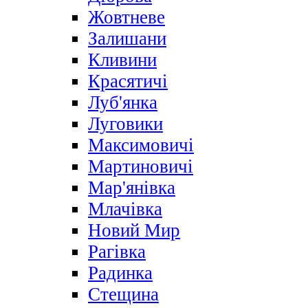
Жовтневе
Залишани
Кливини
Красятичі
Луб'янка
Луговики
Максимовичі
Мартиновичі
Мар'янівка
Млачівка
Новий Мир
Рагівка
Радинка
Стещина