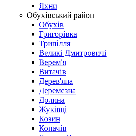
Яхни
Обухівський район
Обухів
Григорівка
Трипілля
Великі Дмитровичі
Bерем'я
Витачів
Дерев'яна
Деремезна
Долина
Жуківці
Козин
Копачів