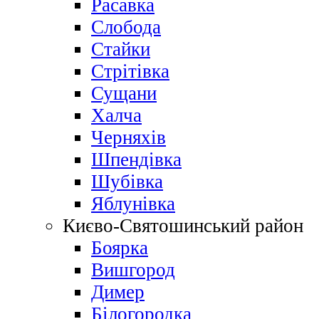
Расавка
Слобода
Стайки
Стрітівка
Сущани
Халча
Черняхів
Шпендівка
Шубівка
Яблунівка
Києво-Святошинський район
Боярка
Вишгород
Димер
Білогородка