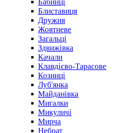
Бабинці
Блиставиця
Дружня
Жовтневе
Загальці
Здвижівка
Качали
Клавдієво-Тарасове
Козинці
Луб'янка
Майданівка
Мигалки
Микуличі
Мирча
Небрат