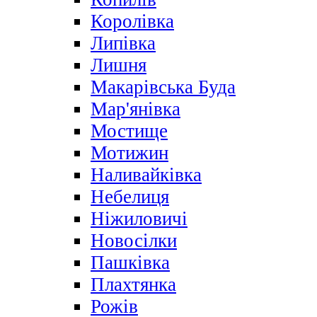
Королівка
Липівка
Лишня
Макарівська Буда
Мар'янівка
Мостище
Мотижин
Наливайківка
Небелиця
Ніжиловичі
Новосілки
Пашківка
Плахтянка
Рожів