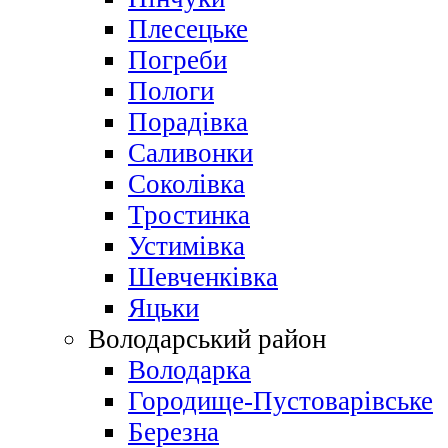
Плесецьке
Погреби
Пологи
Порадівка
Саливонки
Соколівка
Тростинка
Устимівка
Шевченківка
Яцьки
Володарський район
Володарка
Городище-Пустоварівське
Березна