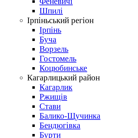
Феневичі
Шпилі
Ірпіньський регіон
Ірпінь
Буча
Ворзель
Гостомель
Коцюбинське
Кагарлицький район
Кагарлик
Ржищів
Стави
Балико-Щучинка
Бендюгівка
Бурти