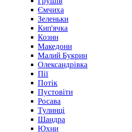
Грушів
Ємчиха
Зеленьки
Кип'ячка
Козин
Македони
Малий Букрин
Олександрівка
Пії
Потік
Пустовіти
Росава
Тулинці
Шандра
Юхни