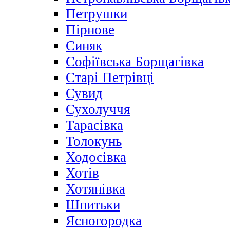
Петрушки
Пірнове
Синяк
Софіївська Борщагівка
Старі Петрівці
Сувид
Сухолуччя
Тарасівка
Толокунь
Ходосівка
Хотів
Хотянівка
Шпитьки
Ясногородка