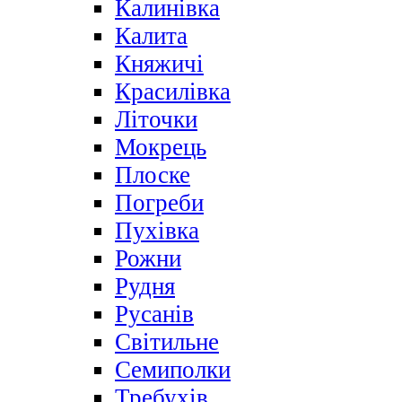
Калинівка
Калита
Княжичі
Красилівка
Літочки
Мокрець
Плоске
Погреби
Пухівка
Рожни
Рудня
Русанів
Світильне
Семиполки
Требухів