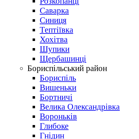
Розкопанці
Саварка
Синиця
Тептіївка
Хохітва
Шупики
Щербашинці
Бориспільський район
Бориспіль
Вишеньки
Бортничі
Велика Олександрівка
Вороньків
Глибоке
Гнідин