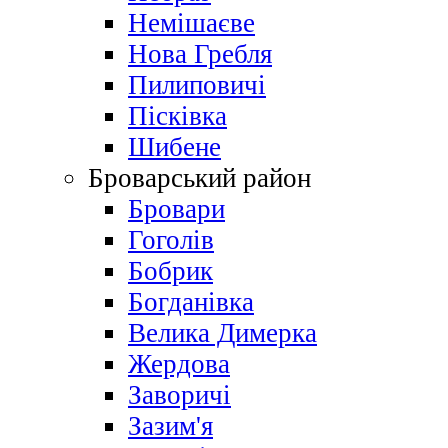
Немішаєве
Нова Гребля
Пилиповичі
Пісківка
Шибене
Броварський район
Бровари
Гоголів
Бобрик
Богданівка
Велика Димерка
Жердова
Заворичі
Зазим'я