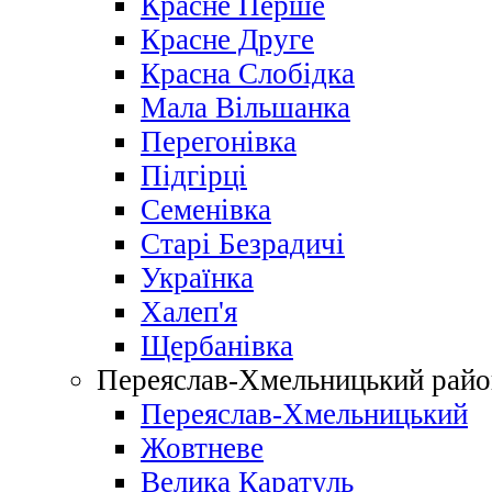
Красне Перше
Красне Друге
Красна Слобідка
Мала Вільшанка
Перегонівка
Підгірці
Семенівка
Старі Безрадичі
Українка
Халеп'я
Щербанівка
Переяслав-Хмельницький райо
Переяслав-Хмельницький
Жовтневе
Велика Каратуль