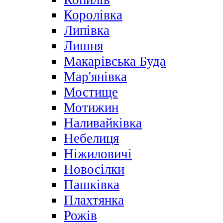
Королівка
Липівка
Лишня
Макарівська Буда
Мар'янівка
Мостище
Мотижин
Наливайківка
Небелиця
Ніжиловичі
Новосілки
Пашківка
Плахтянка
Рожів