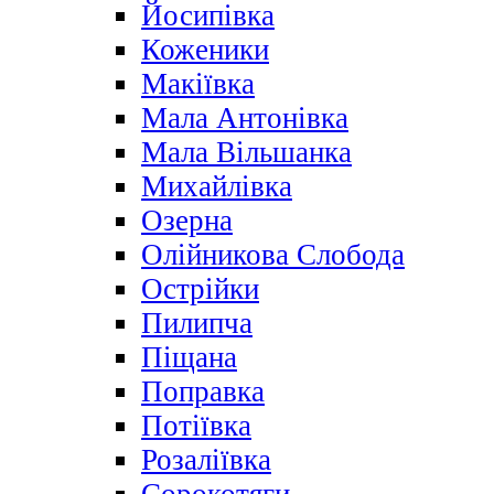
Йосипівка
Коженики
Макіївка
Мала Антонівка
Мала Вільшанка
Михайлівка
Озерна
Олійникова Слобода
Острійки
Пилипча
Піщана
Поправка
Потіївка
Розаліївка