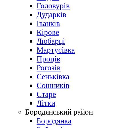
Головурів
Дударків
Іванків
Кірове
Любарці
Мартусівка
Проців
Рогозів
Сеньківка
Сошників
Старе
Літки
Бородянський район
Бородянка