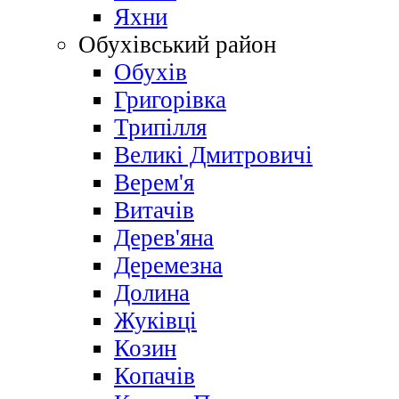
Яхни
Обухівський район
Обухів
Григорівка
Трипілля
Великі Дмитровичі
Bерем'я
Витачів
Дерев'яна
Деремезна
Долина
Жуківці
Козин
Копачів