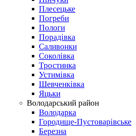
Плесецьке
Погреби
Пологи
Порадівка
Саливонки
Соколівка
Тростинка
Устимівка
Шевченківка
Яцьки
Володарський район
Володарка
Городище-Пустоварівське
Березна