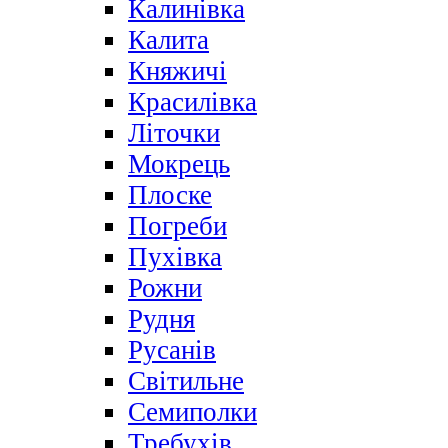
Калинівка
Калита
Княжичі
Красилівка
Літочки
Мокрець
Плоске
Погреби
Пухівка
Рожни
Рудня
Русанів
Світильне
Семиполки
Требухів