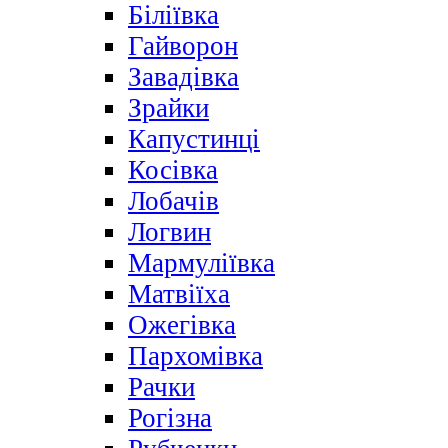
Біліївка
Гайворон
Завадівка
Зрайки
Капустинці
Косівка
Лобачів
Логвин
Мармуліївка
Матвіїха
Ожегівка
Пархомівка
Рачки
Рогізна