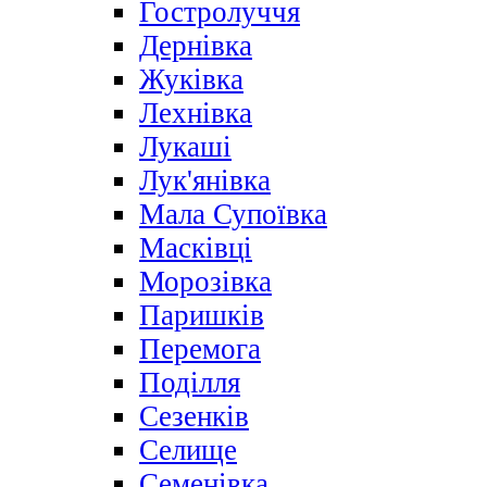
Гостролуччя
Дернівка
Жуківка
Лехнівка
Лукаші
Лук'янівка
Мала Супоївка
Масківці
Морозівка
Паришків
Перемога
Поділля
Сезенків
Селище
Семенівка