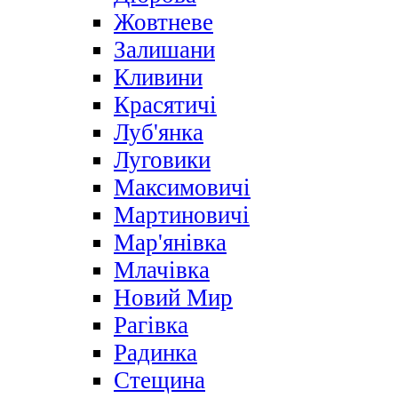
Жовтневе
Залишани
Кливини
Красятичі
Луб'янка
Луговики
Максимовичі
Мартиновичі
Мар'янівка
Млачівка
Новий Мир
Рагівка
Радинка
Стещина