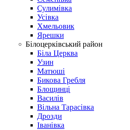
Сулимівка
Усівка
Хмельовик
Ярешки
Білоцерківський район
Біла Церква
Узин
Матюші
Бикова Гребля
Блощинці
Василів
Вільна Тарасівка
Дрозди
Іванівка