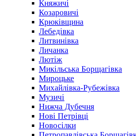
Княжичі
Козаровичі
Крюківщина
Лебедівка
Литвинівка
Личанка
Лютіж
Микільська Борщагівка
Мироцьке
Михайлівка-Рубежівка
Музичі
Нижча Дубечня
Нові Петрівці
Новосілки
Петропавлівська Борщагів