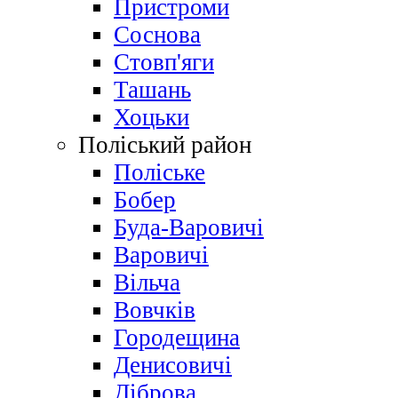
Пристроми
Соснова
Стовп'яги
Ташань
Хоцьки
Поліський район
Поліське
Бобер
Буда-Варовичі
Варовичі
Вільча
Вовчків
Городещина
Денисовичі
Діброва