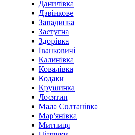
Данилівка
Дзвінкове
Западинка
Застугна
Здорівка
Іванковичі
Калинівка
Ковалівка
Кодаки
Крушинка
Лосятин
Мала Солтанівка
Мар'янівка
Митниця
Пінчуки