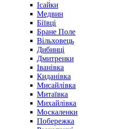
Ісайки
Медвин
Біївці
Бране Поле
Вільховець
Дибинці
Дмитренки
Іванівка
Киданівка
Мисайлівка
Митаївка
Михайлівка
Москаленки
Побережка