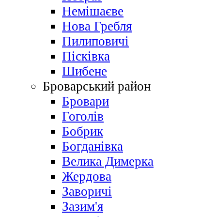
Немішаєве
Нова Гребля
Пилиповичі
Пісківка
Шибене
Броварський район
Бровари
Гоголів
Бобрик
Богданівка
Велика Димерка
Жердова
Заворичі
Зазим'я