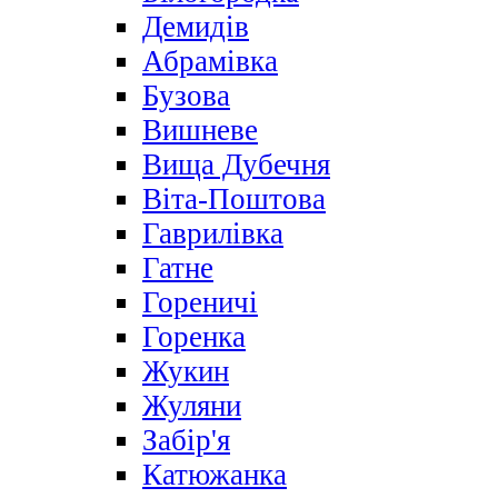
Демидів
Абрамівка
Бузова
Вишневе
Вища Дубечня
Віта-Поштова
Гаврилівка
Гатне
Гореничі
Горенка
Жукин
Жуляни
Забір'я
Катюжанка