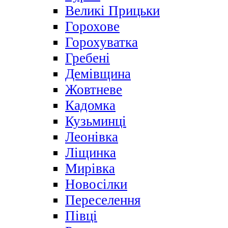
Великі Прицьки
Горохове
Горохуватка
Гребені
Демівщина
Жовтневе
Кадомка
Кузьминці
Леонівка
Ліщинка
Мирівка
Новосілки
Переселення
Півці