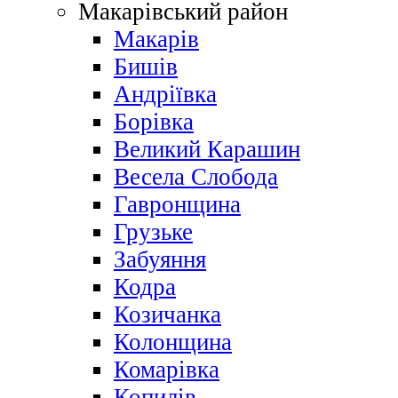
Макарівський район
Макарів
Бишів
Андріївка
Борівка
Великий Карашин
Весела Слобода
Гавронщина
Грузьке
Забуяння
Кодра
Козичанка
Колонщина
Комарівка
Копилів