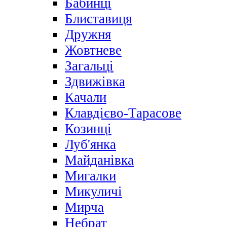
Бабинці
Блиставиця
Дружня
Жовтневе
Загальці
Здвижівка
Качали
Клавдієво-Тарасове
Козинці
Луб'янка
Майданівка
Мигалки
Микуличі
Мирча
Небрат