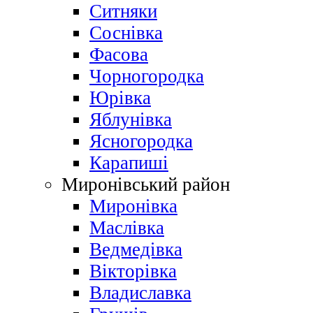
Ситняки
Соснівка
Фасова
Чорногородка
Юрівка
Яблунівка
Ясногородка
Карапиші
Миронівський район
Миронівка
Маслівка
Ведмедівка
Вікторівка
Владиславка