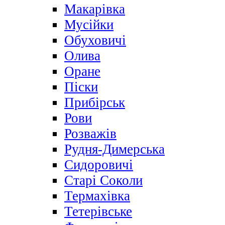
Макарівка
Мусійки
Обуховичі
Олива
Оране
Піски
Прибірськ
Рови
Розважів
Рудня-Димерська
Сидоровичі
Старі Соколи
Термахівка
Тетерівське