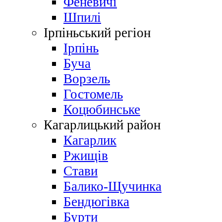
Феневичі
Шпилі
Ірпіньський регіон
Ірпінь
Буча
Ворзель
Гостомель
Коцюбинське
Кагарлицький район
Кагарлик
Ржищів
Стави
Балико-Щучинка
Бендюгівка
Бурти