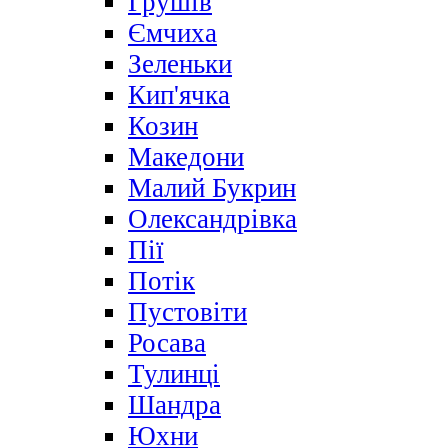
Грушів
Ємчиха
Зеленьки
Кип'ячка
Козин
Македони
Малий Букрин
Олександрівка
Пії
Потік
Пустовіти
Росава
Тулинці
Шандра
Юхни