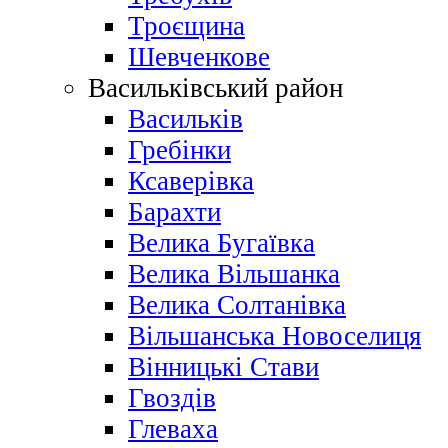
Троєщина
Шевченкове
Васильківський район
Васильків
Гребінки
Ксаверівка
Барахти
Велика Бугаївка
Велика Вільшанка
Велика Солтанівка
Вільшанська Новоселиця
Вінницькі Стави
Гвоздів
Глеваха