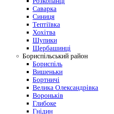
Розкопанці
Саварка
Синиця
Тептіївка
Хохітва
Шупики
Щербашинці
Бориспільський район
Бориспіль
Вишеньки
Бортничі
Велика Олександрівка
Вороньків
Глибоке
Гнідин