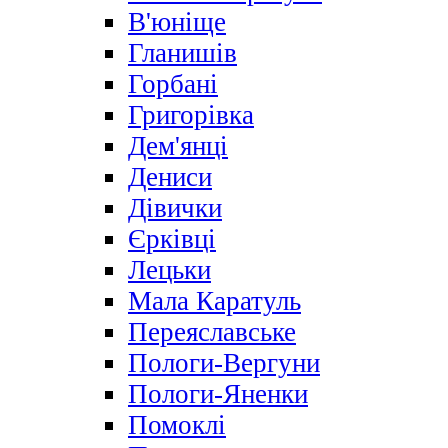
В'юніще
Гланишів
Горбані
Григорівка
Дем'янці
Дениси
Дівички
Єрківці
Лецьки
Мала Каратуль
Переяславське
Пологи-Вергуни
Пологи-Яненки
Помоклі