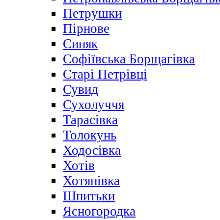
Петрушки
Пірнове
Синяк
Софіївська Борщагівка
Старі Петрівці
Сувид
Сухолуччя
Тарасівка
Толокунь
Ходосівка
Хотів
Хотянівка
Шпитьки
Ясногородка