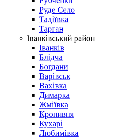
Рубченки
Руде Село
Тадіївка
Тарган
Іванківський район
Іванків
Блідча
Богдани
Варівськ
Вахівка
Димарка
Жміївка
Кропивня
Кухарі
Любимівка