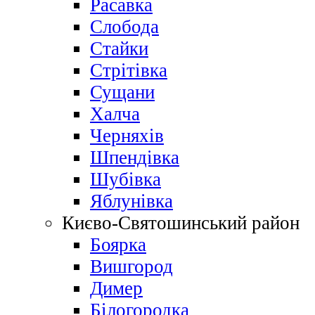
Расавка
Слобода
Стайки
Стрітівка
Сущани
Халча
Черняхів
Шпендівка
Шубівка
Яблунівка
Києво-Святошинський район
Боярка
Вишгород
Димер
Білогородка