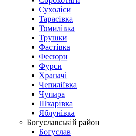
Сорокотяги
Сухоліси
Тарасівка
Томилівка
Трушки
Фастівка
Фесюри
Фурси
Храпачі
Чепиліївка
Чупира
Шкарівка
Яблунівка
Богуславській район
Богуслав